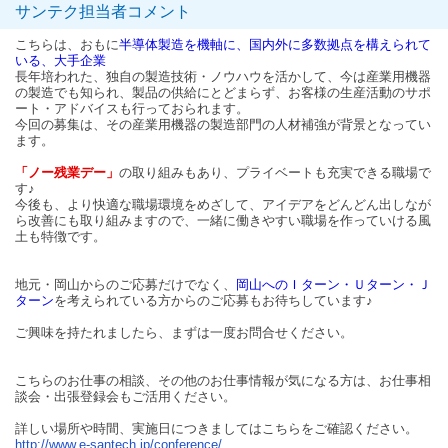
サンテク担当者コメント
こちらは、おもに
半導体製造を機軸に、国内外に多数拠点を構えられて
いる、大手企業
長年培われた、独自の製造技術・ノウハウを活かして、今は産業用機器
の製造でも知られ、製品の供給にとどまらず、お客様の生産活動のサポ
ート・アドバイスも行っておられます。
今回の募集は、その産業用機器の製造部門の人材補強が背景となってい
ます。
「ノー残業デー」
の取り組みもあり、プライベートも充実できる職場で
す♪
今後も、より快適な職場環境をめざして、アイデアをどんどん出しなが
ら改善にも取り組みますので、一緒に働きやすい職場を作っていける風
土も特徴です。
地元・岡山からのご応募だけでなく、
岡山へのＩターン・Ｕターン・Ｊ
ターン
を考えられている方からのご応募もお待ちしています♪
ご興味を持たれましたら、まずは一度お問合せください。
こちらのお仕事の相談、その他のお仕事情報が気になる方は、お仕事相
談会・出張登録会もご活用ください。
詳しい場所や時間、実施日につきましてはこちらをご確認ください。
http://www.e-santech.jp/conference/