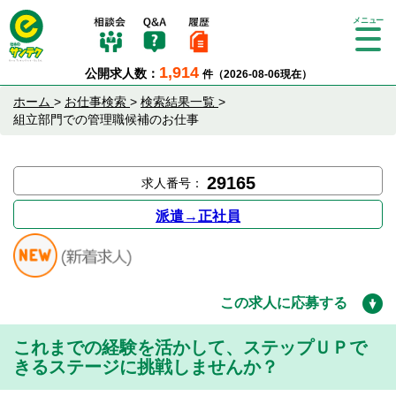
Tog
gle
1,914
公開求人数：
件（2026-08-06現在）
nav
igat
ホーム
>
お仕事検索
>
検索結果一覧
>
ion
組立部門での管理職候補のお仕事
29165
求人番号：
派遣→正社員
この求人に応募する
これまでの経験を活かして、ステップＵＰで
きるステージに挑戦しませんか？