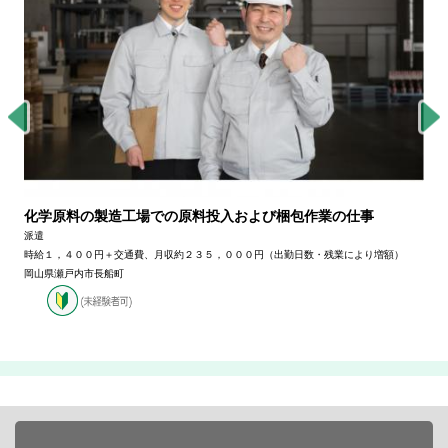
化学原料の製造工場での原料投入および梱包作業の仕事
派遣
時給１，４００円＋交通費、月収約２３５，０００円（出勤日数・残業により増額）
岡山県瀬戸内市長船町