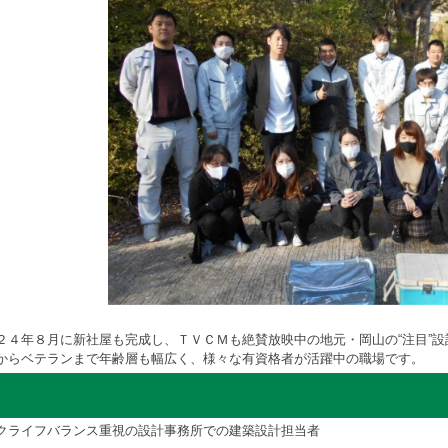
２４年８月に新社屋も完成し、ＴＶＣＭも絶賛放映中の地元・岡山の“注目”
からベテランまで年齢層も幅広く、様々な有資格者が活躍中の職場です。
クライフバランス重視の設計事務所での建築設計担当者