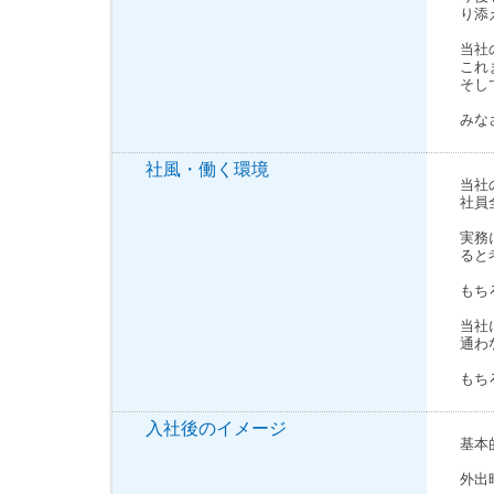
り添
当社
これ
そし
みな
社風・働く環境
当社
社員
実務
ると
もち
当社
通わ
もち
入社後のイメージ
基本
外出