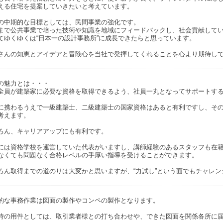
える住宅を提案していきたいと考えています。
の中期的な目標としては、民間事業の強化です。
まで公共事業で培った技術や知識を地域にフィードバックし、社会貢献して
てゆくゆくは“日本一の設計事務所”に成長できたらと思っています。
さんの知恵とアイデアと冒険心を当社で発揮してくれることを心より期待し
の魅力とは・・・
全員が建築家に必要な資格を取得できるよう、社員一丸となってサポートす
に携わるうえで一級建築士、二級建築士の国家資格はあると有利ですし、そ
考えます。
ろん、キャリアアップにも有利です。
には資格学校を運営していた代表がいますし、講師経験のあるスタッフも在
なくても問題なく合格レベルの手厚い指導を受けることができます。
ろん取得までの道のりは大変かと思いますが、“力試し”という面でもチャレ
的な事務作業は図面の製作やコンペの製作となります。
時の用件としては、取引業者様との打ち合わせや、できた図面を関係各所に