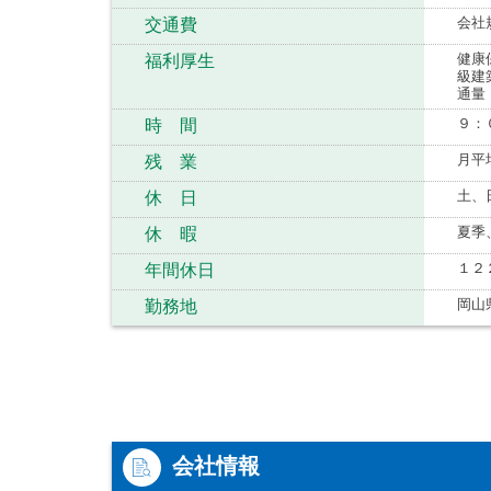
会社
交通費
健康
福利厚生
級建
通量
９：
時 間
月平
残 業
土、
休 日
夏季
休 暇
１２
年間休日
岡山
勤務地
会社情報