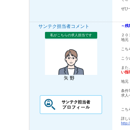
ぜひ
～残
サンテク担当者コメント
２０
私がこちらの求人担当です
地元
こち
こう
また
い指
地元
条件
求人
こち
詳し
http: