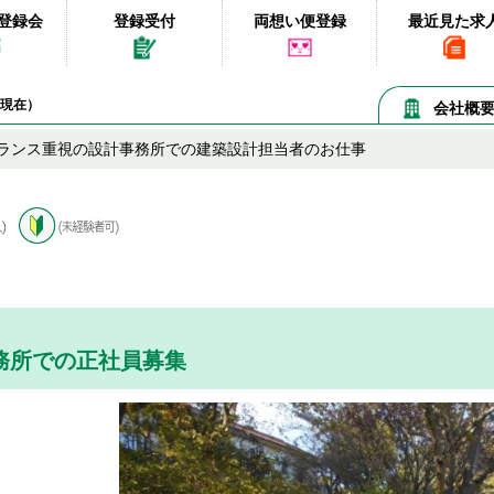
登録会
登録受付
両想い便登録
最近見た求
08現在）
会社概
ランス重視の設計事務所での建築設計担当者のお仕事
務所での正社員募集