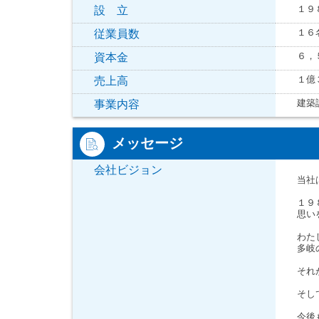
１９
設 立
１６
従業員数
６，
資本金
１億
売上高
建築
事業内容
メッセージ
会社ビジョン
当社
１９
思い
わた
多岐
それ
そし
今後