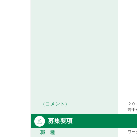
（コメント）
２０
若手
募集要項
ワー
職 種