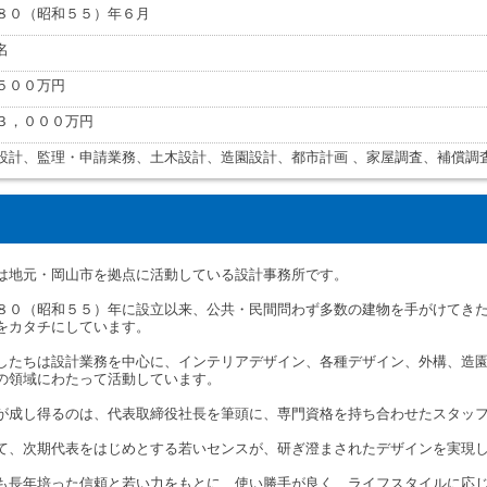
８０（昭和５５）年６月
名
５００万円
３，０００万円
設計、監理・申請業務、土木設計、造園設計、都市計画 、家屋調査、補償調
は地元・岡山市を拠点に活動している設計事務所です。
８０（昭和５５）年に設立以来、公共・民間問わず多数の建物を手がけてき
をカタチにしています。
したちは設計業務を中心に、インテリアデザイン、各種デザイン、外構、造
の領域にわたって活動しています。
が成し得るのは、代表取締役社長を筆頭に、専門資格を持ち合わせたスタッ
て、次期代表をはじめとする若いセンスが、研ぎ澄まされたデザインを実現
も長年培った信頼と若い力をもとに、使い勝手が良く、ライフスタイルに応