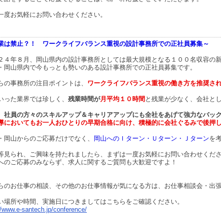
一度お気軽にお問い合わせください。
業は禁止？！ ワークライフバランス重視の設計事務所での正社員募集～
２４年８月、岡山県内の設計事務所としては最大規模となる１００名収容の
・岡山県内で今もっとも勢いのある設計事務所での正社員募集です。
らの事務所の注目ポイントは、
ワークライフバランス重視の働き方を推奨さ
いった業界では珍しく、
残業時間が
月平均１０時間
と残業が少なく、会社と
、
社員の方々のスキルアップ＆キャリアアップにも全社をあげて強力なバッ
導においてもお一人おひとりの早期合格に向け、積極的に会社ぐるみで後押
・岡山からのご応募だけでなく、
岡山へのＩターン・Ｕターン・Ｊターン
を
等見られ、ご興味を持たれましたら、まずは一度お気軽にお問い合わせくだ
へのご応募のみならず、求人に関するご質問も大歓迎ですよ！
らのお仕事の相談、その他のお仕事情報が気になる方は、お仕事相談会・出
い場所や時間、実施日につきましてはこちらをご確認ください。
//www.e-santech.jp/conference/