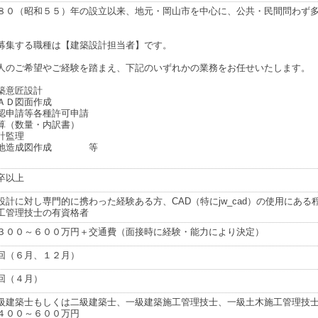
８０（昭和５５）年の設立以来、地元・岡山市を中心に、公共・民間問わず
募集する職種は【建築設計担当者】です。
人のご希望やご経験を踏まえ、下記のいずれかの業務をお任せいたします。
築意匠設計
ＡＤ図面作成
認申請等各種許可申請
算（数量・内訳書）
計監理
敷地造成図作成 等
卒以上
設計に対し専門的に携わった経験ある方、CAD（特にjw_cad）の使用にあ
工管理技士の有資格者
３００～６００万円＋交通費（面接時に経験・能力により決定）
回（６月、１２月）
回（４月）
級建築士もしくは二級建築士、一級建築施工管理技士、一級土木施工管理技
４００～６００万円