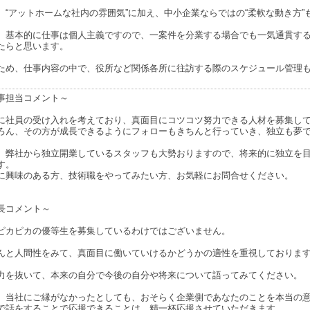
、“アットホームな社内の雰囲気”に加え、中小企業ならではの“柔軟な動き方”
、基本的に仕事は個人主義ですので、一案件を分業する場合でも一気通貫す
たらと思います。
ため、仕事内容の中で、役所など関係各所に往訪する際のスケジュール管理
事担当コメント～
に社員の受け入れを考えており、真面目にコツコツ努力できる人材を募集し
ろん、その方が成長できるようにフォローもきちんと行っていき、独立も夢
、弊社から独立開業しているスタッフも大勢おりますので、将来的に独立を
す。
に興味のある方、技術職をやってみたい方、お気軽にお問合せください。
長コメント～
ピカピカの優等生を募集しているわけではございません。
んと人間性をみて、真面目に働いていけるかどうかの適性を重視しておりま
力を抜いて、本来の自分で今後の自分や将来について語ってみてください。
、当社にご縁がなかったとしても、おそらく企業側であなたのことを本当の
で話をすることで応援できることは、精一杯応援させていただきます。