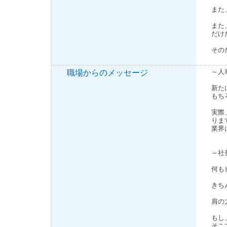
また
また
だけ
その
～人
職場からのメッセージ
新た
もち
実際
りま
業界
～社
何も
きち
肩の
もし
そこ