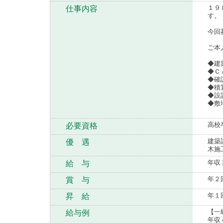
１９
仕事内容
す。
今回
ご本
◆建
◆Ｃ
◆確
◆積
◆設
◆
高校
必要資格
建築
優 遇
木施
年収
給 与
年２
賞 与
年１
昇 給
【一
給与例
年収