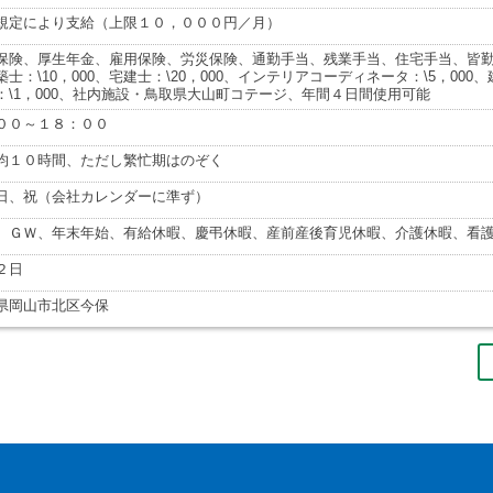
規定により支給（上限１０，０００円／月）
保険、厚生年金、雇用保険、労災保険、通勤手当、残業手当、住宅手当、皆勤
築士：\10，000、宅建士：\20，000、インテリアコーディネータ：\5，000、
：\1，000、社内施設・鳥取県大山町コテージ、年間４日間使用可能
００～１８：００
均１０時間、ただし繁忙期はのぞく
日、祝（会社カレンダーに準ず）
、ＧＷ、年末年始、有給休暇、慶弔休暇、産前産後育児休暇、介護休暇、看
２日
県岡山市北区今保