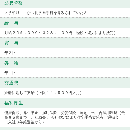
必要資格
大学卒以上、かつ化学系学科を専攻されていた方
給 与
月給２５９，０００～３２３，１００円（経験・能力により決定）
賞 与
年２回
昇 給
年１回
交通費
距離に応じて支給（上限１４，５００円／月）
福利厚生
健康保険、厚生年金、雇用保険、労災保険、通勤手当、再雇用制度（最
高６５歳まで）、互助会 、会社規定により住宅手当支給有、退職金
（入社３年経過後から）