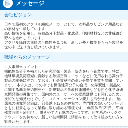
メッセージ
会社ビジョン
日本で最初のアクリル繊維メーカーとして、衣料品やリビング用品など
の素材を生産しています。
高い技術を応用し、各種高分子製品・化成品、印刷材料などの非繊維分
野へも進出しています。
アクリル繊維の無限の可能性を見つめ、新しい夢と機能をもった製品を
世の中に送り出し続けていきます。
職場からのメッセージ
～人事担当コメント～
機能性高分子を軸とした研究開発・製造・販売を行う企業です。特に、
地球環境負荷軽減に貢献する除湿空調ユニットなどに使用される高分子
製品の開発に注力しており、社会貢献性の高い分野で事業を展開してい
ます。 本求人は、その中でも機能性高分子の合成・化学変性・製品化
に関する基本技術開発や、新規製品の量産技術開発などを担う化学系研
究開発職の募集です。国内外のユーザーへの提案活動にも関わるため、
技術的な知見だけでなく、コミュニケーション能力も活かせます。 配
属先の研究開発部は、部長以下12名の体制で、専門性の高いメンバーと
ともに裁量をもって業務に取り組める環境です。 年間休日121日、平均
残業時間月5時間と、働きやすさも魅力の一つです。化学系のバックグ
ラウンドをお持ちで、新しい技術開発に情熱をもって取り組みたい方を
歓迎いたします。