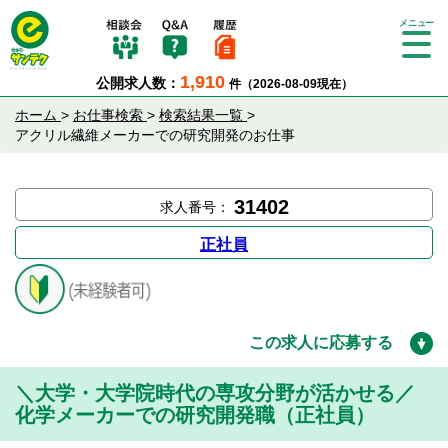
Tog
gle
1,910
公開求人数：
件（2026-08-09現在）
nav
igat
ホーム
>
お仕事検索
>
検索結果一覧
>
ion
アクリル繊維メーカーでの研究開発のお仕事
31402
求人番号：
正社員
この求人に応募する
＼大学・大学院時代の専攻分野が活かせる／
化学メーカーでの研究開発職（正社員）