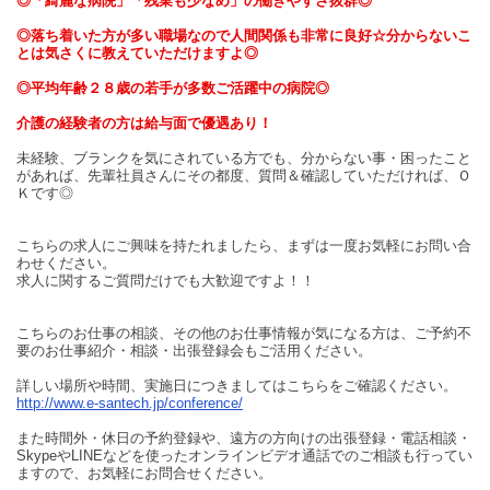
◎「綺麗な病院」「残業も少なめ」の働きやすさ抜群◎
◎落ち着いた方が多い職場なので人間関係も非常に良好☆分からないこ
とは気さくに教えていただけますよ◎
◎平均年齢２８歳の若手が多数ご活躍中の病院◎
介護の経験者の方は給与面で優遇あり！
未経験、ブランクを気にされている方でも、分からない事・困ったこと
があれば、先輩社員さんにその都度、質問＆確認していただければ、Ｏ
Ｋです◎
こちらの求人にご興味を持たれましたら、まずは一度お気軽にお問い合
わせください。
求人に関するご質問だけでも大歓迎ですよ！！
こちらのお仕事の相談、その他のお仕事情報が気になる方は、ご予約不
要のお仕事紹介・相談・出張登録会もご活用ください。
詳しい場所や時間、実施日につきましてはこちらをご確認ください。
http://www.e-santech.jp/conference/
また時間外・休日の予約登録や、遠方の方向けの出張登録・電話相談・
SkypeやLINEなどを使ったオンラインビデオ通話でのご相談も行ってい
ますので、お気軽にお問合せください。