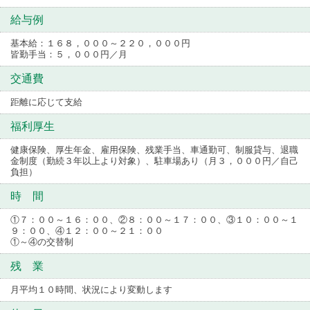
給与例
基本給：１６８，０００～２２０，０００円
皆勤手当：５，０００円／月
交通費
距離に応じて支給
福利厚生
健康保険、厚生年金、雇用保険、残業手当、車通勤可、制服貸与、退職
金制度（勤続３年以上より対象）、駐車場あり（月３，０００円／自己
負担）
時 間
①７：００～１６：００、②８：００～１７：００、③１０：００～１
９：００、④１２：００～２１：００
①～④の交替制
残 業
月平均１０時間、状況により変動します