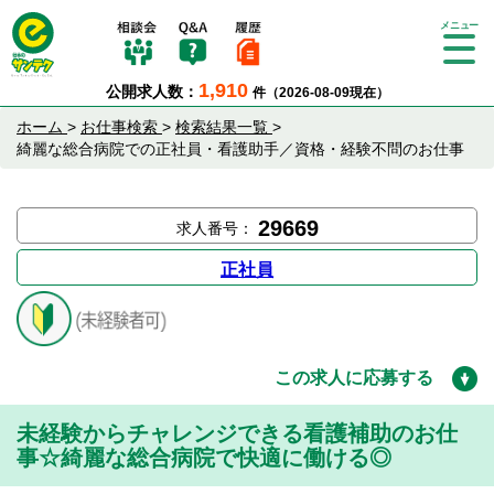
Tog
gle
1,910
公開求人数：
件（2026-08-09現在）
nav
igat
ホーム
>
お仕事検索
>
検索結果一覧
>
ion
綺麗な総合病院での正社員・看護助手／資格・経験不問のお仕事
29669
求人番号：
正社員
この求人に応募する
未経験からチャレンジできる看護補助のお仕
事☆綺麗な総合病院で快適に働ける◎