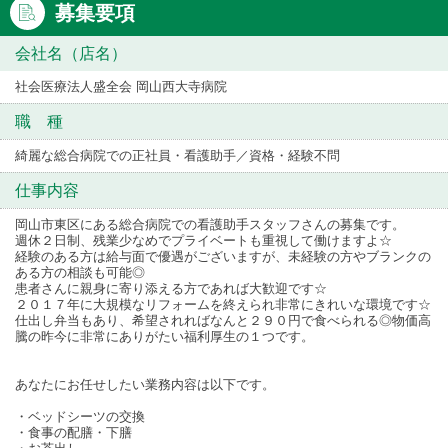
募集要項
会社名（店名）
社会医療法人盛全会 岡山西大寺病院
職 種
綺麗な総合病院での正社員・看護助手／資格・経験不問
仕事内容
岡山市東区にある総合病院での看護助手スタッフさんの募集です。
週休２日制、残業少なめでプライベートも重視して働けますよ☆
経験のある方は給与面で優遇がございますが、未経験の方やブランクの
ある方の相談も可能◎
患者さんに親身に寄り添える方であれば大歓迎です☆
２０１７年に大規模なリフォームを終えられ非常にきれいな環境です☆
仕出し弁当もあり、希望されればなんと２９０円で食べられる◎物価高
騰の昨今に非常にありがたい福利厚生の１つです。
あなたにお任せしたい業務内容は以下です。
・ベッドシーツの交換
・食事の配膳・下膳