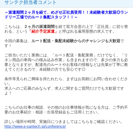
サンテク担当者コメント
～派遣期間２ヶ月を経て、めざせ正社員登用！！未経験者大歓迎◎ラン
ドリー工場でのルート集配スタッフ！！～
こちらは、
２ヶ月の派遣期間
を経て双方合意の上で「正社員」に切り替
わる、という
「紹介予定派遣」
と呼ばれる雇用形態の求人です。
今回の募集は、
ルート配送・集配未経験からのチャレンジも大歓迎
で
す！
ご担当いただく業務には、「ルート配送・集配業務」だけでなく、「リ
ネン用品の車両への積み込み作業」も含まれますので、多少の体力も必
要となりますが、配達先のルートやお客様の情報などは先輩が丁寧に教
えてくださるので、未経験の方でも安心です◎
条件等見られご興味を持たれたら、まずはお気軽にお問い合わせくださ
い。
求人へのご応募のみならず、求人に関するご質問だけでも大歓迎です
よ！
こちらのお仕事の相談、その他のお仕事情報が気になる方は、ご予約不
要のお仕事紹介・相談・出張登録会もご活用ください。
詳しい場所や時間、実施日につきましてはこちらをご確認ください。
http://www.e-santech.jp/conference/