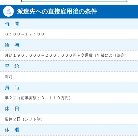
派遣先への直接雇用後の条件
時 間
８：００～１７：００
給 与
月給１９０，０００～２００，０００円＋交通費（年齢により決定）
昇 給
随時
賞 与
年２回（前年実績；３～１１０万円）
休 日
週休２日（シフト制）
休 暇