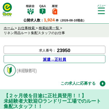
Tog
gle
1,924
公開求人数：
件（2026-08-10現在）
nav
igat
ホーム
>
お仕事検索
>
検索結果一覧
>
ion
リネン用品ルート集配スタッフのお仕事
23950
求人番号：
派遣→正社員
この求人に応募する
【２ヶ月後を目途に正社員登用！！】
未経験者大歓迎◎ランドリー工場でのルート
集配スタッフ！！