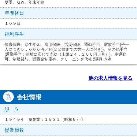
夏季、ＧＷ、年末年始
年間休日
１０９日
福利厚生
健康保険、厚生年金、雇用保険、労災保険、通勤手当、家族手当(子一
人につき５，０００円／月(２２歳までの方一人に付き))、その他手当
(通勤手当：距離に応じて支給（上限２４，２００円／月）)、車通勤
可、制服貸与、退職金制度有、クリーニング代社員割引き有
他の求人情報を見る
会社情報
設 立
１９４９年 ※創業：１９３１（昭和６）年
従業員数