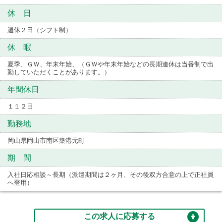
休 日
週休２日（シフト制）
休 暇
夏季、ＧＷ、年末年始、（ＧＷや年末年始などの長期連休は当番制で出
勤していただくことがあります。）
年間休日
１１２日
勤務地
岡山県岡山市南区築港元町
期 間
入社日応相談～長期（派遣期間は２ヶ月、その後双方合意の上で正社員
へ登用）
この求人に応募する