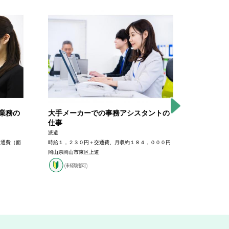
業務の
大手メーカーでの事務アシスタントの
有名産婦
仕事
事
派遣
正社員
交通費（面
時給１，２３０円＋交通費、月収約１８４，０００円
月給１７３，
岡山県岡山市東区上道
験・能力によ
岡山県岡山
分）