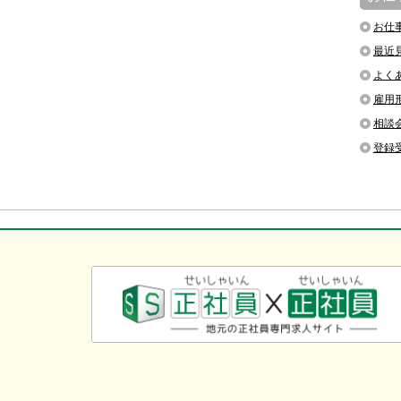
お仕
最近
よく
雇用
相談
登録