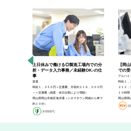
が活かせ
土日休みで働ける◎製造工場内での分
【岡山
析・データ入力事務／未経験OK♪の仕
での受
事
アルバイ
円＋交通費
派遣
時給１，
から徒歩２５
時給１，３５０円＋交通費、月収約２１６，０００円
２１２，
～＋交通費（残業・休日出勤により増額）
１０時間
岡山県岡山市南区海岸通（シネマタウン岡南から車で
岡山県岡
約１０分）