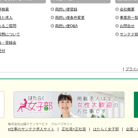
事検索
両想い便登録
会社概要
見た求人
両想い便条件変更
事業所一
あるご質問
両想い便Q&A
お問合せ
形態について
サンテク
会・登録会
受付
プライ
株式会社山陽テクノサービス グループサイト
e仕事のサンテク求人サイト
正社員×正社員
はたらく女子部
企業・