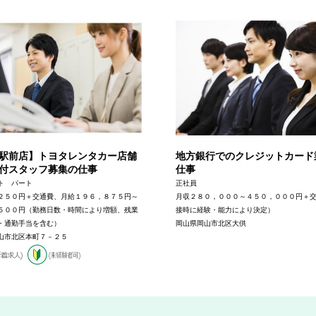
駅前店】トヨタレンタカー店舗
地方銀行でのクレジットカード
付スタッフ募集の仕事
仕事
ト パート
正社員
２５０円＋交通費、月給１９６，８７５円～
月収２８０，０００～４５０，０００円＋
５００円（勤務日数・時間により増額、残業
接時に経験・能力により決定）
・通勤手当を含む）
岡山県岡山市北区大供
山市北区本町７－２５