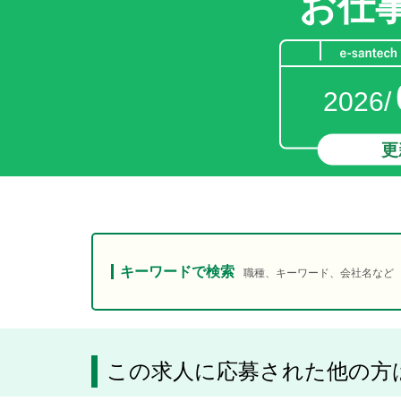
お仕
2026/
更
キーワードで検索
職種、キーワード、会社名など
この求人に応募された他の方