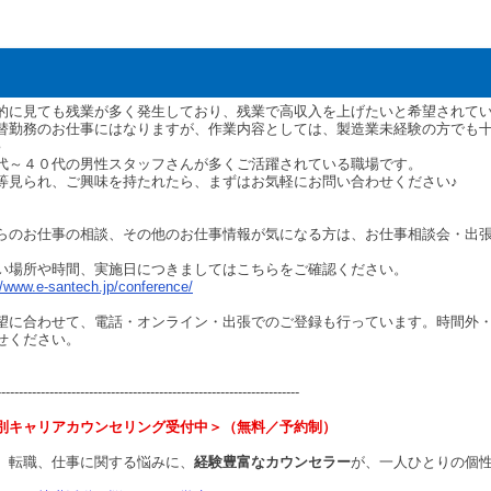
的に見ても残業が多く発生しており、残業で高収入を上げたいと希望されて
替勤務のお仕事にはなりますが、作業内容としては、製造業未経験の方でも
♪
代～４０代の男性スタッフさんが多くご活躍されている職場です。
等見られ、ご興味を持たれたら、まずはお気軽にお問い合わせください♪
らのお仕事の相談、その他のお仕事情報が気になる方は、お仕事相談会・出
い場所や時間、実施日につきましてはこちらをご確認ください。
//www.e-santech.jp/conference/
望に合わせて、電話・オンライン・出張でのご登録も行っています。時間外
せください。
---------------------------------------------------------------------
別キャリアカウンセリング受付中＞（無料／予約制）
、転職、仕事に関する悩みに、
経験豊富なカウンセラー
が、一人ひとりの個