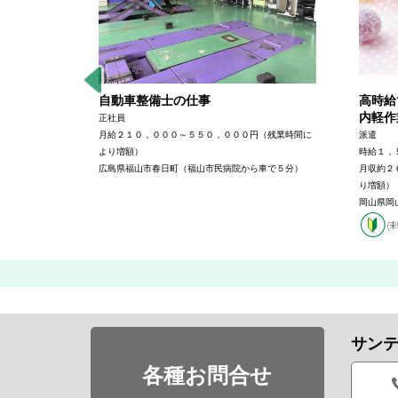
作の仕事
自動車整備士の仕事
高時給
内軽作
正社員
）＋交通費、
月給２１０，０００～５５０，０００円（残業時間に
派遣
より増額）
時給１，
広島県福山市春日町（福山市民病院から車で５分）
月収約２
り増額）
岡山県岡
サン
各種お問合せ