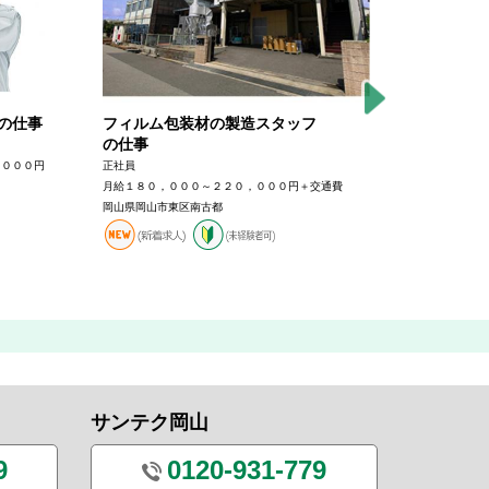
の仕事
フィルム包装材の製造スタッフ
≪北海道
の仕事
Gr】グ
補の仕事
，０００円
正社員
月給１８０，０００～２２０，０００円＋交通費
正社員
岡山県岡山市東区南古都
月給約６６０
り決定）
北海道苫小牧
サンテク岡山
9
0120-931-779