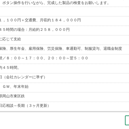
、ボタン操作を行いながら、完成した製品の検査をお願いします。
１，１００円＋交通費、月収約１８４，０００円
４５時間の場合：月給約２５８，０００円
に応じて支給
保険、厚生年金、雇用保険、労災保険、車通勤可、制服貸与、退職金制度
替／８：００～１７：００、２０：００～翌５：００
均４５時間。
日（会社カレンダーに準ず）
、ＧＷ、年末年始
県岡山市東区鉄
日応相談～長期（３ヶ月更新）