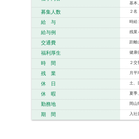
基本
２名
募集人数
時給
給 与
残業
給与例
距離
交通費
健康
福利厚生
２交
時 間
月平
残 業
土、
休 日
夏季
休 暇
岡山
勤務地
入社
期 間