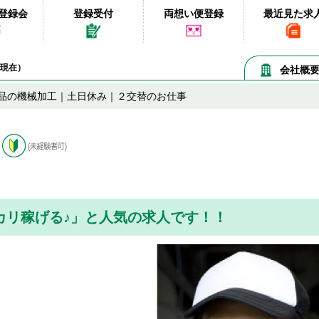
登録会
登録受付
両想い便登録
最近見た求
08現在）
会社概
品の機械加工｜土日休み｜２交替のお仕事
カリ稼げる♪」と人気の求人です！！