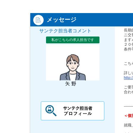
メッセージ
長期
サンテク担当者コメント
ニ交
ます
私がこちらの求人担当です
２０
条件
こち
詳し
http:
ご要
合わ
-------
＜個
就職