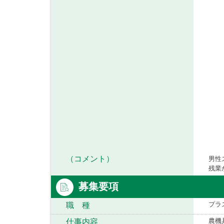
（コメント）
男性
残業
募集要項
プラ
職 種
農機
仕事内容