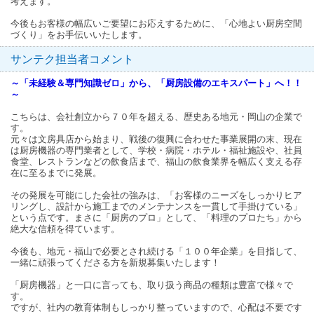
考えます。
今後もお客様の幅広いご要望にお応えするために、「心地よい厨房空間
づくり」をお手伝いいたします。
サンテク担当者コメント
～「未経験＆専門知識ゼロ」から、「厨房設備のエキスパート」へ！！
～
こちらは、会社創立から７０年を超える、歴史ある地元・岡山の企業で
す。
元々は文房具店から始まり、戦後の復興に合わせた事業展開の末、現在
は厨房機器の専門業者として、学校・病院・ホテル・福祉施設や、社員
食堂、レストランなどの飲食店まで、福山の飲食業界を幅広く支える存
在に至るまでに発展。
その発展を可能にした会社の強みは、「お客様のニーズをしっかりヒア
リングし、設計から施工までのメンテナンスを一貫して手掛けている」
という点です。まさに「厨房のプロ」として、「料理のプロたち」から
絶大な信頼を得ています。
今後も、地元・福山で必要とされ続ける「１００年企業」を目指して、
一緒に頑張ってくださる方を新規募集いたします！
「厨房機器」と一口に言っても、取り扱う商品の種類は豊富で様々で
す。
ですが、社内の教育体制もしっかり整っていますので、心配は不要です