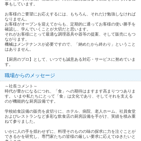
事もしています。
お客様のご要望にお応えするには、もちろん、それだけ勉強しなければ
なりません。
お客様がオープンを迎えてからも、定期的に通ってお客様の使い勝手を
確認し、学んでいくことが大切だと思います。
それがお客様にとって最適な調理器具や器等の提案、そして販売にもつ
ながります。
機械はメンテナンスが必要ですので、「納めたから終わり」ということ
はありません。
【厨房のプロ】として、いつでも誠意ある対応・サービスに努めていま
す。
職場からのメッセージ
～社長コメント～
時代が豊かになるにつれ、「食」への期待はますます高まりつつありま
す。 いまや私たちにとって「食」は文化であり、そしてそれを支える
のが機能的な厨房設備です。
学校給食設備の販売を皮切りに、ホテル、病院、老人ホーム、社員食堂
およびレストランなど多彩な飲食店の厨房設備を手がけ、実績を積み重
ねて参りました。
いかに人の手を煩わせずに、料理そのものの味の探求に力を注ぐことが
できるかを研究し、専門家たちの皆様の厳しい要求に応えてゆきたいと