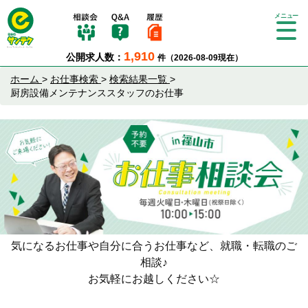
Tog
gle
1,910
公開求人数：
件（2026-08-09現在）
nav
igat
ホーム
>
お仕事検索
>
検索結果一覧
>
ion
厨房設備メンテナンススタッフのお仕事
気になるお仕事や自分に合うお仕事など、就職・転職のご
相談♪
お気軽にお越しください☆