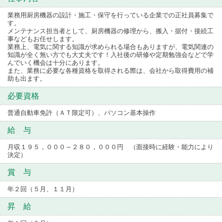
業務用厨房機器の設計・施工・保守を行っている企業での正社員募集で
す。
メンテナンス担当者として、厨房機器の修理から、搬入・据付・接続工
事などもお任せします。
業務上、電気に関する知識が求められる場合もありますが、電気関連の
知識が全く無い方でも大丈夫です！入社後の研修や定期勉強会などで学
んでいく機会は十分にあります。
また、業務に必要な各種資格を取得される際は、会社から取得費用の補
助も出ます。
必要資格
普通自動車免許（ＡＴ限定可）、パソコン基本操作
給 与
月収１９５，０００～２８０，０００円 （面接時に経験・能力により
決定）
賞 与
年２回（５月、１１月）
昇 給