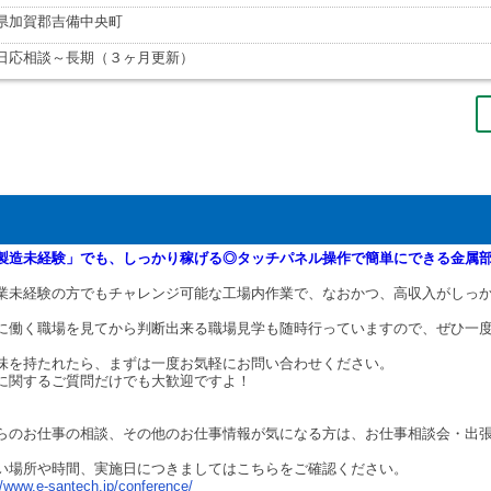
県加賀郡吉備中央町
日応相談～長期（３ヶ月更新）
製造未経験」でも、しっかり稼げる◎タッチパネル操作で簡単にできる金属
業未経験の方でもチャレンジ可能な工場内作業で、なおかつ、高収入がしっ
に働く職場を見てから判断出来る職場見学も随時行っていますので、ぜひ一
味を持たれたら、まずは一度お気軽にお問い合わせください。
に関するご質問だけでも大歓迎ですよ！
らのお仕事の相談、その他のお仕事情報が気になる方は、お仕事相談会・出
い場所や時間、実施日につきましてはこちらをご確認ください。
//www.e-santech.jp/conference/