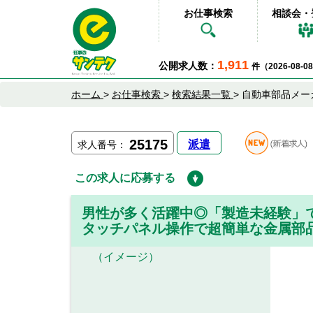
お仕事検索
相談会・
1,911
公開求人数：
件（2026-08-
ホーム
>
お仕事検索
>
検索結果一覧
>
自動車部品メー
25175
派遣
求人番号：
この求人に応募する
男性が多く活躍中◎「製造未経験」
タッチパネル操作で超簡単な金属部
（イメージ）