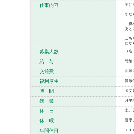
主に
仕事内容
あな
「機
あと
こち
だか
３名
募集人数
時給
給 与
距離
交通費
健康
福利厚生
３交
時 間
月平
残 業
土、
休 日
夏季
休 暇
１１
年間休日