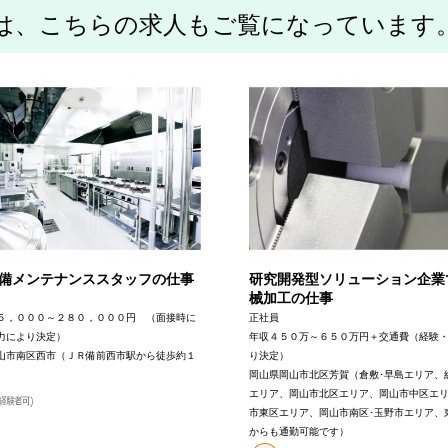
は、こちらの求人もご覧になっています
備メンテナンススタッフの仕事
研究開発型ソリューション企業
械加工の仕事
５，０００～２８０，０００円 （面接時に
正社員
力により決定）
年収４５０万～６５０万円＋交通費（経験
山市南区西市（ＪＲ備前西市駅から徒歩約１
り決定）
岡山県岡山市北区芳賀（倉敷･早島エリア、
エリア、岡山市北区エリア、岡山市中区エ
市東区エリア、岡山市南区･玉野市エリア、
からも通勤可能です）