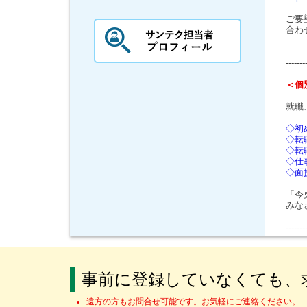
ご要
合わ
-------
＜個
就職
◇初
◇転
◇転
◇仕
◇面
「今
みな
-------
事前に登録していなくても、
遠方の方もお問合せ可能です。お気軽にご連絡ください。