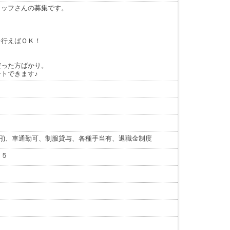
タッフさんの募集です。
を行えばＯＫ！
だった方ばかり。
トできます♪
円)、車通勤可、制服貸与、各種手当有、退職金制度
１５