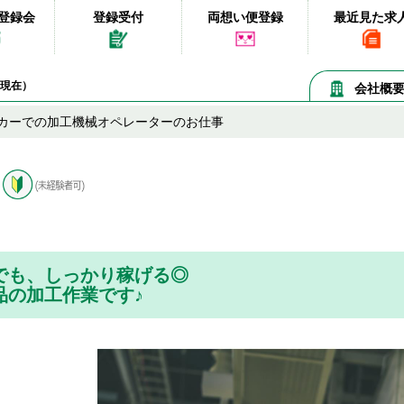
登録会
登録受付
両想い便登録
最近見た求
08現在）
会社概
カーでの加工機械オペレーターのお仕事
でも、しっかり稼げる◎
品の加工作業です♪