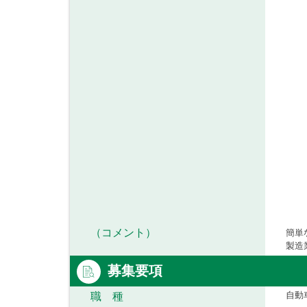
（コメント）
簡単
製造
募集要項
自動
職 種