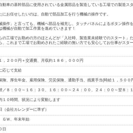
自動車の基幹部品に使用されている金属部品を製造している工場での製造ス
たにお任せしたいのは、自動で部品加工を行う機械の操作です。
械操作」と言っても、機械へ部品を補充し、タッチパネルによるボタン操作
は機械が自動で加工作業を進めていきます！
らの工場でお勤めの方のほとんどが「入社時、製造業未経験でのスタート」
ら、これまで工場でお勤めされたご経験の無い方でも安心してお仕事がスター
１，２００円＋交通費、月収約１８６，０００円
に応じて支給
保険、厚生年金、雇用保険、労災保険、通勤手当、残業手当(時給１，５００
替／８：００～１６：３０、１６：００～２４：００、２４：００～翌８：
均１０時間、状況により変動します
日（会社カレンダーに準ず）
、ＧＷ、年末年始
０日