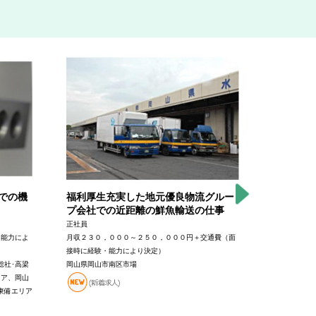
。
での機
福利厚生充実した地元優良物流グルー
有名ＳＳ
プ会社での近距離の鮮魚輸送の仕事
正社員
正社員
月給２５０，
・能力によ
月収２３０，０００～２５０，０００円＋交通費（面
岡山県岡山市
接時に経験・能力により決定）
軽にご相談く
総社･高梁
岡山県岡山市南区市場
リア、岡山
東備エリア