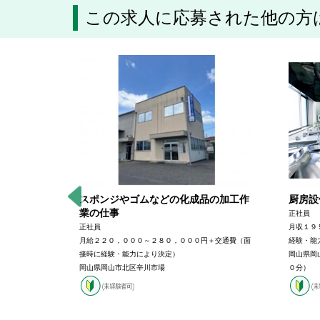
この求人に応募された他の方
スポンジやゴムなどの化成品の加工作
厨房設
業の仕事
正社員
５，０００～
正社員
月収１９
により増
月給２２０，０００～２８０，０００円＋交通費（面
経験・能
接時に経験・能力により決定）
岡山県岡
岡山県岡山市北区辛川市場
０分）