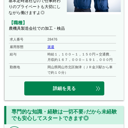
基本定時退社なので仕事終わ
りのプライベートも大切にし
ながら働けますよ◎
【職種】
農機具製造会社での加工・検品
求人番号
28476
雇用形態
派遣
給与
時給１，１００～１，１５０円＋交通費、
月収約１６７，０００～１９１，０００円
勤務地
岡山県岡山市北区御津（ＪＲ金川駅から車
で約１０分）
詳細を見る
専門的な知識・経験は一切不要♪だから未経験
でも安心してスタートできます◎