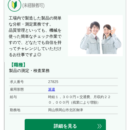
工場内で製造した製品の簡単
な分析・測定業務です。
品質管理といっても、機械を
使った簡単なチェック作業で
すので、どなたでも自信を持
ってチャレンジしていただけ
るお仕事ですよ◎
【職種】
製品の測定・検査業務
求人番号
27825
雇用形態
派遣
給与
時給１，３００円＋交通費、月収約２２
０，０００円（残業により増額）
勤務地
岡山県岡山市北区御津
詳細を見る