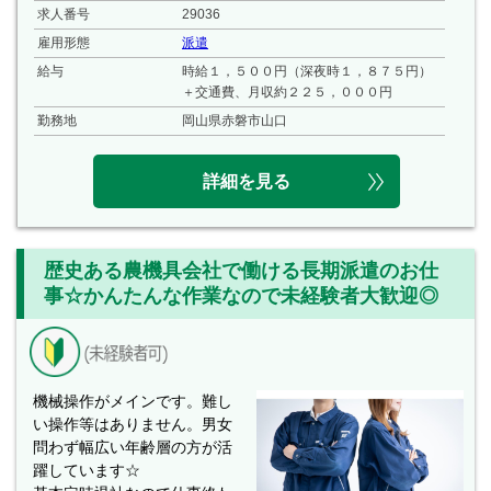
求人番号
29036
雇用形態
派遣
給与
時給１，５００円（深夜時１，８７５円）
＋交通費、月収約２２５，０００円
勤務地
岡山県赤磐市山口
詳細を見る
歴史ある農機具会社で働ける長期派遣のお仕
事☆かんたんな作業なので未経験者大歓迎◎
機械操作がメインです。難し
い操作等はありません。男女
問わず幅広い年齢層の方が活
躍しています☆