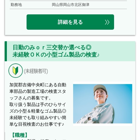
勤務地
岡山県岡山市北区御津
詳細を見る
日勤のみｏｒ三交替か選べる◎
未経験ＯＫの小型ゴム製品の検査♪
加賀郡吉備中央町にある自動
車部品の製造工場の検査スタ
ッフさんの募集です。
取り扱う製品は手のひらサイ
ズの小型＆軽量なゴム製品◎
未経験でも取り組みやすい簡
単な目視検査のお仕事です♪
【職種】