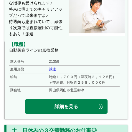
な指導も受けられます♪
将来に備えてのキャリアアッ
プだって出来ますよ♪
待遇面も恵まれていて、頑張
り次第では直接雇用の可能性
もあり！派遣
【職種】
自動製造ラインの点検業務
求人番号
21359
雇用形態
派遣
給与
時給１，７００円（深夜時２，１２５円）
＋交通費、月収約２９８，０００円
勤務地
岡山県岡山市北区御津
詳細を見る
土、日休みの３交替勤務のお仕事◎