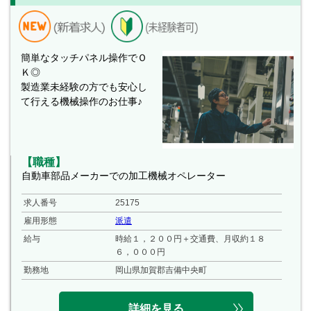
簡単なタッチパネル操作でＯ
Ｋ◎
製造業未経験の方でも安心し
て行える機械操作のお仕事♪
【職種】
自動車部品メーカーでの加工機械オペレーター
求人番号
25175
雇用形態
派遣
給与
時給１，２００円＋交通費、月収約１８
６，０００円
勤務地
岡山県加賀郡吉備中央町
詳細を見る