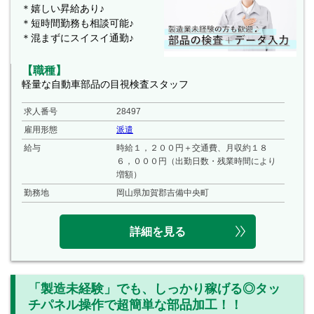
＊嬉しい昇給あり♪
＊短時間勤務も相談可能♪
＊混まずにスイスイ通勤♪
【職種】
軽量な自動車部品の目視検査スタッフ
求人番号
28497
雇用形態
派遣
給与
時給１，２００円＋交通費、月収約１８
６，０００円（出勤日数・残業時間により
増額）
勤務地
岡山県加賀郡吉備中央町
詳細を見る
「製造未経験」でも、しっかり稼げる◎タッ
チパネル操作で超簡単な部品加工！！