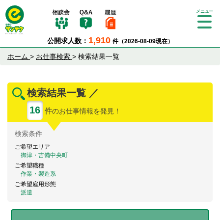
Tog
gle
1,910
公開求人数：
件（2026-08-09現在）
nav
igat
ホーム
>
お仕事検索
>
検索結果一覧
ion
検索結果一覧 ／
16
件
のお仕事情報を発見！
検索
条件
ご希望エリア
御津・吉備中央町
ご希望職種
作業・製造系
ご希望雇用形態
派遣