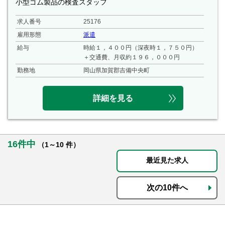
小型ゴム製品の検査スタッフ
求人番号
25176
雇用形態
派遣
給与
時給１，４００円（深夜時１，７５０円）
＋交通費、月収約１９６，０００円
勤務地
岡山県加賀郡吉備中央町
詳細を見る
16件中
（1～10 件）
最近見た求人
次の10件へ