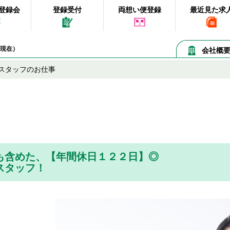
登録会
登録受付
両想い便登録
最近見た求
07現在）
会社概
スタッフのお仕事
も含めた、【年間休日１２２日】◎
スタッフ！