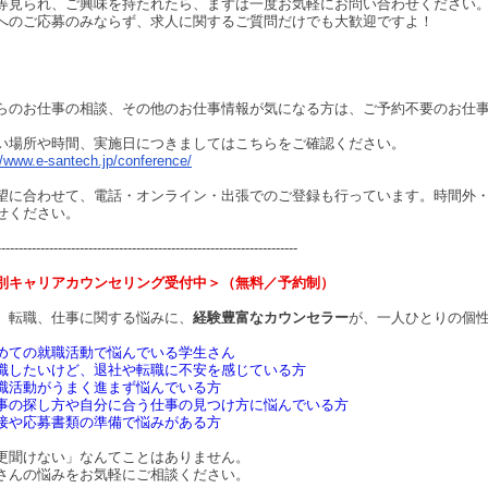
等見られ、ご興味を持たれたら、まずは一度お気軽にお問い合わせください
へのご応募のみならず、求人に関するご質問だけでも大歓迎ですよ！
らのお仕事の相談、その他のお仕事情報が気になる方は、ご予約不要のお仕
い場所や時間、実施日につきましてはこちらをご確認ください。
//www.e-santech.jp/conference/
望に合わせて、電話・オンライン・出張でのご登録も行っています。時間外
せください。
---------------------------------------------------------------------
別キャリアカウンセリング受付中＞（無料／予約制）
、転職、仕事に関する悩みに、
経験豊富なカウンセラー
が、一人ひとりの個
めての就職活動で悩んでいる学生さん
職したいけど、退社や転職に不安を感じている方
職活動がうまく進まず悩んでいる方
事の探し方や自分に合う仕事の見つけ方に悩んでいる方
接や応募書類の準備で悩みがある方
更聞けない」なんてことはありません。
さんの悩みをお気軽にご相談ください。