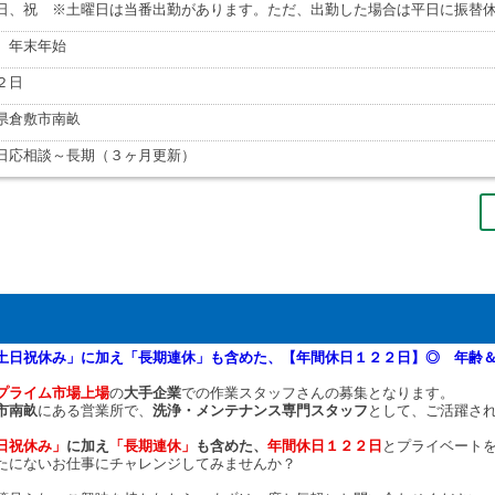
日、祝 ※土曜日は当番出勤があります。ただ、出勤した場合は平日に振替
、年末年始
２日
県倉敷市南畝
日応相談～長期（３ヶ月更新）
土日祝休み」に加え「長期連休」も含めた、【年間休日１２２日】◎ 年齢
プライム市場上場
の
大手企業
での作業スタッフさんの募集となります。
市南畝
にある営業所で、
洗浄・メンテナンス専門スタッフ
として、ご活躍さ
日祝休み」
に加え
「長期連休」
も含めた、
年間休日１２２日
とプライベート
たにないお仕事にチャレンジしてみませんか？