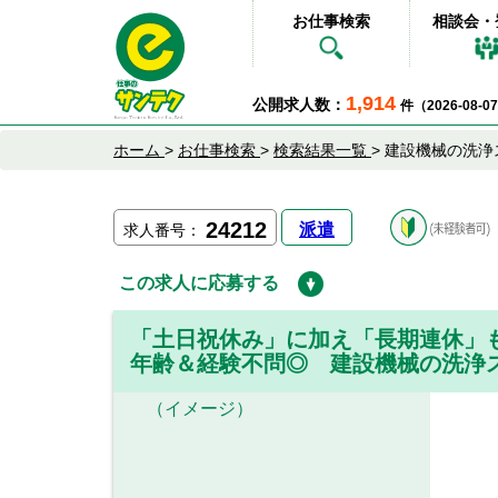
お仕事検索
相談会・
1,914
公開求人数：
件（2026-08-
ホーム
>
お仕事検索
>
検索結果一覧
>
建設機械の洗浄
24212
派遣
求人番号：
この求人に応募する
「土日祝休み」に加え「長期連休」
年齢＆経験不問◎ 建設機械の洗浄
（イメージ）