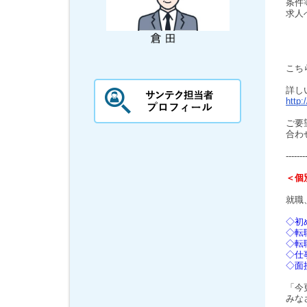
条件
求人
こち
詳し
http:
ご要
合わ
-------
＜個
就職
◇初
◇転
◇転
◇仕
◇面
「今
みな