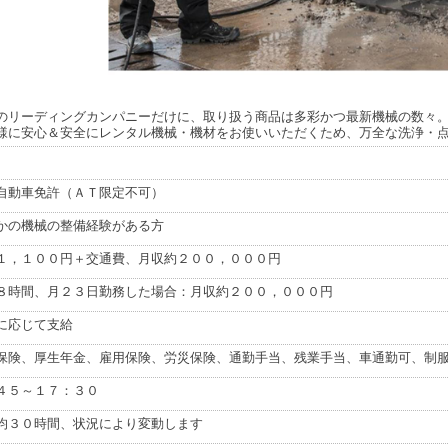
のリーディングカンパニーだけに、取り扱う商品は多彩かつ最新機械の数々
様に安心＆安全にレンタル機械・機材をお使いいただくため、万全な洗浄・
自動車免許（ＡＴ限定不可）
かの機械の整備経験がある方
１，１００円＋交通費、月収約２００，０００円
８時間、月２３日勤務した場合：月収約２００，０００円
に応じて支給
保険、厚生年金、雇用保険、労災保険、通勤手当、残業手当、車通勤可、制
４５～１７：３０
均３０時間、状況により変動します