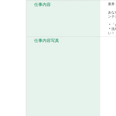
業界
仕事内容
あな
ンテ
＊「
＊洗
い！
仕事内容写真