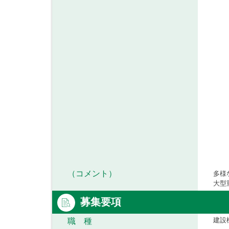
（コメント）
多様
大型
募集要項
建設
職 種