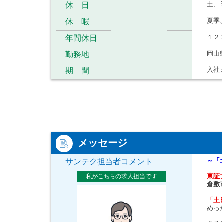
土、
休 日
夏季
休 暇
１２
年間休日
岡山
勤務地
入社
期 間
メッセージ
～「
サンテク担当者コメント
東証
私がこちらの求人担当です
倉敷
「土
めっ