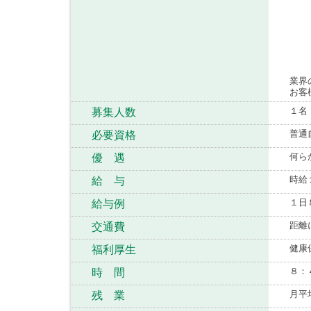
業界
お客
１名
募集人数
普通
必要資格
何ら
優 遇
時給
給 与
１日
給与例
距離
交通費
健康
福利厚生
８：
時 間
月平
残 業