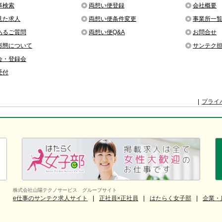
事検索
両想い便登録
会社概要
見た求人
両想い便条件変更
事業所一
あるご質問
両想い便Q&A
お問合せ
形態について
サンテク
会・登録会
受付
プライ
株式会社山陽テクノサービス グループサイト
e仕事のサンテク求人サイト
正社員×正社員
はたらく女子部
企業・