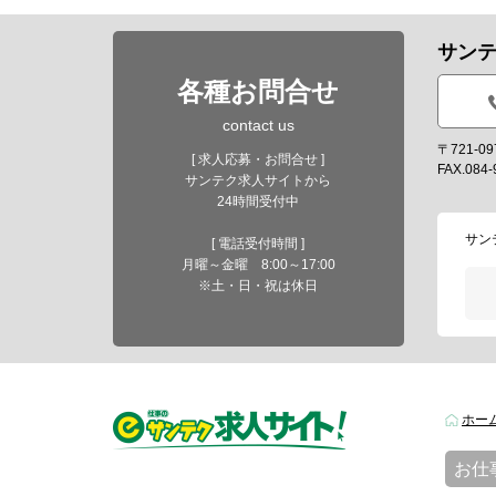
サン
各種お問合せ
contact us
〒721-
[ 求人応募・お問合せ ]
FAX.084-
サンテク求人サイトから
24時間受付中
サン
[ 電話受付時間 ]
月曜～金曜 8:00～17:00
※土・日・祝は休日
ホー
お仕