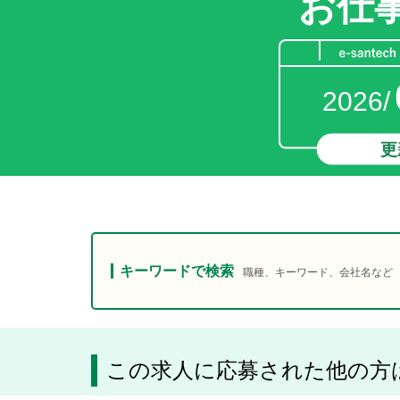
お仕
2026/
更
キーワードで検索
職種、キーワード、会社名など
この求人に応募された他の方