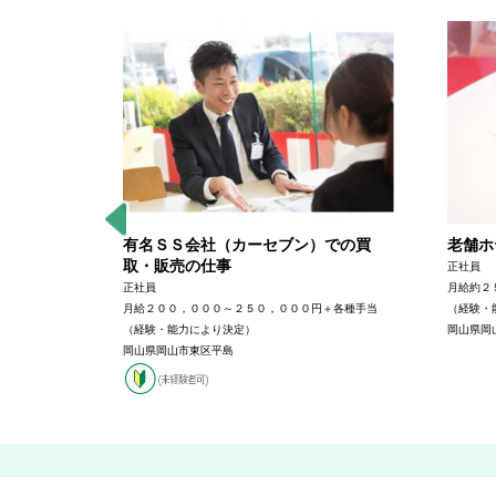
業スタッ
有名ＳＳ会社（カーセブン）での買
老舗ホ
取・販売の仕事
正社員
正社員
月給約２
００円（前職
月給２００，０００～２５０，０００円＋各種手当
（経験・
（経験・能力により決定）
岡山県岡
岡山トヨペッ
岡山県岡山市東区平島