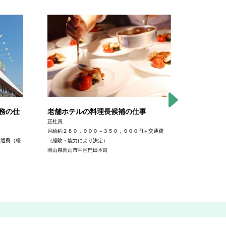
務の仕
老舗ホテルの料理長候補の仕事
大手ガソ
タッフの
正社員
月給約２８０，０００～３５０，０００円＋交通費
正社員
交通費（経
（経験・能力により決定）
月給２００，
岡山県岡山市中区門田本町
により決定）
岡山流通セン