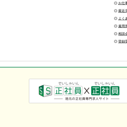
お仕
最近
よく
雇用
相談
登録