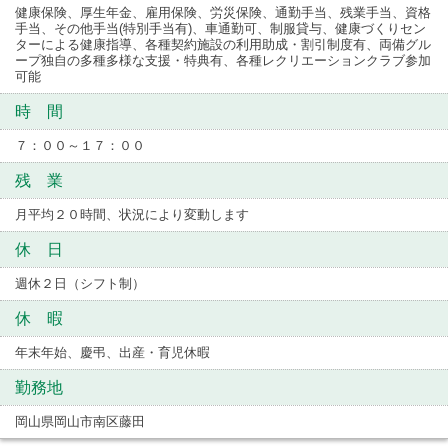
健康保険、厚生年金、雇用保険、労災保険、通勤手当、残業手当、資格
手当、その他手当(特別手当有)、車通勤可、制服貸与、健康づくりセン
ターによる健康指導、各種契約施設の利用助成・割引制度有、両備グル
ープ独自の多種多様な支援・特典有、各種レクリエーションクラブ参加
可能
時 間
７：００～１７：００
残 業
月平均２０時間、状況により変動します
休 日
週休２日（シフト制）
休 暇
年末年始、慶弔、出産・育児休暇
勤務地
岡山県岡山市南区藤田