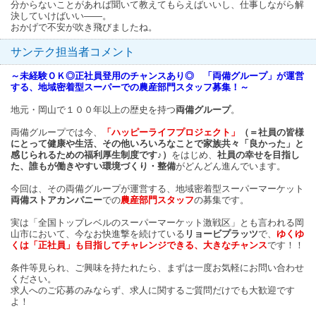
分からないことがあれば聞いて教えてもらえばいいし、仕事しながら解
決していけばいい――。
おかげで不安が吹き飛びましたね。
サンテク担当者コメント
～未経験ＯＫ◎正社員登用のチャンスあり◎ 「両備グループ」が運営
する、地域密着型スーパーでの農産部門スタッフ募集！～
地元・岡山で１００年以上の歴史を持つ
両備グループ
。
両備グループでは今、
「ハッピーライフプロジェクト」
（＝社員の皆様
にとって健康や生活、その他いろいろなことで家族共々「良かった」と
感じられるための福利厚生制度です♪）
をはじめ、
社員の幸せを目指し
た、誰もが働きやすい環境づくり・整備
がどんどん進んでいます。
今回は、その両備グループが運営する、地域密着型スーパーマーケット
両備ストアカンパニー
での
農産部門スタッフ
の募集です。
実は「全国トップレベルのスーパーマーケット激戦区」とも言われる岡
山市において、今なお快進撃を続けている
リョービプラッツ
で、
ゆくゆ
くは「正社員」も目指してチャレンジできる、大きなチャンス
です！！
条件等見られ、ご興味を持たれたら、まずは一度お気軽にお問い合わせ
ください。
求人へのご応募のみならず、求人に関するご質問だけでも大歓迎です
よ！