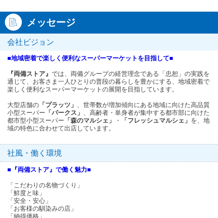
メッセージ
会社ビジョン
■地域密着で楽しく便利なスーパーマーケットを目指して■
『両備ストア』
では、両備グループの経営理念である「忠恕」の実践を
通じて、お客さま一人ひとりの普段の暮らしを豊かにする、地域密着で
楽しく便利なスーパーマーケットの展開を目指しています。
大型店舗の
「プラッツ」
、世帯数が増加傾向にある地域に向けた高品質
小型スーパー
「パークス」
、高齢者・単身者が集中する都市部に向けた
都市型小型スーパー
「森のマルシェ」
・
「フレッシュマルシェ」
を、地
域の特色に合わせて出店しています。
社風・働く環境
■『両備ストア』で働く魅力■
「こだわりの名物づくり」
「鮮度と味」
「安全・安心」
「お客様の馴染みの店」
「納得価格」