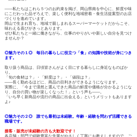
――私たちはこれら５つのお約束を掲げ、岡山県南を中心に、鮮度や味
にこだわった品ぞろえで、楽しく便利な地域密着・食生活提案型のお店
づくりを進めています。
岡山で生まれ育ち、地域で親しまれるスーパーマーケットだからこそ、
味わえる喜びがきっとあります。
ぜひ私たちと一緒に働きながら、仕事のやりがいや新しい自分を見つけ
ませんか？
◎魅力その１◎ 毎日の暮らしに役立つ「食」の知識や技術が身につき
ます。
取り扱う商品は、日頃皆さんがよく目にする暮らしに身近なものばか
り。
「旬の食材は？」・「鮮度は？」・「値段は？」
――長く勤めるほどに、商品の目利きができるようになります。
実際に、「今まで漠然と選んできた商品の鮮度や価格が分かるようにな
り、自分の買い物が楽しくなった！」という声も――。
「いち早く新商品や流行の商品に出会える」というメリットもあります
よ♪
◎魅力その２◎ 誰でも最初は未経験。年齢・経験を問わず活躍できる
職場です。
接客・販売が未経験の方も大歓迎です！
各店舗・部門で経験豊富な先輩がやさしく丁寧にお教えしますので、ご