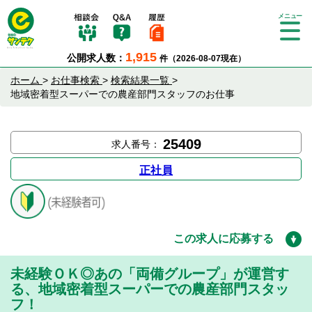
Tog
gle
1,915
公開求人数：
件（2026-08-07現在）
nav
igat
ホーム
>
お仕事検索
>
検索結果一覧
>
ion
地域密着型スーパーでの農産部門スタッフのお仕事
25409
求人番号：
正社員
この求人に応募する
未経験ＯＫ◎あの「両備グループ」が運営す
る、地域密着型スーパーでの農産部門スタッ
フ！