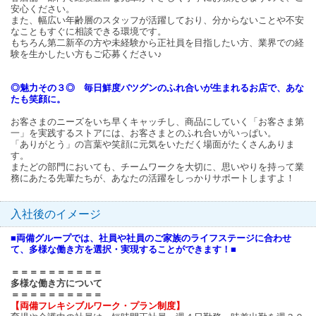
安心ください。
また、幅広い年齢層のスタッフが活躍しており、分からないことや不安
なこともすぐに相談できる環境です。
もちろん第二新卒の方や未経験から正社員を目指したい方、業界での経
験を生かしたい方もご応募ください♪
◎魅力その３◎ 毎日鮮度バツグンのふれ合いが生まれるお店で、あな
たも笑顔に。
お客さまのニーズをいち早くキャッチし、商品にしていく「お客さま第
一」を実践するストアには、お客さまとのふれ合いがいっぱい。
「ありがとう」の言葉や笑顔に元気をいただく場面がたくさんありま
す。
またどの部門においても、チームワークを大切に、思いやりを持って業
務にあたる先輩たちが、あなたの活躍をしっかりサポートしますよ！
入社後のイメージ
■両備グループでは、社員や社員のご家族のライフステージに合わせ
て、多様な働き方を選択・実現することができます！■
＝＝＝＝＝＝＝＝＝＝
多様な働き方について
＝＝＝＝＝＝＝＝＝＝
【両備フレキシブルワーク・プラン制度】