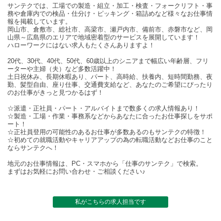
サンテクでは、工場での製造・組立・加工・検査・フォークリフト・事
務や倉庫内での検品・仕分け・ピッキング・箱詰めなど様々なお仕事情
報を掲載しています。
岡山市、倉敷市、総社市、高梁市、瀬戸内市、備前市、赤磐市など、岡
山県～広島県のエリアで地域密着型のサービスを展開しています！
ハローワークにはない求人もたくさんありますよ！
20代、30代、40代、50代、60歳以上のシニアまで幅広い年齢層、フリ
ーターや主婦（夫）など多数活躍中！
土日祝休み、長期休暇あり、パート、高時給、扶養内、短時間勤務、夜
勤、髪型自由、座り仕事、交通費支給など、あなたのご希望にぴったり
のお仕事がきっと見つかるはず！
☆派遣・正社員・パート・アルバイトまで数多くの求人情報あり！
☆製造・工場・作業・事務系などからあなたに合ったお仕事探しをサポ
ート！
☆正社員登用の可能性のあるお仕事が多数あるのもサンテクの特徴！
☆初めての就職活動やキャリアアップの為の転職活動などお仕事のこと
ならサンテクへ！
地元のお仕事情報は、PC・スマホから「仕事のサンテク」で検索。
まずはお気軽にお問い合わせ・ご相談ください♪
私がこちらの求人担当です