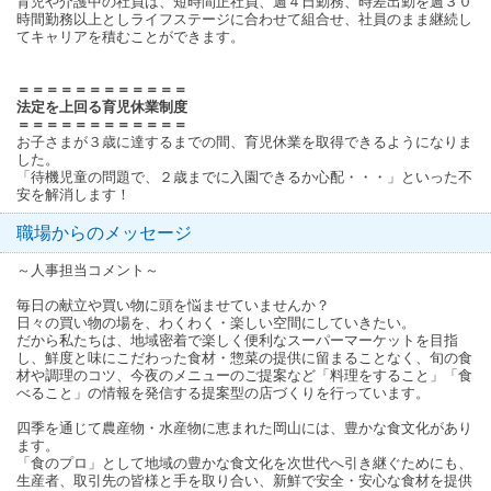
育児や介護中の社員は、短時間正社員、週４日勤務、時差出勤を週３０
時間勤務以上としライフステージに合わせて組合せ、社員のまま継続し
てキャリアを積むことができます。
＝＝＝＝＝＝＝＝＝＝＝＝
法定を上回る育児休業制度
＝＝＝＝＝＝＝＝＝＝＝＝
お子さまが３歳に達するまでの間、育児休業を取得できるようになりま
した。
「待機児童の問題で、２歳までに入園できるか心配・・・」といった不
安を解消します！
職場からのメッセージ
～人事担当コメント～
毎日の献立や買い物に頭を悩ませていませんか？
日々の買い物の場を、わくわく・楽しい空間にしていきたい。
だから私たちは、地域密着で楽しく便利なスーパーマーケットを目指
し、鮮度と味にこだわった食材・惣菜の提供に留まることなく、旬の食
材や調理のコツ、今夜のメニューのご提案など「料理をすること」「食
べること」の情報を発信する提案型の店づくりを行っています。
四季を通じて農産物・水産物に恵まれた岡山には、豊かな食文化があり
ます。
「食のプロ」として地域の豊かな食文化を次世代へ引き継ぐためにも、
生産者、取引先の皆様と手を取り合い、新鮮で安全・安心な食材を提供