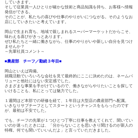
していきます。
そして従業員一人ひとりが確かな技術と商品知識を持ち、お客様へ情報
発信ができる。
そのことが、私たちの喜びや仕事のやりがいにつながる。そのようなお
店にしていきたいと考えています。
岡山で生まれ育ち、地域で親しまれるスーパーマーケットだからこそ、
味わえる喜びがきっとあります。
ぜひ私たちと一緒に働きながら、仕事のやりがいや新しい自分を見つけ
ませんか？
～先輩社員コメント～
■農産部 チーフ／勤続３年目■
岡山といえば両備。
就職活動でいろいろな会社を見て最終的にここに決めたのは、ネームバ
リューと他社にはない安定感でした。
さまざまな事業を手がけているので、働きながらやりたいことを探して
いけることも、私にとっては魅力でした。
１週間ほど本部での研修を経て、１年目は大型店の農産部門へ配属。
いきなりサブチーフとしてスタートというチャンスをもらったのです
が、最初は不安でした。
でも、チーフの先輩が１つひとつ丁寧に仕事を教えてくれて、聞いてい
いのか迷ったときには、「分からないことを思いきり聞けるのが新人の
特権。何でも聞いていいんだよ」と言っていただきました。