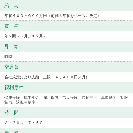
給 与
年収４００～６００万円（前職の年収をベースに決定）
賞 与
年２回（６月、１２月）
昇 給
随時
交通費
会社規定により支給（上限１４，４００円／月）
福利厚生
健康保険、厚生年金、雇用保険、労災保険、通勤手当、車通勤可、制服
貸与、退職金制度
時 間
８：３０～１７：５０