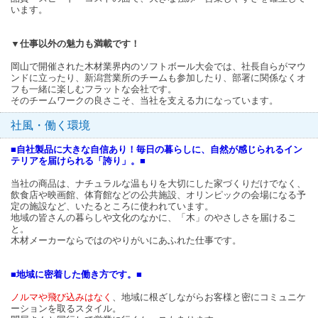
います。
▼仕事以外の魅力も満載です！
岡山で開催された木材業界内のソフトボール大会では、社長自らがマウ
ンドに立ったり、新潟営業所のチームも参加したり、部署に関係なくオ
フも一緒に楽しむフラットな会社です。
そのチームワークの良さこそ、当社を支える力になっています。
社風・働く環境
■自社製品に大きな自信あり！毎日の暮らしに、自然が感じられるイン
テリアを届けられる「誇り」。■
当社の商品は、ナチュラルな温もりを大切にした家づくりだけでなく、
飲食店や映画館、体育館などの公共施設、オリンピックの会場になる予
定の施設など、いたるところに使われています。
地域の皆さんの暮らしや文化のなかに、「木」のやさしさを届けるこ
と。
木材メーカーならではのやりがいにあふれた仕事です。
■地域に密着した働き方です。■
ノルマや飛び込みはなく
、地域に根ざしながらお客様と密にコミュニケ
ーションを取るスタイル。