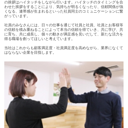
の挨拶はハイタッチをしながら行います。ハイタッチのタイミングを合
わせた挨拶をすることにより、気持ちが明るくなったり、信頼関係が強
くなる、連帯感が生まれるといった社員同士のコミュニケーションに繋
がっています。
社員のみなさんには、日々の仕事を通じて社員と社員、社員とお客様等
の信頼を積み重ねることによって本当の信頼を得ていき、共に学び、共
に育ち、共に成長し、個々の動きが満足感を見いだして、新たな活力を
得る職場を創ってほしいと考えています。
当社はこれからも顧客満足度・社員満足度を高めながら、業界になくて
はならない企業を目指します。