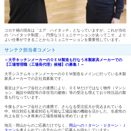
コロナ禍の現在は「エア ハイタッチ」となっていますが、これが当社
の「ハイタッチ制度」。円滑なコミュニケーションがあってこそ、より
よい仕事ができることからコミュニケーションを重要視しています。
サンテク担当者コメント
～大手キッチンメーカーのＯＥＭ製造も行なう木製家具メーカーでの
【工場管理職（工場長代理）候補】の募集！～
大手システムキッチンメーカーのＯＥＭ製造をメインに行っている木製
家具メーカーでの正社員募集です。
最近はグループ会社との連携により、ＯＥＭだけではなく物件（マンシ
ョン、施設や病院等の非住宅の建物）等の受注も増えており特注品の製
造も行なっています。
今後もグループ会社との連携で、さらなる受注拡大が見込まれている
中、特注対応も量産対応も可能な工場設備の機能を活かした、生産性の
向上を担うべき将来の工場長候補を求めています！
地元・岡山からのご応募だけでなく、
岡山へのＩターン・Ｕターン・Ｊ
ターン
を考えられている方からのご応募もお待ちしています♪