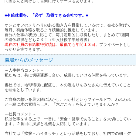
問屋さんと同行して営業に行くケースもあります。
■有給休暇を、「必ず」取得できる会社です。■
オンとオフのメリハリのある働き方を目指しているので、会社を挙げて
毎月、有給休暇を取るよう積極的に推進しています。
自分の仕事の状況に応じて、毎月定期的に取得したり、まとめて1週間
の連休取得などもＯＫ！（※入社後半年経過後）
現在の社員の有給取得実績は、最低でも年間１３日。
プライベートもし
っかり充実できます。
職場からのメッセージ
～人事担当コメント～
私たちは、共に切磋琢磨し合い、成長していける仲間を待っています。
当社では、地球環境に配慮し、木の温もりをみなさんに伝えていくこと
を理念としています。
ご自身の想いを最大限に活かし、わが社というフィールドで、われわれ
と一緒に木の素晴らしさ、「木ごころ」を伝えていきませんか？
～社長コメント～
私は仕事をする上で、一番に「安全・健康であること」を大切にしてい
ます。２番目に挨拶と礼儀を大切にしています。
当社では「挨拶＝ハイタッチ」という活動をしており、社内での朝・夕