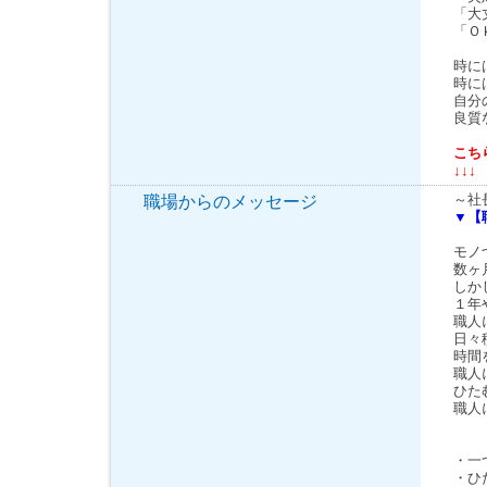
「大
「Ｏ
時に
時に
自分
良質
こち
↓↓↓
～社
職場からのメッセージ
▼【
モノ
数ヶ
しか
１年
職人
日々
時間
職人
ひた
職人
・一
・ひ