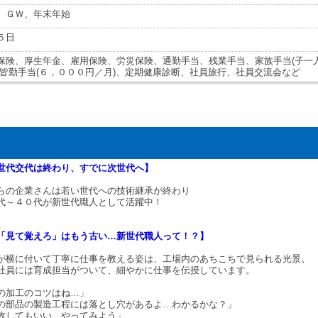
、ＧＷ、年末年始
５日
保険、厚生年金、雇用保険、労災保険、通勤手当、残業手当、家族手当(子一
、皆勤手当(６，０００円／月)、定期健康診断、社員旅行、社員交流会など
世代交代は終わり、すでに次世代へ】
らの企業さんは若い世代への技術継承が終わり
代～４０代が新世代職人として活躍中！
「見て覚えろ」はもう古い…新世代職人って！？】
が横に付いて丁寧に仕事を教える姿は、工場内のあちこちで見られる光景。
社員には育成担当がついて、細やかに仕事を伝授しています。
の加工のコツはね…」
の部品の製造工程には落とし穴があるよ…わかるかな？」
敗してもいい、やってみよう」