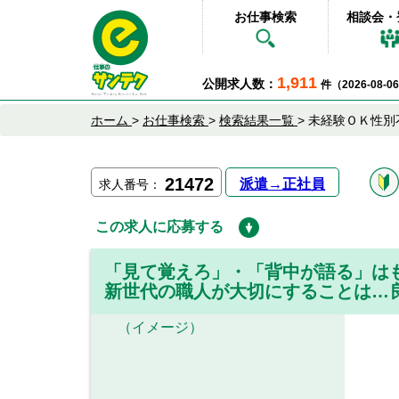
お仕事検索
相談会・
1,911
公開求人数：
件（2026-08-
ホーム
>
お仕事検索
>
検索結果一覧
>
未経験ＯＫ性別
21472
派遣→正社員
求人番号：
この求人に応募する
「見て覚えろ」・「背中が語る」
新世代の職人が大切にすることは…
（イメージ）