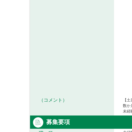
（コメント）
【土
数か
未経
募集要項