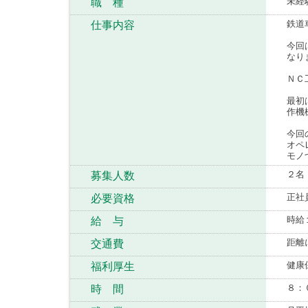
未経
職 種
鉄道
仕事内容
今回
なり
ＮＣ
最初
作機
今回
オペ
モノ
２名
募集人数
正社
必要資格
時給
給 与
距離
交通費
健康
福利厚生
８：
時 間