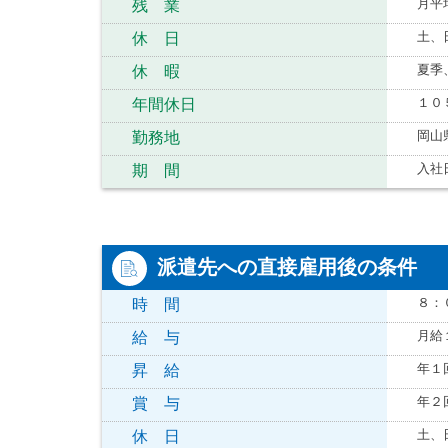
月平
残 業
土、
休 日
夏季
休 暇
１０
年間休日
岡山
勤務地
入社
期 間
派遣先への直接雇用後の条件
８：
時 間
月給
給 与
年１
昇 給
年２
賞 与
土、
休 日