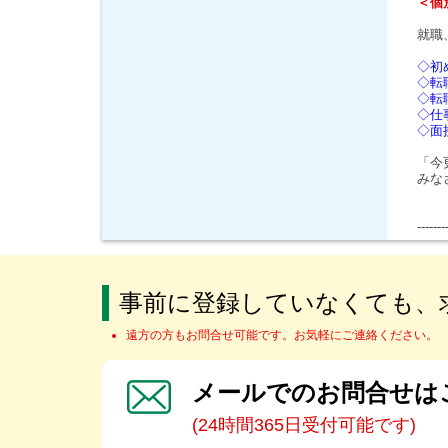
＜個
就職
◇初
◇転
◇転
◇仕
◇面
「今
みな
-------
事前に登録していなくても、
遠方の方もお問合せ可能です。お気軽にご連絡ください。
メールでのお問合せは
(24時間365日受付可能です)