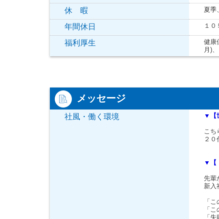
夏季
休 暇
１０
年間休日
健康
福利厚生
月)
メッセージ
▼【
社風・働く環境
こち
２０
▼【
先輩
新入
「こ
「こ
「失