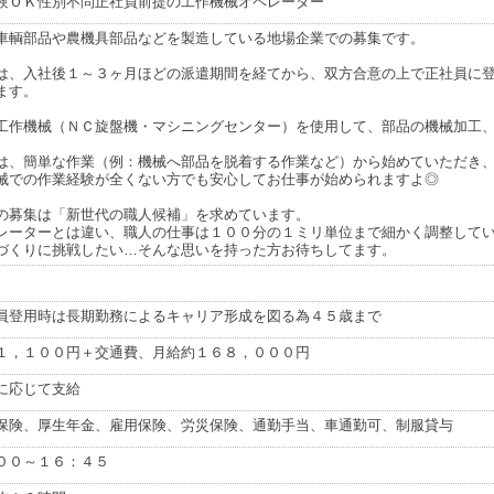
験ＯＫ性別不問正社員前提の工作機械オペレーター
車輌部品や農機具部品などを製造している地場企業での募集です。
は、入社後１～３ヶ月ほどの派遣期間を経てから、双方合意の上で正社員に
ます。
工作機械（ＮＣ旋盤機・マシニングセンター）を使用して、部品の機械加工
は、簡単な作業（例：機械へ部品を脱着する作業など）から始めていただき
械での作業経験が全くない方でも安心してお仕事が始められますよ◎
の募集は「新世代の職人候補」を求めています。
レーターとは違い、職人の仕事は１００分の１ミリ単位まで細かく調整して
づくりに挑戦したい…そんな思いを持った方お待ちしてます。
員登用時は長期勤務によるキャリア形成を図る為４５歳まで
１，１００円＋交通費、月給約１６８，０００円
に応じて支給
保険、厚生年金、雇用保険、労災保険、通勤手当、車通勤可、制服貸与
００～１６：４５