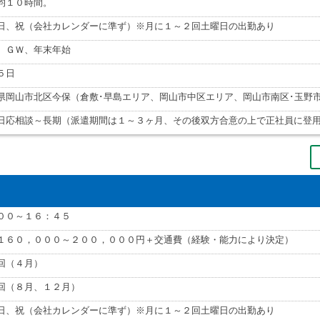
均１０時間。
日、祝（会社カレンダーに準ず）※月に１～２回土曜日の出勤あり
、ＧＷ、年末年始
５日
県岡山市北区今保（倉敷･早島エリア、岡山市中区エリア、岡山市南区･玉野
日応相談～長期（派遣期間は１～３ヶ月、その後双方合意の上で正社員に登
００～１６：４５
１６０，０００～２００，０００円＋交通費（経験・能力により決定）
回（４月）
回（８月、１２月）
日、祝（会社カレンダーに準ず）※月に１～２回土曜日の出勤あり