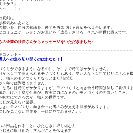
丈夫か？」
Ｋ～！！！」
は真剣に…
は和気あいあいと…
の想いを、自分の知識を、仲間を勇気づける言葉を伝え合います。
なコミュニケーションがお互いを「成長」させる それが新世代職人です。
らの企業の社長さんからメッセージをいただきました♪
長コメント～
職人への道を切り開くのはあなた！】
づくりができるようになるのに、そこまで時間はかかりません。
月から１年で覚えられるモノづくりもあり、早い人なら１年で頼りにされる
し、職人のモノづくりとなるとまた別の話。
や２年では到達できません。
になるには時間がかかりますが、モノづくりと向き合う時間は決して裏切り
積み上げた丁寧な仕事が、確実に力になるのがモノづくりの面白いところ。
を味方にできるのが、職人の世界です。
にしか見えない世界。
むきにモノづくりに向き合った者のみが見える世界があります。
にしか見えない世界を、一緒に見てみませんか。
つの部品を作ることにひたむきに取り組む力
たむきに取り組み、学んだことを伝える力