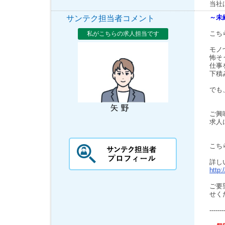
当社
～未
サンテク担当者コメント
こち
私がこちらの求人担当です
モノ
怖そ
仕事
下積
でも
ご興
求人
こち
詳し
http:
ご要
せく
-------