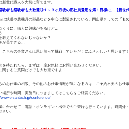
は新世代職人を大切に育てます。
経験者も経験者も大歓迎◎１～３ヶ月後の正社員登用を第１目標に、【新世
らは鉄道や農機具の部品などを中心に製造されている、岡山県きっての
「も
づくりに、職人に興味があるけど…
う…
を教えてくれないじゃないか？
みが長すぎる…
、こちらの企業さんは思い切って挑戦していただくにふさわしいと思います
味を持たれたら、まずは一度お気軽にお問い合わせください。
に関するご質問だけでも大歓迎ですよ！
らのお仕事の相談、その他のお仕事情報が気になる方は、ご予約不要のお仕
い場所や時間、実施日につきましてはこちらをご確認ください。
//www.e-santech.jp/conference/
望に合わせて、電話・オンライン・出張でのご登録も行っています。時間外
ださい。
---------------------------------------------------------------------