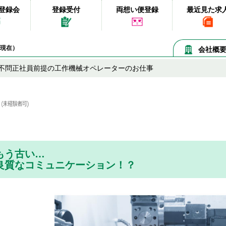
登録会
登録受付
両想い便登録
最近見た求
06現在）
会社概
不問正社員前提の工作機械オペレーターのお仕事
はもう古い…
良質なコミュニケーション！？