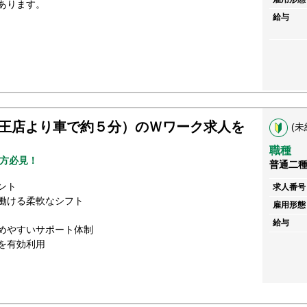
あります。
給与
王店より車で約５分）のＷワーク求人を
(未
職種
方必見！
普通二
ント
求人番号
働ける柔軟なシフト
雇用形態
給与
めやすいサポート体制
を有効利用