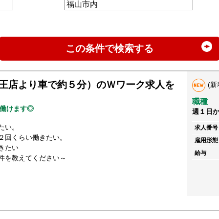
この条件で検索する
王店より車で約５分）のＷワーク求人を
(新
職種
働けます◎
週１日
たい。
求人番号
２回くらい働きたい。
雇用形態
きたい
給与
件を教えてください～