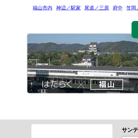
福山市内
神辺／駅家
尾道／三原
府中
笠岡
サン