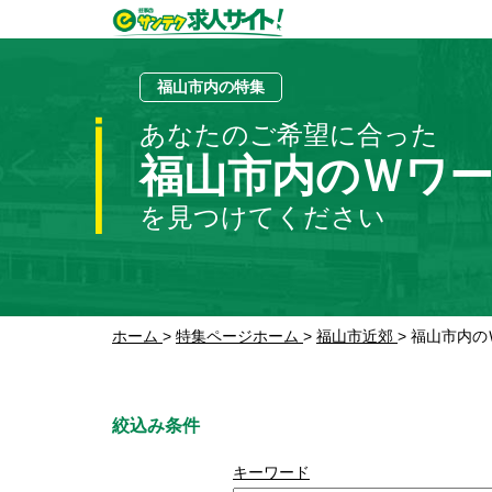
福山市内の特集
あなたのご希望に合った
福山市内のＷワ
を見つけてください
ホーム
>
特集ページホーム
>
福山市近郊
>
福山市内の
絞込み条件
キーワード