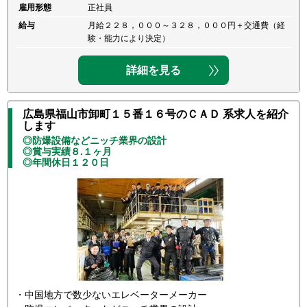
雇用形態
正社員
給与
月給２２８，０００～３２８，０００円＋交通費（経
験・能力により決定）
詳細を見る
広島県福山市卸町１５番１６号のＣＡＤ 系求人を紹介
します
◎防爆設備などニッチ業界の設計
◎賞与実績８.１ヶ月
◎年間休日１２０日
・中国地方で数少ないエレベーターメーカー