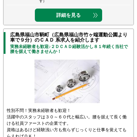
す）
詳細を見る
広島県福山市鞆町（広島県福山市竹ヶ端運動公園より
車で９分）のＣＡＤ 系求人を紹介します
実務未経験者も歓迎♪２ＤＣＡＤ経験活かし８１年続く当社で
腰を据えて働きませんか！
性別不問！実務未経験者も歓迎！
活躍中のスタッフは３０～６０代と幅広い。腰を据えて長く働
ける社員ファーストの企業です。
資格はあるけど経験浅い方も焦らずじっくりと仕事を覚えても
らえればＯＫ！