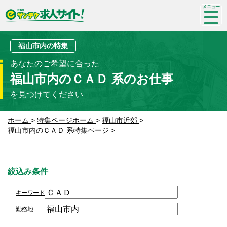
SP-
me
nu
福山市内の特集
あなたのご希望に合った
福山市内のＣＡＤ 系のお仕事
を見つけてください
ホーム
>
特集ページホーム
>
福山市近郊
>
福山市内のＣＡＤ 系特集ページ
>
絞込み条件
キーワード
勤務地