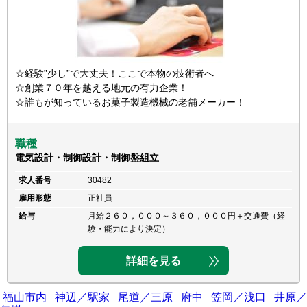
☆経験”少し”で大丈夫！ここで本物の技術者へ
☆創業７０年を越える地元の有力企業！
☆誰もが知っているお菓子製造機械の老舗メーカー！
職種
電気設計・制御設計・制御盤組立
求人番号
30482
雇用形態
正社員
給与
月給２６０，０００～３６０，０００円＋交通費（経
験・能力により決定）
詳細を見る
福山市内
神辺／駅家
尾道／三原
府中
笠岡／浅口
井原／