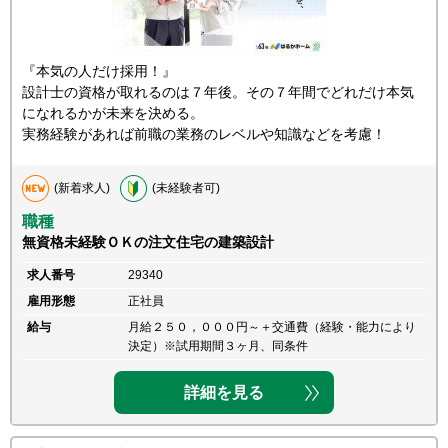
『本気の人だけ採用！』
設計士の資格が取れるのは７年後。その７年間でどれだけ本気
になれるかが未来を決める。
実務経験があれば前職の業務のレベルや知識などを考慮！
(新着求人)
(未経験者可)
職種
無資格未経験ＯＫの注文住宅の建築設計
求人番号
29340
雇用形態
正社員
給与
月給２５０，０００円～＋交通費（経験・能力により
決定）※試用期間３ヶ月、同条件
詳細を見る