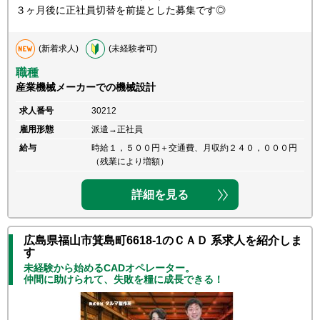
３ヶ月後に正社員切替を前提とした募集です◎
(新着求人)
(未経験者可)
職種
産業機械メーカーでの機械設計
求人番号
30212
雇用形態
派遣→正社員
給与
時給１，５００円＋交通費、月収約２４０，０００円
（残業により増額）
詳細を見る
広島県福山市箕島町6618-1のＣＡＤ 系求人を紹介しま
す
未経験から始めるCADオペレーター。
仲間に助けられて、失敗を糧に成長できる！