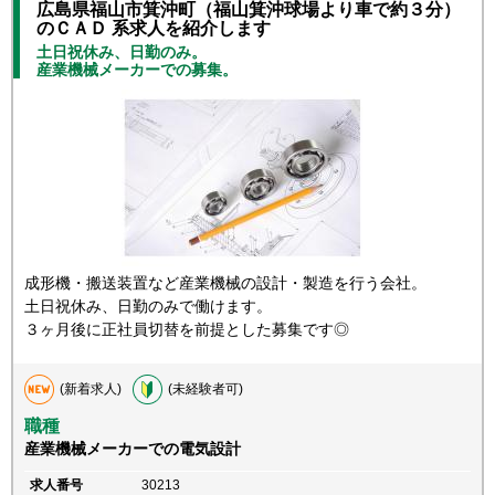
広島県福山市箕沖町（福山箕沖球場より車で約３分）
のＣＡＤ 系求人を紹介します
土日祝休み、日勤のみ。
産業機械メーカーでの募集。
成形機・搬送装置など産業機械の設計・製造を行う会社。
土日祝休み、日勤のみで働けます。
３ヶ月後に正社員切替を前提とした募集です◎
(新着求人)
(未経験者可)
職種
産業機械メーカーでの電気設計
求人番号
30213