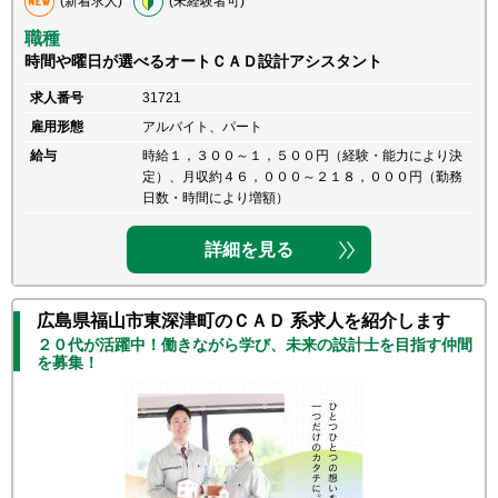
(新着求人)
(未経験者可)
職種
時間や曜日が選べるオートＣＡＤ設計アシスタント
求人番号
31721
雇用形態
アルバイト、パート
給与
時給１，３００～１，５００円（経験・能力により決
定）、月収約４６，０００～２１８，０００円（勤務
日数・時間により増額）
詳細を見る
広島県福山市東深津町のＣＡＤ 系求人を紹介します
２０代が活躍中！働きながら学び、未来の設計士を目指す仲間
を募集！