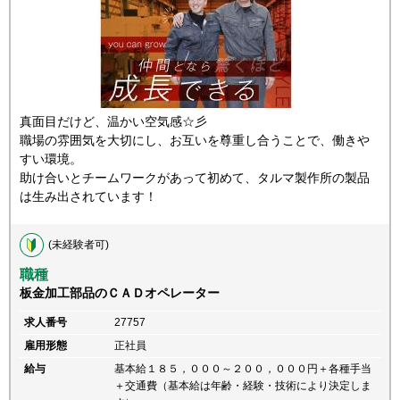
真面目だけど、温かい空気感☆彡
職場の雰囲気を大切にし、お互いを尊重し合うことで、働きや
すい環境。
助け合いとチームワークがあって初めて、タルマ製作所の製品
は生み出されています！
(未経験者可)
職種
板金加工部品のＣＡＤオペレーター
求人番号
27757
雇用形態
正社員
給与
基本給１８５，０００～２００，０００円＋各種手当
＋交通費（基本給は年齢・経験・技術により決定しま