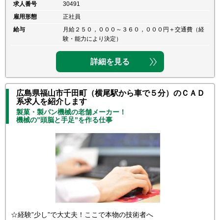
求人番号
30491
雇用形態
正社員
給与
月給２５０，０００～３６０，０００円＋交通費（経
験・能力により決定）
詳細を見る
広島県福山市千田町（横尾駅から車で５分）のＣＡＤ
系求人を紹介します
製菓・製パン機械の老舗メーカー！
機械の”頭脳と手足”を作る仕事
☆経験”少し”で大丈夫！ここで本物の技術者へ