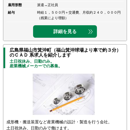
雇用形態
派遣→正社員
給与
時給１，５００円＋交通費、月収約２４０，０００円
（残業により増額）
詳細を見る
広島県福山市箕沖町（福山箕沖球場より車で約３分）
のＣＡＤ 系求人を紹介します
土日祝休み、日勤のみ。
産業機械メーカーでの募集。
成形機・搬送装置など産業機械の設計・製造を行う会社。
土日祝休み、日勤のみで働けます。