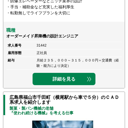
・防爆エレベーターなどニッチ業界の設計
・手当・補助金など充実した福利厚生
・転勤無しでライフプランを大切に
職種
オーダーメイド昇降機の設計エンジニア
求人番号
31442
雇用形態
正社員
給与
月給２３５，０００～３１５，０００円＋交通費（経
験・能力により決定）
詳細を見る
広島県福山市千田町（横尾駅から車で５分）のＣＡＤ
系求人を紹介します
製菓・製パン機械の老舗
『使われ続ける機械』を考える仕事