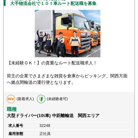
大手物流会社で１０ｔ車ルート配送職を募集
【未経験ＯＫ！】の貴重なルート配送職求人！
荷主の企業でさまざまな雑貨を倉庫からピッキング、関西方面
へ拠点間輸送の運行便となります。
(新着求人)
(未経験者可)
職種
大型ドライバー(10t車) 中距離輸送 関西エリア
求人番号
32248
雇用形態
正社員