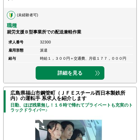
(未経験者可)
職種
就労支援Ｂ型事業所での配送兼軽作業
求人番号
32300
雇用形態
派遣
給与
時給１，３００円＋交通費、月収１７７，０００円
詳細を見る
広島県福山市鋼管町（ＪＦＥスチール西日本製鉄所
内）の運転手 系求人を紹介します
日勤、ほぼ残業無し！１６時で帰れてプライベートも充実のト
ラックドライバー♪