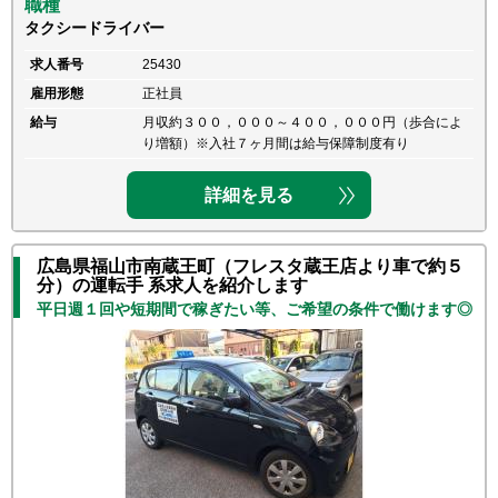
職種
タクシードライバー
求人番号
25430
雇用形態
正社員
給与
月収約３００，０００～４００，０００円（歩合によ
り増額）※入社７ヶ月間は給与保障制度有り
詳細を見る
広島県福山市南蔵王町（フレスタ蔵王店より車で約５
分）の運転手 系求人を紹介します
平日週１回や短期間で稼ぎたい等、ご希望の条件で働けます◎