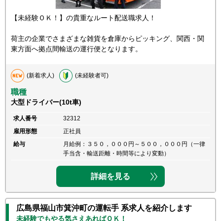
【未経験ＯＫ！】の貴重なルート配送職求人！
荷主の企業でさまざまな雑貨を倉庫からピッキング、関西・関
東方面へ拠点間輸送の運行便となります。
(新着求人)
(未経験者可)
職種
大型ドライバー(10t車)
求人番号
32312
雇用形態
正社員
給与
月給例：３５０，０００円～５００，０００円（一律
手当含・輸送距離・時間等により変動）
詳細を見る
広島県福山市箕沖町の運転手 系求人を紹介します
未経験でもやる気さえあればＯＫ！