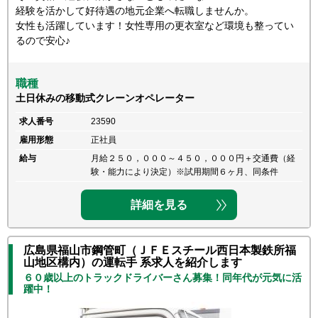
経験を活かして好待遇の地元企業へ転職しませんか。
女性も活躍しています！女性専用の更衣室など環境も整ってい
るので安心♪
職種
土日休みの移動式クレーンオペレーター
求人番号
23590
雇用形態
正社員
給与
月給２５０，０００～４５０，０００円＋交通費（経
験・能力により決定）※試用期間６ヶ月、同条件
詳細を見る
広島県福山市鋼管町（ＪＦＥスチール西日本製鉄所福
山地区構内）の運転手 系求人を紹介します
６０歳以上のトラックドライバーさん募集！同年代が元気に活
躍中！