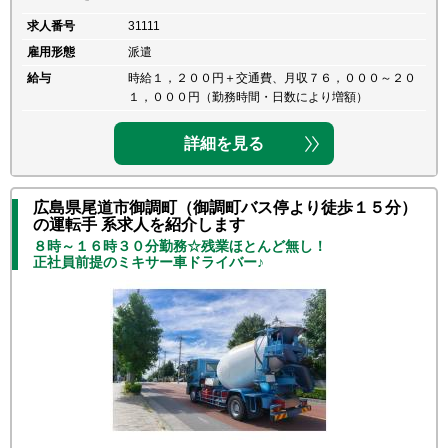
求人番号
31111
雇用形態
派遣
給与
時給１，２００円＋交通費、月収７６，０００～２０
１，０００円（勤務時間・日数により増額）
詳細を見る
広島県尾道市御調町（御調町バス停より徒歩１５分）
の運転手 系求人を紹介します
８時～１６時３０分勤務☆残業ほとんど無し！
正社員前提のミキサー車ドライバー♪