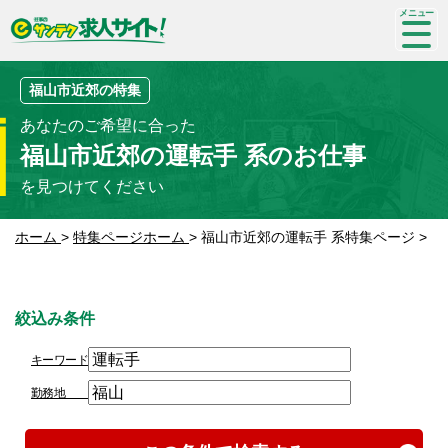
SP-
me
nu
福山市近郊の特集
あなたのご希望に合った
福山市近郊の運転手 系のお仕事
を見つけてください
ホーム
>
特集ページホーム
>
福山市近郊の運転手 系特集ページ
>
絞込み条件
キーワード
勤務地