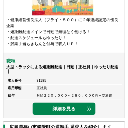
・健康経営優良法人（ブライト５００）に２年連続認定の優良
企業
・短距離配送メインで日勤で無理なく働ける！
・配送スケジュールもゆったり！
・残業手当もきちんと付与で収入ＵＰ！
職種
大型トラックによる短距離配送｜日勤｜正社員｜ゆったり配送
｜
求人番号
31185
雇用形態
正社員
給与
月給２２０，０００～２８０，０００円＋交通費
詳細を見る
広島県福山市鋼管町の運転手 系求人を紹介します