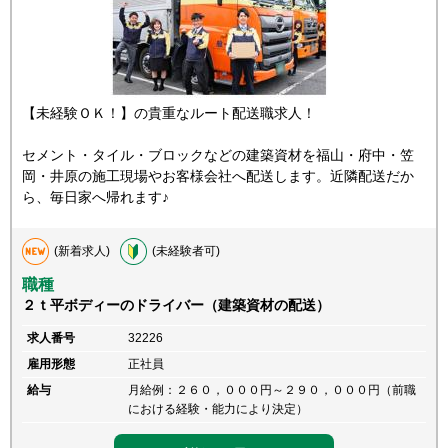
【未経験ＯＫ！】の貴重なルート配送職求人！
セメント・タイル・ブロックなどの建築資材を福山・府中・笠
岡・井原の施工現場やお客様会社へ配送します。近隣配送だか
ら、毎日家へ帰れます♪
(新着求人)
(未経験者可)
職種
２ｔ平ボディーのドライバー（建築資材の配送）
求人番号
32226
雇用形態
正社員
給与
月給例：２６０，０００円～２９０，０００円（前職
における経験・能力により決定）