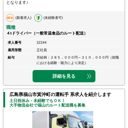
となります♪
(新着求人)
(未経験者可)
職種
４tドライバー（一般常温食品のルート配送）
求人番号
32244
雇用形態
正社員
給与
月給例：２８５，０００円～３１０，０００円（前職
における経験・能力により決定）
詳細を見る
広島県福山市箕沖町の運転手 系求人を紹介します
土日祝休み・未経験でもＯＫ！
大手物流会社で福山のルート配送職を募集