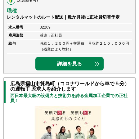
(未経験者可)
職種
レンタルマットのルート配送｜数か月後に正社員切替予定
求人番号
32209
雇用形態
派遣→正社員
給与
時給１，２５０円＋交通費、月収約２１０，０００円
（残業により増額）
詳細を見る
広島県福山市箕島町（コロナワールドから車で５分）
の運転手 系求人を紹介します
西日本最大級の設備力と技術力を誇る金属加工企業での正社
員！