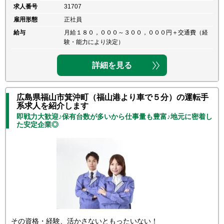
求人番号
31707
雇用形態
正社員
給与
月給１８０，０００～３００，０００円＋交通費（経
験・能力により決定）
詳細を見る
広島県福山市箕沖町（福山港より車で５分）の運転手
系求人を紹介します
即戦力大歓迎♪保有台数が多いから仕事量も豊富♪地元に密着し
た安定企業◎
その資格・経験、活かさないともったいない！