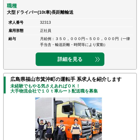
職種
大型ドライバー(10t車)長距離輸送
求人番号
32313
雇用形態
正社員
給与
月給例：３５０，０００円～５００，０００円（一律
手当含・輸送距離・時間等により変動）
詳細を見る
広島県福山市箕沖町の運転手 系求人を紹介します
未経験でもやる気さえあればＯＫ！
大手物流会社で１０ｔ車ルート配送職を募集