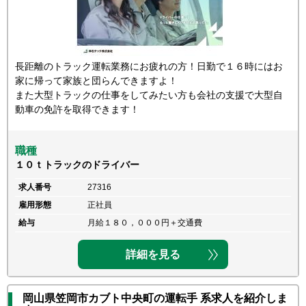
長距離のトラック運転業務にお疲れの方！日勤で１６時にはお
家に帰って家族と団らんできますよ！
また大型トラックの仕事をしてみたい方も会社の支援で大型自
動車の免許を取得できます！
職種
１０ｔトラックのドライバー
求人番号
27316
雇用形態
正社員
給与
月給１８０，０００円＋交通費
詳細を見る
岡山県笠岡市カブト中央町の運転手 系求人を紹介しま