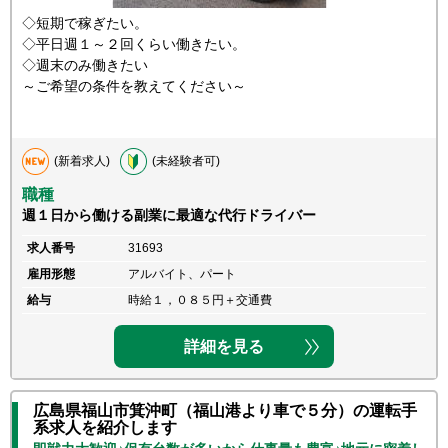
◇短期で稼ぎたい。
◇平日週１～２回くらい働きたい。
◇週末のみ働きたい
～ご希望の条件を教えてください～
(新着求人)
(未経験者可)
職種
週１日から働ける副業に最適な代行ドライバー
求人番号
31693
雇用形態
アルバイト、パート
給与
時給１，０８５円＋交通費
詳細を見る
広島県福山市箕沖町（福山港より車で５分）の運転手
系求人を紹介します