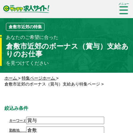
SP-
me
nu
倉敷市近郊の特集
あなたのご希望に合った
倉敷市近郊のボーナス（賞与）支給あ
りのお仕事
を見つけてください
ホーム
>
特集ページホーム
>
倉敷市近郊のボーナス（賞与）支給あり特集ページ
>
絞込み条件
キーワード
勤務地