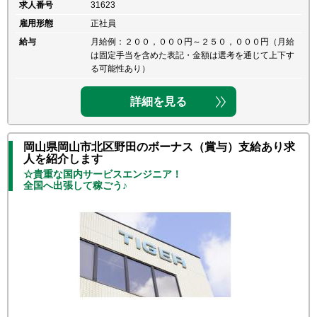
求人番号
31623
雇用形態
正社員
給与
月給例：２００，０００円～２５０，０００円（月給
は固定手当を含めた表記・金額は選考を通じて上下す
る可能性あり）
詳細を見る
岡山県岡山市北区野田のボーナス（賞与）支給あり求
人を紹介します
☆貴重な国内サービスエンジニア！
全国へ出張して稼ごう♪