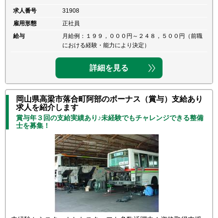
求人番号
31908
雇用形態
正社員
給与
月給例：１９９，０００円～２４８，５００円（前職
における経験・能力により決定）
詳細を見る
岡山県高梁市落合町阿部のボーナス（賞与）支給あり
求人を紹介します
賞与年３回の支給実績あり♪未経験でもチャレンジできる整備
士を募集！