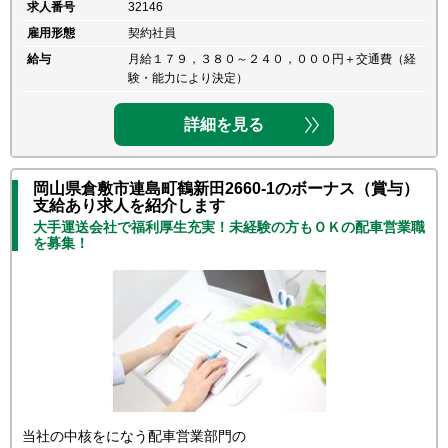
求人番号
32146
雇用形態
契約社員
給与
月給１７９，３８０～２４０，０００円＋交通費（経
験・能力により決定）
詳細を見る
岡山県倉敷市連島町鶴新田2660-1のボーナス（賞与）
支給あり求人を紹介します
大手運送会社で福利厚生充実！未経験の方もＯＫの配車営業職
を募集！
当社の中核をになう配車営業部門の