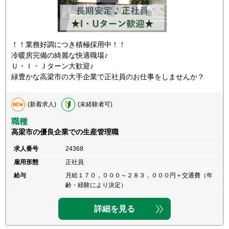
！！業務好調につき積極採用中！！
冷暖房完備の綺麗な快適職場♪
Ｕ・Ｉ・Ｊターン大歓迎♪
緑豊かな高梁市の大手企業で正社員のお仕事をしませんか？
(新着求人)
(未経験者可)
職種
高梁市の優良企業での生産管理職
求人番号
24368
雇用形態
正社員
給与
月給１７０，０００～２８３，０００円＋交通費（年
齢・経験により決定）
詳細を見る