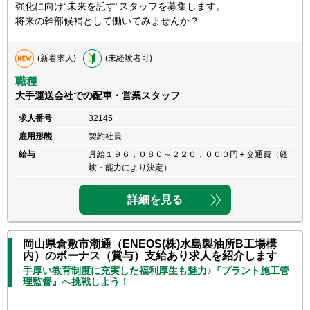
強化に向け“未来を託す”スタッフを募集します。
将来の幹部候補として働いてみませんか？
(新着求人)
(未経験者可)
職種
大手運送会社での配車・営業スタッフ
求人番号
32145
雇用形態
契約社員
給与
月給１９６，０８０～２２０，０００円＋交通費（経
験・能力により決定）
詳細を見る
岡山県倉敷市潮通（ENEOS(株)水島製油所B工場構
内）のボーナス（賞与）支給あり求人を紹介します
手厚い教育制度に充実した福利厚生も魅力♪『プラント施工管
理監督』へ挑戦しよう！