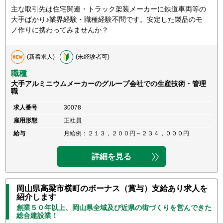
主な取引先は住宅関連・トラック架装メーカーに鉄道車両等の
大手ばかり♪業界経験・職種経験不問です。安定した製品のモ
ノ作りに携わってみませんか？
(新着求人)
(未経験者可)
職種
大手アルミニウムメーカーのグループ会社での生産技術・管理
職
求人番号
30078
雇用形態
正社員
給与
月給例：２１３，２００円～２３４，０００円
詳細を見る
岡山県高梁市横町のボーナス（賞与）支給あり求人を
紹介します
創業５０年以上、岡山県全域及び近県の街づくりを営んできた
総合建設業！