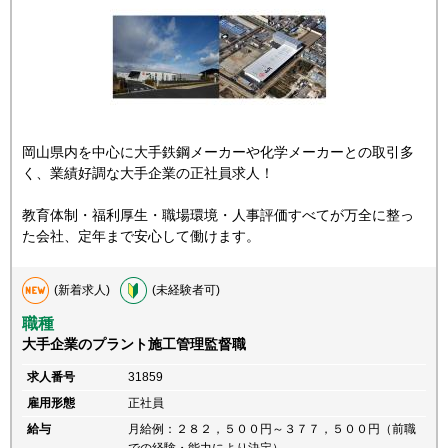
岡山県内を中心に大手鉄鋼メーカーや化学メーカーとの取引多
く、業績好調な大手企業の正社員求人！
教育体制・福利厚生・職場環境・人事評価すべてが万全に整っ
た会社、定年まで安心して働けます。
(新着求人)
(未経験者可)
職種
大手企業のプラント施工管理監督職
求人番号
31859
雇用形態
正社員
給与
月給例：２８２，５００円～３７７，５００円（前職