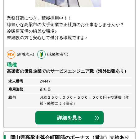
業務好調につき、積極採用中！！
緑豊かな高梁市の大手企業で正社員のお仕事をしませんか？
冷暖房完備の綺麗な職場♪
未経験の方も安心して働ける環境ですよ♪
(新着求人)
(未経験者可)
職種
高梁市の優良企業でのサービスエンジニア職（海外出張あり）
求人番号
24447
雇用形態
正社員
給与
月給２５０，０００～５００，０００円＋交通費（年
齢・経験により決定）
詳細を見る
岡山県高梁市落合町阿部のボーナス（賞与）支給あり