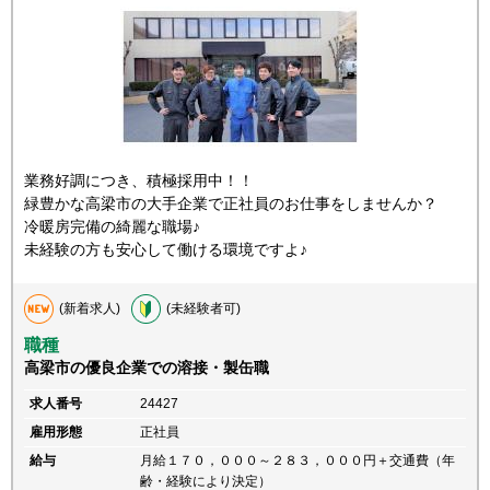
業務好調につき、積極採用中！！
緑豊かな高梁市の大手企業で正社員のお仕事をしませんか？
冷暖房完備の綺麗な職場♪
未経験の方も安心して働ける環境ですよ♪
(新着求人)
(未経験者可)
職種
高梁市の優良企業での溶接・製缶職
求人番号
24427
雇用形態
正社員
給与
月給１７０，０００～２８３，０００円＋交通費（年
齢・経験により決定）