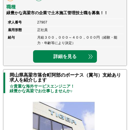
職種
緑豊かな高梁市の企業で土木施工管理技士職を募集！！
求人番号
27907
雇用形態
正社員
給与
月給３００，０００～４００，０００円（経験・能
力・年齢等により決定）
詳細を見る
岡山県高梁市落合町阿部のボーナス（賞与）支給あり
求人を紹介します
☆貴重な海外サービスエンジニア！
緑豊かな高梁でお仕事しませんか♪