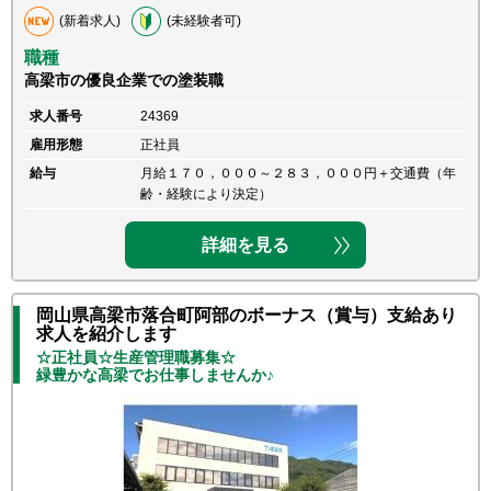
(新着求人)
(未経験者可)
職種
高梁市の優良企業での塗装職
求人番号
24369
雇用形態
正社員
給与
月給１７０，０００～２８３，０００円＋交通費（年
齢・経験により決定）
詳細を見る
岡山県高梁市落合町阿部のボーナス（賞与）支給あり
求人を紹介します
☆正社員☆生産管理職募集☆
緑豊かな高梁でお仕事しませんか♪