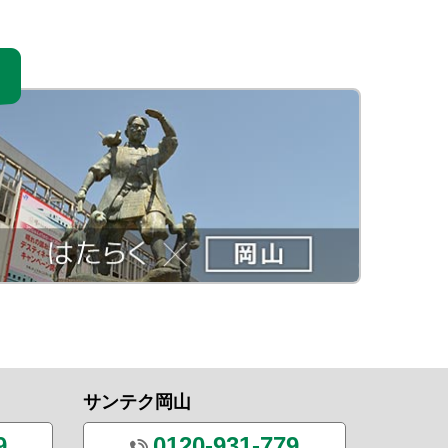
サンテク岡山
9
0120-931-779