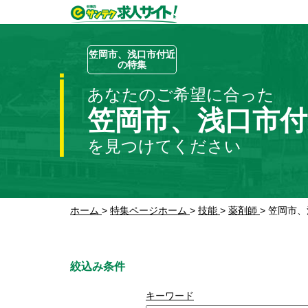
笠岡市、浅口市付近
の特集
あなたのご希望に合った
笠岡市、浅口市
を見つけてください
ホーム
>
特集ページホーム
>
技能
>
薬剤師
>
笠岡市、
絞込み条件
キーワード