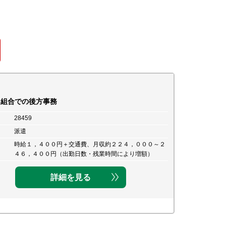
用組合での後方事務
28459
派遣
時給１，４００円＋交通費、月収約２２４，０００～２
４６，４００円（出勤日数・残業時間により増額）
詳細を見る