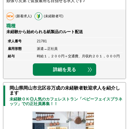
頑張り次第で直接雇用も目指せる求人です♪
(新着求人)
(未経験者可)
職種
未経験から始められる紙製品のルート配送
求人番号
21781
雇用形態
派遣→正社員
給与
時給１，２００円＋交通費、月収約２０１，０００円
詳細を見る
岡山県岡山市北区谷万成の未経験者歓迎求人を紹介し
ます
未経験ＯＫ◎人気のカフェレストラン「ベビーフェイスプラネ
ッツ」での正社員募集！！