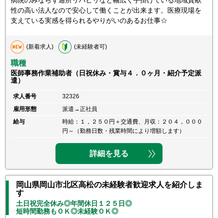
病院のみならず通所リハビリなど幅広く手掛けている地域貢献
性の高い法人なので安心して働くことが出来ます。医療現場を
支えている実感を得られるやりがいのあるお仕事☆
(新着求人)
(未経験者可)
職種
医師事務作業補助者（日祝休み・賞与４．０ヶ月・紹介予定派
遣）
求人番号
32326
雇用形態
派遣→正社員
給与
時給：１，２５０円＋交通費、月収：２０４，０００
円～（勤務日数・残業時間により増額します）
詳細を見る
岡山県岡山市北区高松の未経験者歓迎求人を紹介しま
す
土日祝完全休み◎年間休日１２５日◎
短時間勤務もＯＫ◎未経験ＯＫ◎