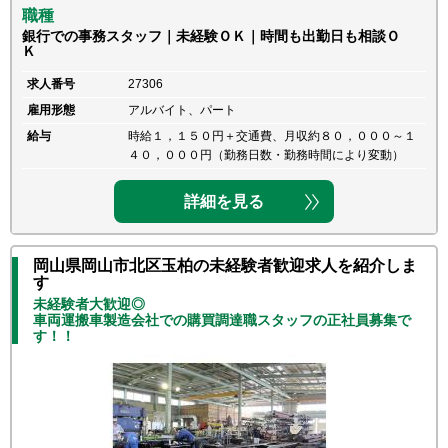
職種
銀行での事務スタッフ｜未経験ＯＫ｜時間も出勤日も相談Ｏ
Ｋ
求人番号
27306
雇用形態
アルバイト、パート
給与
時給１，１５０円＋交通費、月収約８０，０００～１
４０，０００円（勤務日数・勤務時間により変動）
詳細を見る
岡山県岡山市北区玉柏の未経験者歓迎求人を紹介しま
す
未経験者大歓迎◎
車両運搬車製造会社での購買調達職スタッフの正社員募集で
す！！