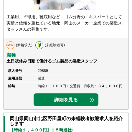
工業用、卓球用、靴底用など…ゴム分野のエキスパートとして
実績と信頼を重ねている地元・岡山のメーカー企業での製造ス
タッフさんの募集です。
(新着求人)
(未経験者可)
職種
土日祝休み日勤で働けるゴム製品の製造スタッフ
求人番号
29889
雇用形態
派遣
給与
時給１，１００円＋交通費、月収約１８４，０００円
詳細を見る
岡山県岡山市北区野田屋町の未経験者歓迎求人を紹介
します
【時給１，４００円】１５時退社♪