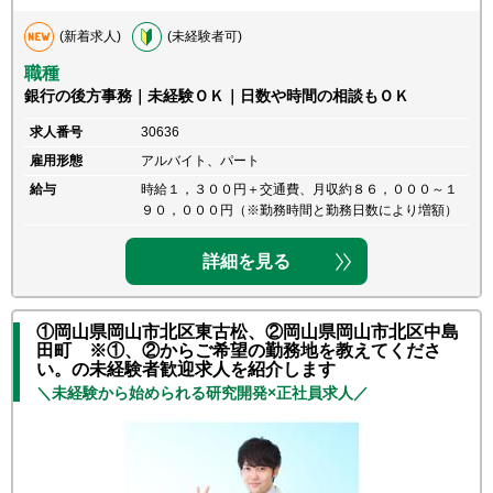
(新着求人)
(未経験者可)
職種
銀行の後方事務｜未経験ＯＫ｜日数や時間の相談もＯＫ
求人番号
30636
雇用形態
アルバイト、パート
給与
時給１，３００円＋交通費、月収約８６，０００～１
９０，０００円（※勤務時間と勤務日数により増額）
詳細を見る
①岡山県岡山市北区東古松、②岡山県岡山市北区中島
田町 ※①、②からご希望の勤務地を教えてくださ
い。の未経験者歓迎求人を紹介します
＼未経験から始められる研究開発×正社員求人／