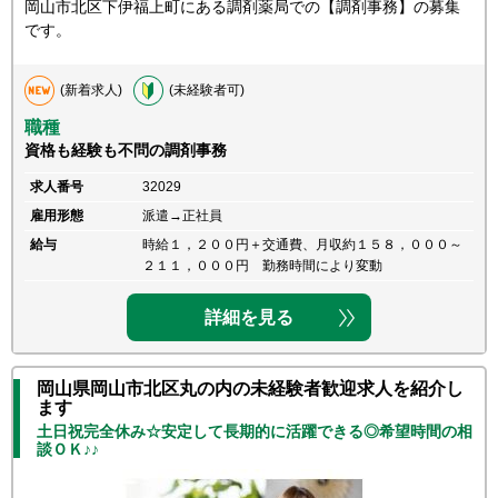
岡山市北区下伊福上町にある調剤薬局での【調剤事務】の募集
です。
(新着求人)
(未経験者可)
職種
資格も経験も不問の調剤事務
求人番号
32029
雇用形態
派遣→正社員
給与
時給１，２００円＋交通費、月収約１５８，０００～
２１１，０００円 勤務時間により変動
詳細を見る
岡山県岡山市北区丸の内の未経験者歓迎求人を紹介し
ます
土日祝完全休み☆安定して長期的に活躍できる◎希望時間の相
談ＯＫ♪♪