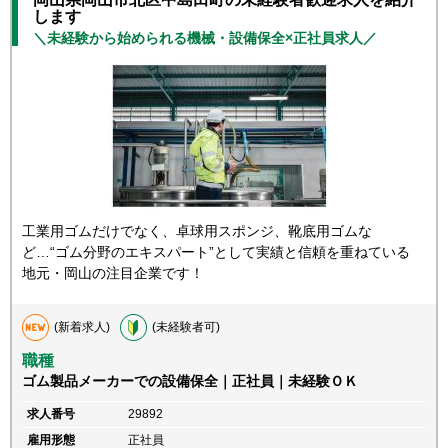
します
＼未経験から始められる機械・設備保全×正社員求人／
工業用ゴムだけでなく、卓球用スポンジ、靴底用ゴムな
ど…“ゴム分野のエキスパート”として実績と信頼を重ねている
地元・岡山の注目企業です！
(新着求人)
(未経験者可)
職種
ゴム製品メーカーでの設備保全｜正社員｜未経験ＯＫ
求人番号
29892
雇用形態
正社員