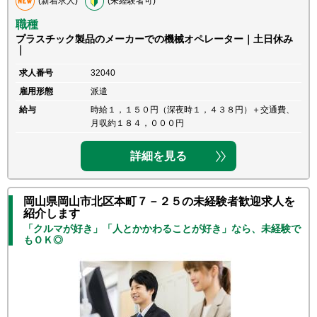
(新着求人)
(未経験者可)
職種
プラスチック製品のメーカーでの機械オペレーター｜土日休み
｜
求人番号
32040
雇用形態
派遣
給与
時給１，１５０円（深夜時１，４３８円）＋交通費、
月収約１８４，０００円
詳細を見る
岡山県岡山市北区本町７－２５の未経験者歓迎求人を
紹介します
「クルマが好き」「人とかかわることが好き」なら、未経験で
もＯＫ◎