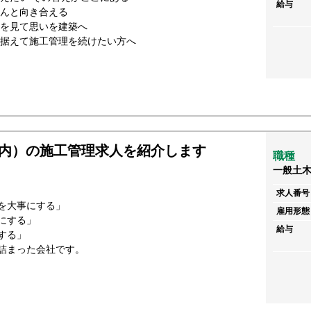
給与
ゃんと向き合える
顔を見て思いを建築へ
を据えて施工管理を続けたい方へ
内）の施工管理求人を紹介します
職種
一般土
求人番号
を大事にする」
雇用形態
にする」
給与
する」
詰まった会社です。