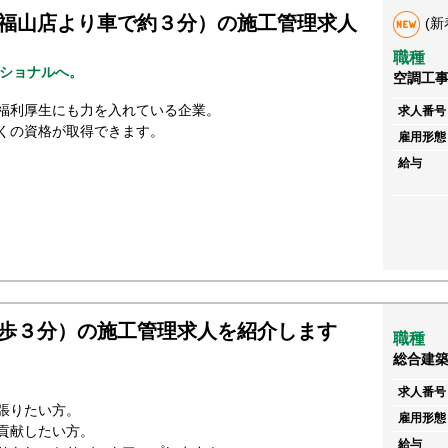
福山店より車で約３分）の施工管理求人
(新
職種
ショナルへ。
空調工
福利厚生にも力を入れている企業。
求人番号
くの資格が取得できます。
雇用形態
給与
歩３分）の施工管理求人を紹介します
職種
総合建
求人番号
張りたい方。
雇用形態
貢献したい方。
給与