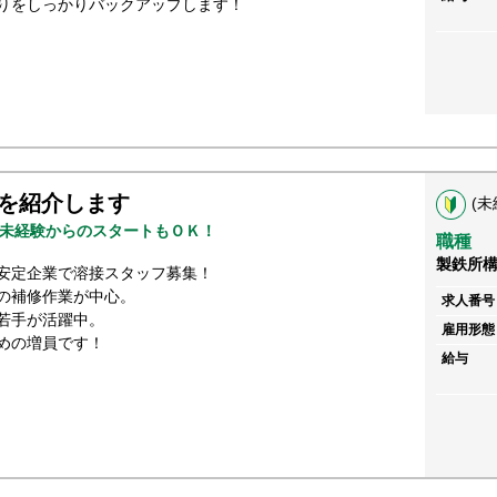
りをしっかりバックアップします！
を紹介します
(未
未経験からのスタートもＯＫ！
職種
製鉄所
安定企業で溶接スタッフ募集！
の補修作業が中心。
求人番号
若手が活躍中。
雇用形態
めの増員です！
給与