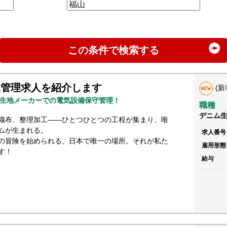
この条件で検索する
工管理求人を紹介します
(新
生地メーカーでの電気設備保守管理！
職種
デニム
織布、整理加工――ひとつひとつの工程が集まり、唯
ムが生まれる。
求人番号
の冒険を始められる、日本で唯一の場所。それが私た
雇用形態
す！
給与