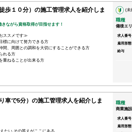
徒歩１０分）の施工管理求人を紹介しま
(未
職種
働きながら資格取得が目指せます！
備後エ
おススメです≫
求人番号
目標に向けて努力できる方
雇用形態
仲間、周囲との調和を大切にすることができる方
給与
られる方
を重ねることが出来る方
り車で5分）の施工管理求人を紹介しま
職種
商業施
求人番号
雇用形態
変えたい その答えがここにある