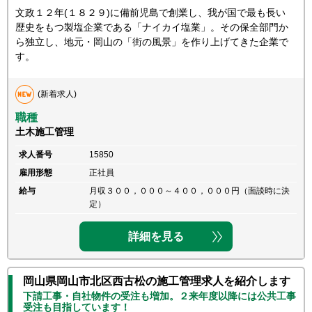
文政１２年(１８２９)に備前児島で創業し、我が国で最も長い
歴史をもつ製塩企業である「ナイカイ塩業」。その保全部門か
ら独立し、地元・岡山の「街の風景」を作り上げてきた企業で
す。
(新着求人)
職種
土木施工管理
求人番号
15850
雇用形態
正社員
給与
月収３００，０００～４００，０００円（面談時に決
定）
詳細を見る
岡山県岡山市北区西古松の施工管理求人を紹介します
下請工事・自社物件の受注も増加。２来年度以降には公共工事
受注も目指しています！