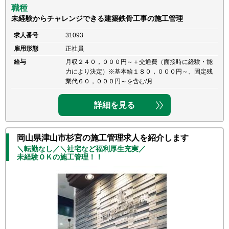
職種
未経験からチャレンジできる建築鉄骨工事の施工管理
求人番号
31093
雇用形態
正社員
給与
月収２４０，０００円～＋交通費（面接時に経験・能
力により決定）※基本給１８０，０００円～、固定残
業代６０，０００円～を含む/月
詳細を見る
岡山県津山市杉宮の施工管理求人を紹介します
＼転勤なし／＼社宅など福利厚生充実／
未経験ＯＫの施工管理！！