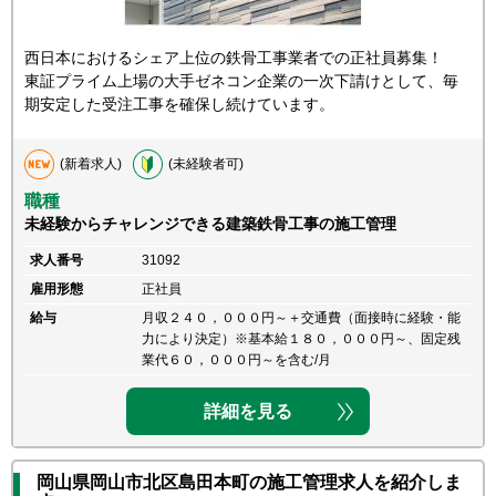
西日本におけるシェア上位の鉄骨工事業者での正社員募集！
東証プライム上場の大手ゼネコン企業の一次下請けとして、毎
期安定した受注工事を確保し続けています。
(新着求人)
(未経験者可)
職種
未経験からチャレンジできる建築鉄骨工事の施工管理
求人番号
31092
雇用形態
正社員
給与
月収２４０，０００円～＋交通費（面接時に経験・能
力により決定）※基本給１８０，０００円～、固定残
業代６０，０００円～を含む/月
詳細を見る
岡山県岡山市北区島田本町の施工管理求人を紹介しま