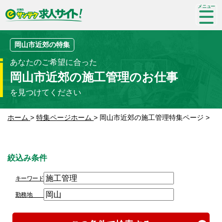
SP-
me
nu
岡山市近郊の特集
あなたのご希望に合った
岡山市近郊の施工管理のお仕事
を見つけてください
ホーム
>
特集ページホーム
>
岡山市近郊の施工管理特集ページ
>
絞込み条件
キーワード
勤務地