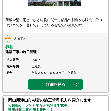
屋根や壁、雨どいなど建物に関わる部品の製造から販売、取り
付けまでを一貫して行っている会社での募集です。
(新着求人)
職種
建築工事の施工管理
求人番号
30616
雇用形態
正社員
給与
年収３００～５００万円＋交通費
詳細を見る
岡山県津山市杉宮の施工管理求人を紹介します
＼転勤なし／＼社宅など福利厚生充実／
建築鉄骨工事の施工管理！！