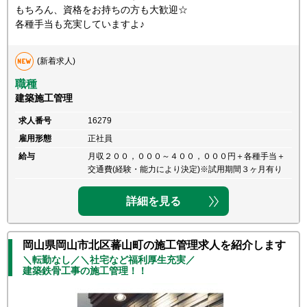
もちろん、資格をお持ちの方も大歓迎☆
各種手当も充実していますよ♪
(新着求人)
職種
建築施工管理
求人番号
16279
雇用形態
正社員
給与
月収２００，０００～４００，０００円＋各種手当＋
交通費(経験・能力により決定)※試用期間３ヶ月有り
詳細を見る
岡山県岡山市北区蕃山町の施工管理求人を紹介します
＼転勤なし／＼社宅など福利厚生充実／
建築鉄骨工事の施工管理！！