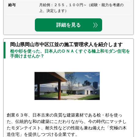
給与
月給例：２５５，１００円～（経験・能力を考慮の
上、決定します）
詳細を見る
岡山県岡山市中区江並の施工管理求人を紹介します
桧や杉を使った、日本人のＤＮＡくすぐる極上和モダン住宅を
手掛けませんか？
創業６３年、日本古来の良質な建築素材である桧・杉を使っ
た、伝統的な和の建築にこだわりながら、今の時代にマッチし
たモダンテイスト、耐久性などの性能も兼ね備えた「究極の木
造住宅」を提供しつづける企業です。