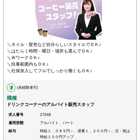
＼ネイル・髪色など自分らしいスタイルでＯＫ♪
＼はたらく時間・曜日・場所も選んでＯＫ♪
＼ＷワークＯＫ♪
＼扶養範囲内もＯＫ♪
＼社保加入してフルでしっかり働くもＯＫ♪
(未経験者可)
職種
ドリンクコーナーのアルバイト販売スタッフ
求人番号
27648
雇用形態
アルバイト、パート
給与
時給１，０８５円～、遅番１，２００円～、日・祝は
時給１００円アップ