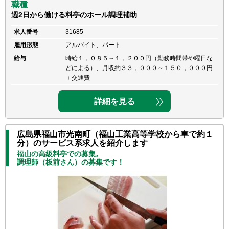
職種
週2日から働ける料亭のホール調理補助
求人番号
31685
雇用形態
アルバイト、パート
給与
時給１，０８５～１，２００円（勤務時間帯や曜日な
どによる）、月収約３３，０００～１５０，０００円
＋交通費
詳細を見る
広島県福山市光南町（福山工業高等学校から車で約１
分）のサービス系求人を紹介します
福山の高級料亭での募集。
調理師（板前さん）の募集です！