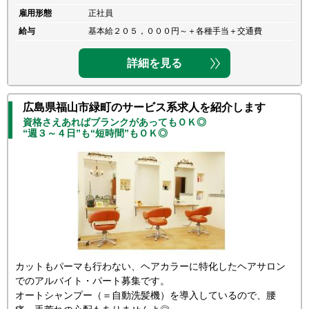
雇用形態
正社員
給与
基本給２０５，０００円～＋各種手当＋交通費
詳細を見る
広島県福山市緑町のサービス系求人を紹介します
資格さえあればブランクがあってもＯＫ◎
“週３～４日”も“短時間”もＯＫ◎
カットもパーマも行わない、ヘアカラーに特化したヘアサロン
でのアルバイト・パート募集です。
オートシャンプー（＝自動洗髪機）を導入しているので、腰