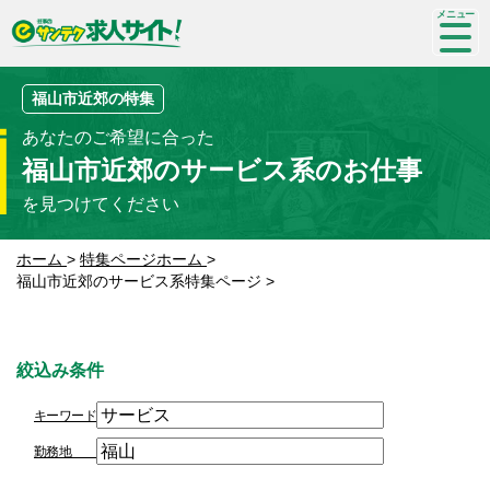
SP-
me
nu
福山市近郊の特集
あなたのご希望に合った
福山市近郊のサービス系のお仕事
を見つけてください
ホーム
>
特集ページホーム
>
福山市近郊のサービス系特集ページ
>
絞込み条件
キーワード
勤務地