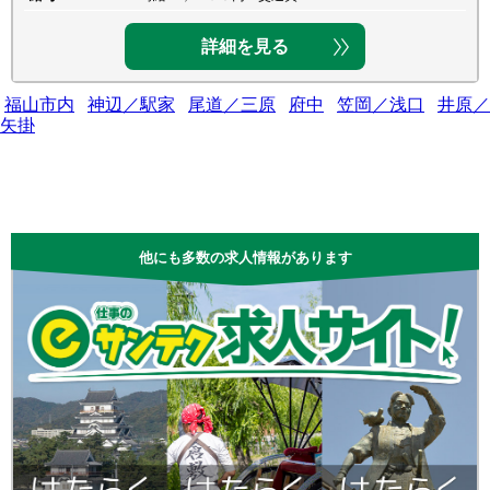
詳細を見る
福山市内
神辺／駅家
尾道／三原
府中
笠岡／浅口
井原／
矢掛
他にも多数の求人情報があります