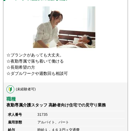
☆ブランクがあっても大丈夫。
☆夜勤専属で落ち着いて働ける
☆長期希望の方
☆ダブルワークや週数回も相談可
(未経験者可)
職種
夜勤専属介護スタッフ 高齢者向け住宅での見守り業務
求人番号
31735
雇用形態
アルバイト、パート
給与
時給１，４６３円＋交通費