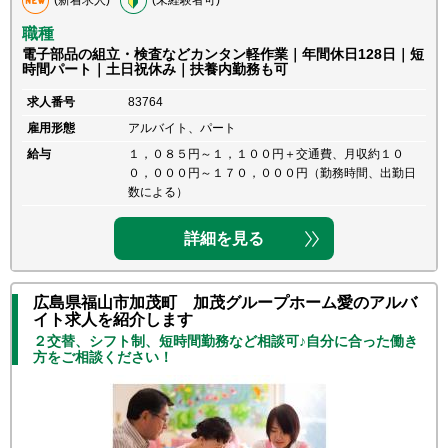
職種
電子部品の組立・検査などカンタン軽作業｜年間休日128日｜短
時間パート｜土日祝休み｜扶養内勤務も可
求人番号
83764
雇用形態
アルバイト、パート
給与
１，０８５円～１，１００円＋交通費、月収約１０
０，０００円～１７０，０００円（勤務時間、出勤日
数による）
詳細を見る
広島県福山市加茂町 加茂グループホーム愛のアルバ
イト求人を紹介します
２交替、シフト制、短時間勤務など相談可♪自分に合った働き
方をご相談ください！