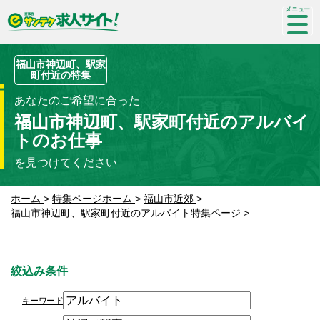
SP-
me
nu
福山市神辺町、駅家
町付近の特集
あなたのご希望に合った
福山市神辺町、駅家町付近のアルバイ
トのお仕事
を見つけてください
ホーム
>
特集ページホーム
>
福山市近郊
>
福山市神辺町、駅家町付近のアルバイト特集ページ
>
絞込み条件
キーワード