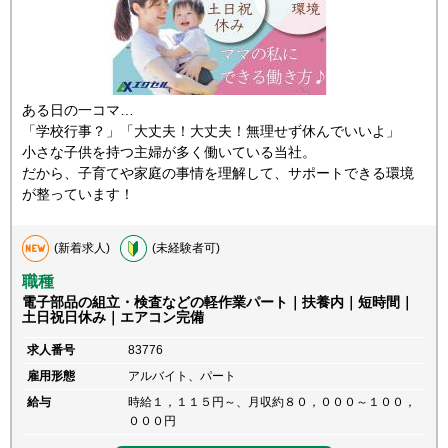
ある日の一コマ…
「学校行事？」「大丈夫！大丈夫！無理せず休んでいいよ」
小さな子供を持つ主婦が多く働いている当社。
だから、子育てや家庭の事情を理解して、サポートできる環境
が整っています！
(新着求人)
(未経験者可)
職種
電子部品の組立・検査などの軽作業パート｜扶養内｜短時間｜
土日祝日休み｜エアコン完備
求人番号
83776
雇用形態
アルバイト、パート
給与
時給１，１１５円～、月収約８０，０００～１００，
０００円