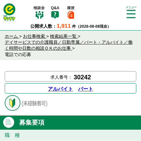
Tog
gle
1,911
公開求人数：
件（2026-08-08現在）
nav
igat
ホーム
>
お仕事検索
>
検索結果一覧
>
ion
デイサービスでの介護職員／日勤専属／パート・アルバイト／働
く時間や日数の相談ＯＫのお仕事
>
電話での応募
30242
求人番号：
アルバイト
パート
募集要項
職 種