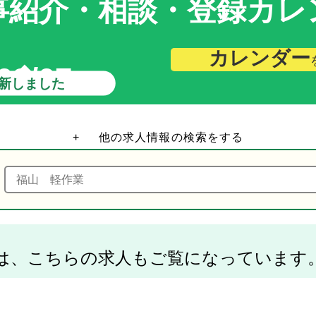
事紹介・相談・登録
カレ
カレンダー
08/07
(金)
新しました
+
他の求人情報の検索をする
は、こちらの求人もご覧になっています