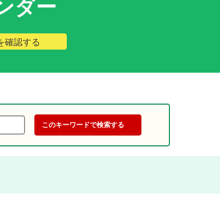
ンダー
を確認する
。