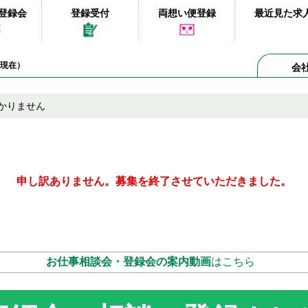
登録会
登録受付
両想い便登録
最近見た求
08現在）
会社概
かりません
申し訳ありません。募集を終了させていただきました。
お仕事相談会・登録会の
案内動画
はこちら