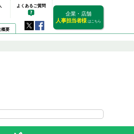
人
よくあるご質問
企業・店舗
人事担当者様
はこちら
要