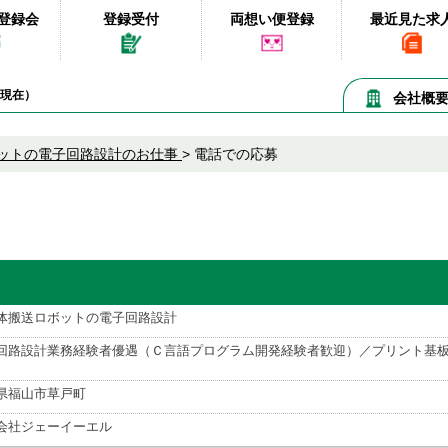
登録会
登録受付
両想い便登録
最近見た求
08現在）
会社概
ットの電子回路設計のお仕事
>
電話での応募
体搬送ロボットの電子回路設計
回路設計業務経験者優遇（Ｃ言語プログラム開発経験者歓迎）／プリント基板
県福山市草戸町
会社ジェーイーエル