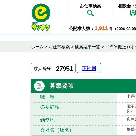
お仕事検索
相談会・
1,911
公開求人数：
件（2026-08-
ホーム
>
お仕事検索
>
検索結果一覧
>
半導体搬送ロボ
27951
正社員
求人番号：
募集要項
半導
職 種
電子
必要経験
迎)
広島
勤務地
株式
会社名（店名）