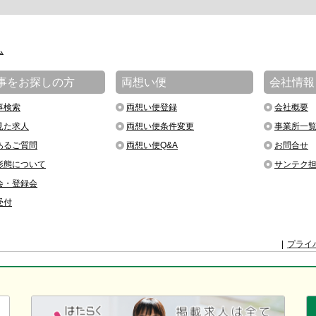
ム
事をお探しの方
両想い便
会社情報
事検索
両想い便登録
会社概要
見た求人
両想い便条件変更
事業所一
あるご質問
両想い便Q&A
お問合せ
形態について
サンテク
会・登録会
受付
プライ