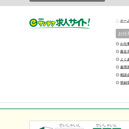
ホー
お仕
お仕
最近
よく
雇用
相談
登録