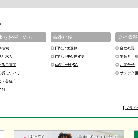
ム
事をお探しの方
両想い便
会社情報
事検索
両想い便登録
会社概要
見た求人
両想い便条件変更
事業所一
あるご質問
両想い便Q&A
お問合せ
形態について
サンテク
会・登録会
受付
プライ