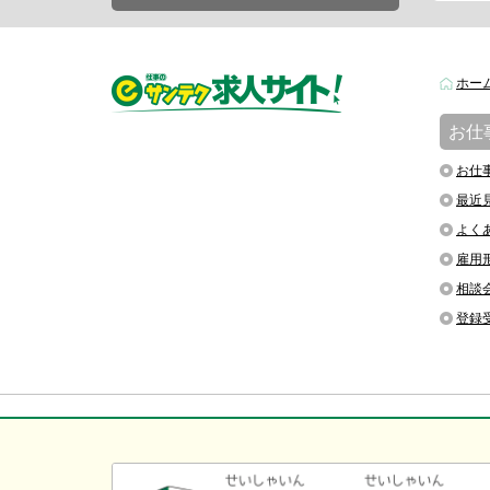
ホー
お仕
お仕
最近
よく
雇用
相談
登録