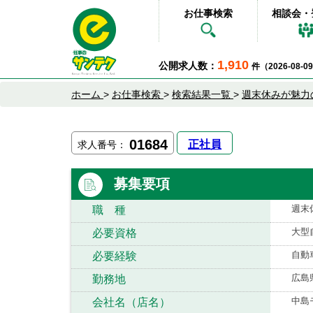
お仕事検索
相談会・
1,910
公開求人数：
件（2026-08-
ホーム
>
お仕事検索
>
検索結果一覧
>
週末休みが魅力
01684
正社員
求人番号：
募集要項
週末
職 種
大型
必要資格
自動
必要経験
広島
勤務地
中島
会社名（店名）