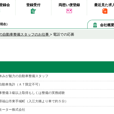
登録会
登録受付
両想い便登録
最近見た求
09現在）
会社概
の自動車整備スタッフのお仕事
>
電話での応募
休みが魅力の自動車整備スタッフ
自動車免許（ＡＴ限定不可）
車整備３級以上取得もしくは整備の実務経験
県福山市東手城町（入江大橋より車で約５分）
モーター株式会社