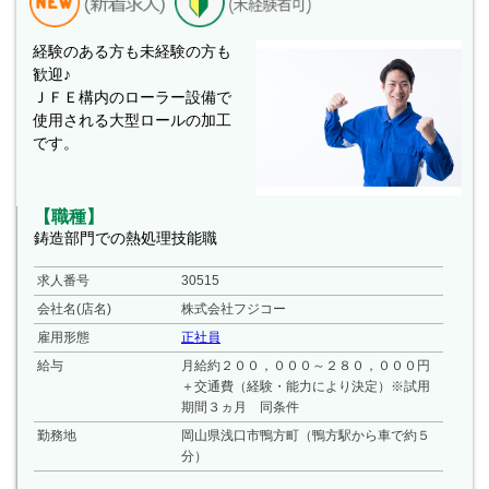
経験のある方も未経験の方も
歓迎♪
ＪＦＥ構内のローラー設備で
使用される大型ロールの加工
です。
【職種】
鋳造部門での熱処理技能職
求人番号
30515
会社名(店名)
株式会社フジコー
雇用形態
正社員
給与
月給約２００，０００～２８０，０００円
＋交通費（経験・能力により決定）※試用
期間３ヵ月 同条件
勤務地
岡山県浅口市鴨方町（鴨方駅から車で約５
分）