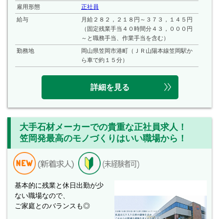
雇用形態
正社員
給与
月給２８２，２１８円～３７３，１４５円
（固定残業手当４０時間分４３，０００円
～と職務手当、作業手当を含む）
勤務地
岡山県笠岡市港町（ＪＲ山陽本線笠岡駅か
ら車で約１５分）
詳細を見る
大手石材メーカーでの貴重な正社員求人！
笠岡発最高のモノづくりはいい職場から！
基本的に残業と休日出勤が少
ない職場なので、
ご家庭とのバランスも◎