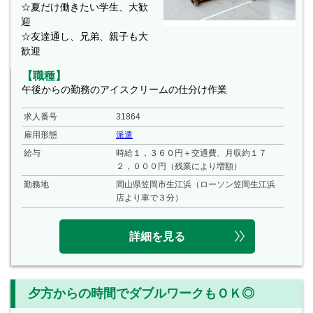
☆夏だけ働きたい学生、大歓
迎
☆友達通し、兄弟、親子も大
歓迎
【職種】
午後からの勤務のアイスクリームの仕分け作業
求人番号
31864
雇用形態
派遣
給与
時給１，３６０円＋交通費、月収約１７
２，０００円（残業により増額）
勤務地
岡山県笠岡市生江浜（ローソン笠岡生江浜
店より車で３分）
詳細を見る
夕方からの時間でダブルワークもＯＫ◎