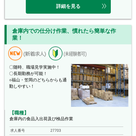
詳細を見る
倉庫内での仕分け作業、慣れたら簡単な作
業！
〇随時、職場見学実施中！
〇長期勤務が可能！
○福山・笠岡のどちらからも通
勤しやすい！
【職種】
倉庫内の食品入出荷及び検品作業
求人番号
27703