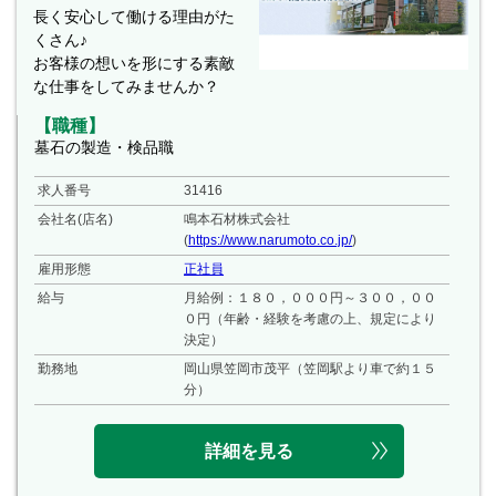
長く安心して働ける理由がた
くさん♪
お客様の想いを形にする素敵
な仕事をしてみませんか？
【職種】
墓石の製造・検品職
求人番号
31416
会社名(店名)
鳴本石材株式会社
(
https://www.narumoto.co.jp/
)
雇用形態
正社員
給与
月給例：１８０，０００円～３００，００
０円（年齢・経験を考慮の上、規定により
決定）
勤務地
岡山県笠岡市茂平（笠岡駅より車で約１５
分）
詳細を見る