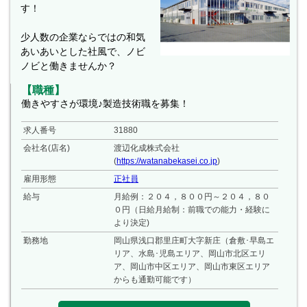
す！
少人数の企業ならではの和気
あいあいとした社風で、ノビ
ノビと働きませんか？
【職種】
働きやすさが環境♪製造技術職を募集！
求人番号
31880
会社名(店名)
渡辺化成株式会社
(
https://watanabekasei.co.jp
)
雇用形態
正社員
給与
月給例：２０４，８００円～２０４，８０
０円（日給月給制：前職での能力・経験に
より決定)
勤務地
岡山県浅口郡里庄町大字新庄（倉敷･早島エ
リア、水島･児島エリア、岡山市北区エリ
ア、岡山市中区エリア、岡山市東区エリア
からも通勤可能です）