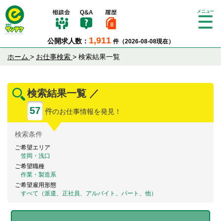
Tog
gle
1,911
公開求人数：
件（2026-08-08現在）
nav
igat
ホーム
>
お仕事検索
>
検索結果一覧
ion
検索結果一覧 ／
57
件
のお仕事情報を発見！
検索
条件
ご希望エリア
笠岡・浅口
ご希望職種
作業・製造系
ご希望雇用形態
すべて（派遣、正社員、アルバイト、パート、他）