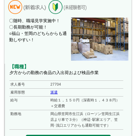
〇随時、職場見学実施中！
〇長期勤務が可能！
○福山・笠岡のどちらからも通
勤しやすい！
【職種】
夕方からの勤務の食品の入出荷および検品作業
求人番号
27704
雇用形態
派遣
給与
時給１，１５０円（深夜時１，４３８円）
＋交通費
勤務地
岡山県笠岡市生江浜（ローソン笠岡生江浜
店より車で３分）（神辺･駅家エリア、笠
岡･浅口エリアからも通勤可能です）