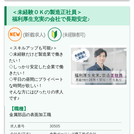
＜未経験ＯＫの製造正社員＞
福利厚生充実の会社で長期安定♪
＜スキルアップも可能♪＞
◇未経験だけど製造業で働き
たい！
◇しっかり安定した企業で働
きたい！
◇平日の昼間にプライベート
な時間が欲しい！
そんな方にはぴったりの求人
です♪
【職種】
金属部品の表面加工職
求人番号
30505
会社名(店名)
倉敷ボーリング機工株式会社