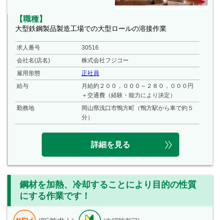
【職種】
大型鉄鋼製品製造工場での大型ロールの溶接作業
求人番号
30516
会社名(店名)
株式会社フジコー
雇用形態
正社員
給与
月給約２００，０００～２８０，０００円
＋交通費（経験・能力により決定）
勤務地
岡山県浅口市鴨方町（鴨方駅から車で約５
分）
詳細を見る
鋼材を加熱、冷却することにより目的の性質
にする作業です！