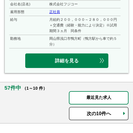
会社名(店名)
株式会社フジコー
雇用形態
正社員
給与
月給約２００，０００～２８０，０００円
＋交通費（経験・能力により決定）※試用
期間３ヵ月 同条件
勤務地
岡山県浅口市鴨方町（鴨方駅から車で約５
分）
詳細を見る
57件中
（1～10 件）
最近見た求人
次の10件へ