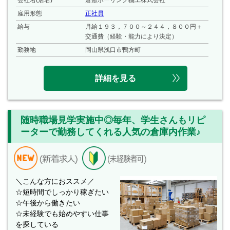
雇用形態
正社員
給与
月給１９３，７００～２４４，８００円＋
交通費（経験・能力により決定）
勤務地
岡山県浅口市鴨方町
詳細を見る
随時職場見学実施中◎毎年、学生さんもリピ
ーターで勤務してくれる人気の倉庫内作業♪
＼こんな方におススメ／
☆短時間でしっかり稼ぎたい
☆午後から働きたい
☆未経験でも始めやすい仕事
を探している