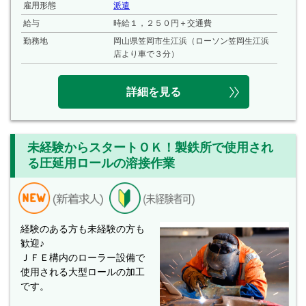
雇用形態
派遣
給与
時給１，２５０円＋交通費
勤務地
岡山県笠岡市生江浜（ローソン笠岡生江浜
店より車で３分）
詳細を見る
未経験からスタートＯＫ！製鉄所で使用され
る圧延用ロールの溶接作業
経験のある方も未経験の方も
歓迎♪
ＪＦＥ構内のローラー設備で
使用される大型ロールの加工
です。