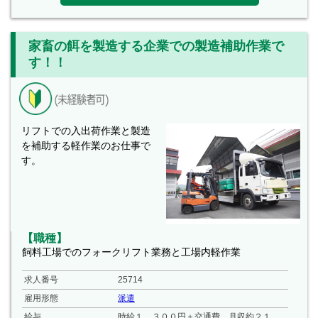
家畜の餌を製造する企業での製造補助作業で
す！！
リフトでの入出荷作業と製造
を補助する軽作業のお仕事で
す。
【職種】
飼料工場でのフォークリフト業務と工場内軽作業
求人番号
25714
雇用形態
派遣
給与
時給１，３００円＋交通費、月収約２１