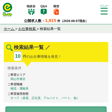
Tog
gle
1,915
公開求人数：
件（2026-08-07現在）
nav
igat
ホーム
>
お仕事検索
>
検索結果一覧
ion
検索結果一覧 ／
10
件
のお仕事情報を発見！
検索
条件
ご希望エリア
岡山市東区
ご希望職種
物流・運輸系
ご希望雇用形態
すべて（派遣、正社員、アルバイト、パート、他）