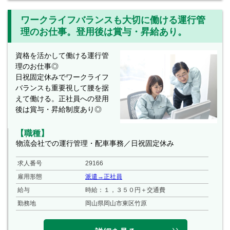
ワークライフバランスも大切に働ける運行管
理のお仕事。登用後は賞与・昇給あり。
資格を活かして働ける運行管
理のお仕事◎
日祝固定休みでワークライフ
バランスも重要視して腰を据
えて働ける。正社員への登用
後は賞与・昇給制度あり◎
【職種】
物流会社での運行管理・配車事務／日祝固定休み
求人番号
29166
雇用形態
派遣→正社員
給与
時給：１，３５０円＋交通費
勤務地
岡山県岡山市東区竹原