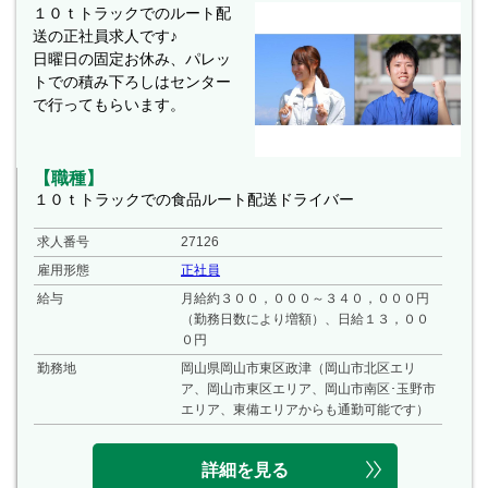
１０ｔトラックでのルート配
送の正社員求人です♪
日曜日の固定お休み、パレッ
トでの積み下ろしはセンター
で行ってもらいます。
【職種】
１０ｔトラックでの食品ルート配送ドライバー
求人番号
27126
雇用形態
正社員
給与
月給約３００，０００～３４０，０００円
（勤務日数により増額）、日給１３，００
０円
勤務地
岡山県岡山市東区政津（岡山市北区エリ
ア、岡山市東区エリア、岡山市南区･玉野市
エリア、東備エリアからも通勤可能です）
詳細を見る