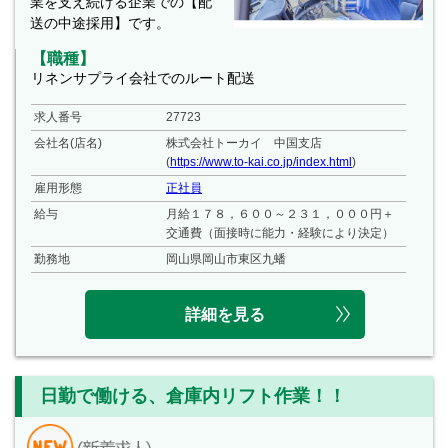
業を支え続ける企業での【配
送の中途採用】です。
【職種】
リネンサプライ会社でのルート配送
求人番号
27723
会社名(店名)
株式会社トーカイ 中国支店
(
https://www.to-kai.co.jp/index.html
)
雇用形態
正社員
給与
月給１７８，６００～２３１，０００円＋
交通費（面接時に能力・経験により決定）
勤務地
岡山県岡山市東区九蟠
詳細を見る
日勤で働ける、倉庫内リフト作業！！