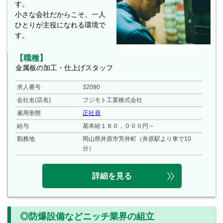
す。
小さな会社だからこそ、一人
ひとりが主役になれる環境で
す。
【職種】
金属板の加工・仕上げスタッフ
求人番号
32090
会社名(店名)
フジモト工業株式会社
雇用形態
正社員
給与
基本給１８０，０００円～
勤務地
岡山県井原市芳井町（井原駅より車で10
分）
詳細を見る
◎防爆設備などニッチ業界の組立