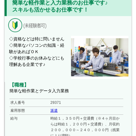
簡単な軽作業と入力業務のお仕事です♪
スキルも活かせるお仕事です！
◇資格などは特に問いません
◇簡単なパソコンの知識・経
験があればＯＫ
◇学校行事のお休みなどにも
理解ある企業です♪
【職種】
簡単な軽作業とデータ入力業務
求人番号
29371
雇用形態
派遣
給与
時給１，３５０円＋交通費（※４ヶ月目か
らは時給１，２００円＋交通費）、月収約
２００，０００～２４０，０００円（残業
により増額）