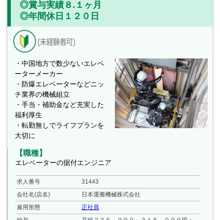
◎賞与実績８.１ヶ月
◎年間休日１２０日
・中国地方で数少ないエレベ
ーターメーカー
・防爆エレベーターなどニッ
チ業界の機械組立
・手当・補助金など充実した
福利厚生
・転勤無しでライフプランを
大切に
【職種】
エレベーターの据付エンジニア
求人番号
31443
会社名(店名)
日本運搬機械株式会社
雇用形態
正社員