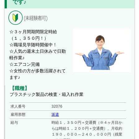
です♪
☆３ヶ月間期間限定時給
（１，３５０円！）
☆職場見学随時開催中！
☆人気の週末土日休みで日勤
軽作業♪
☆エアコン完備
☆女性の方が多数活躍されて
ます♪
【職種】
プラスチック製品の検査・箱入れ作業
求人番号
32076
雇用形態
派遣
給与
時給１，３５０円＋交通費（※４ヶ月目か
らは時給１，２００円＋交通費）、月収約
１９０，０００～２４０，０００円（残業