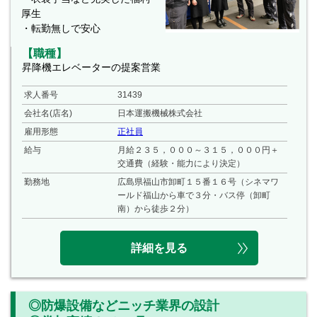
厚生
・転勤無しで安心
【職種】
昇降機エレベーターの提案営業
求人番号
31439
会社名(店名)
日本運搬機械株式会社
雇用形態
正社員
給与
月給２３５，０００～３１５，０００円＋
交通費（経験・能力により決定）
勤務地
広島県福山市卸町１５番１６号（シネマワ
ールド福山から車で３分・バス停（卸町
南）から徒歩２分）
詳細を見る
◎防爆設備などニッチ業界の設計