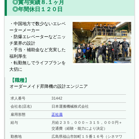
◎賞与実績８.１ヶ月
◎年間休日１２０日
・中国地方で数少ないエレベ
ーターメーカー
・防爆エレベーターなどニッ
チ業界の設計
・手当・補助金など充実した
福利厚生
・転勤無しでライフプランを
大切に
【職種】
オーダーメイド昇降機の設計エンジニア
求人番号
31442
会社名(店名)
日本運搬機械株式会社
雇用形態
正社員
給与
月給２３５，０００～３１５，０００円＋
交通費（経験・能力により決定）
勤務地
広島県福山市卸町１５番１６号（シネマワ