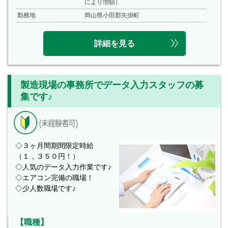
により増額）
勤務地
岡山県小田郡矢掛町
詳細を見る
製造現場の事務所でデータ入力スタッフの募
集です♪
◇３ヶ月間期間限定時給
（１，３５０円！）
◇人気のデータ入力作業です♪
◇エアコン完備の職場！
◇少人数職場です♪
【職種】