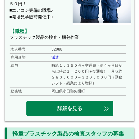
５０円！
■エアコン完備の職場♪
■職場見学随時開催中♪
【職種】
プラスチック製品の検査・梱包作業
求人番号
32088
雇用形態
派遣
給与
時給１，３５０円＋交通費（※４ヶ月目か
らは時給１，２００円＋交通費）、月収約
２８０，０００～３２０，０００円（勤務
シフト・残業により増額）
勤務地
岡山県小田郡矢掛町
詳細を見る
軽量プラスチック製品の検査スタッフの募集