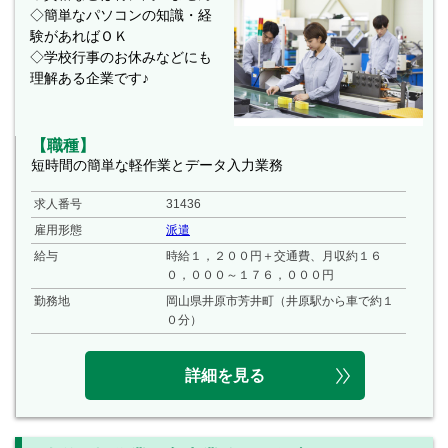
◇簡単なパソコンの知識・経
験があればＯＫ
◇学校行事のお休みなどにも
理解ある企業です♪
【職種】
短時間の簡単な軽作業とデータ入力業務
求人番号
31436
雇用形態
派遣
給与
時給１，２００円＋交通費、月収約１６
０，０００～１７６，０００円
勤務地
岡山県井原市芳井町（井原駅から車で約１
０分）
詳細を見る