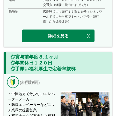
給与
月給２３５，０００～３１５，０００円＋
交通費（経験・能力により決定）
勤務地
広島県福山市卸町１５番１６号（シネマワ
ールド福山から車で３分・バス停（卸町
南）から徒歩２分）
詳細を見る
◎賞与前年度８.１ヶ月
◎年間休日１２０日
◎手厚い福利厚生で定着率抜群
・中国地方で数少ないエレベ
ーターメーカー
・防爆エレベーターなどニッ
チ業界の提案営業
・衣装手当など充実した福利