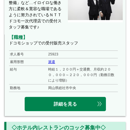
整備」など…イロイロな働き
方に柔軟＆寛容な職場である
ように努力されているＮＴＴ
ドコモ一次代理店での受付ス
タッフ募集です♪
【職種】
ドコモショップでの受付販売スタッフ
求人番号
25923
雇用形態
派遣
給与
時給１，２００円＋交通費、月収約２０
０，０００～２２０，０００円（勤務日数
により増額）
勤務地
岡山県総社市中央
詳細を見る
◇ホテル内レストランのコック募集中◇