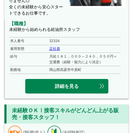
りません◎
全くの未経験から安心スター
トできるお仕事です。
【職種】
未経験から始められる給油所スタッフ
求人番号
32334
雇用形態
正社員
給与
月給１８１，０００～２４０，０５０円＋
交通費（経験・能力により決定）
勤務地
岡山県高梁市中原町
詳細を見る
未経験ＯＫ！接客スキルがどんどん上がる販
売・接客スタッフ！