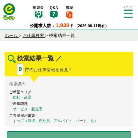
Tog
gle
1,938
公開求人数：
件（2026-08-11現在）
nav
igat
ホーム
>
お仕事検索
>
検索結果一覧
ion
検索結果一覧 ／
9
件
のお仕事情報を発見！
検索
条件
ご希望エリア
総社・高梁
ご希望職種
サービス・販売系
ご希望雇用形態
すべて（派遣、正社員、アルバイト、パート、他）