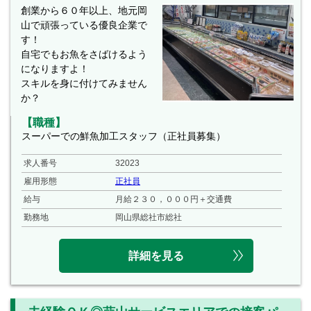
創業から６０年以上、地元岡
山で頑張っている優良企業で
す！
自宅でもお魚をさばけるよう
になりますよ！
スキルを身に付けてみません
か？
【職種】
スーパーでの鮮魚加工スタッフ（正社員募集）
求人番号
32023
雇用形態
正社員
給与
月給２３０，０００円＋交通費
勤務地
岡山県総社市総社
詳細を見る