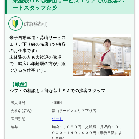
未経験ＯＫ◎蒜山サービスエリアでの接客パ
ートスタッフ☆彡
米子自動車道・蒜山サービス
エリア下り線の売店での接客
のお仕事です♪
未経験の方も大歓迎の職場
で、幅広い年齢層の方が活躍
できるお仕事です。
【職種】
シフトの相談も可能な蒜山ＳＡでの接客スタッフ
求人番号
26666
会社名(店名)
蒜山サービスエリア下り店
雇用形態
パート
給与
時給１，０５０円＋交通費、月収約１０，
０００～１４０，０００円（勤務日数によ
り変動）