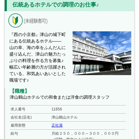
伝統あるホテルでの調理のお仕事♪
『西の小京都』津山の城下町
にある伝統あるホテル――
山の幸、海の幸をふんだんに
盛り込んだ、津山の魅力たっ
ぷりの料理を作る方を募集♪
幅広い年齢層の方が活躍され
ている、和気あいあいとした
職場です♪
【職種】
津山鶴山ホテルでの和食または洋食の調理スタッフ
求人番号
11856
会社名(店名)
津山鶴山ホテル
雇用形態
正社員
給与
月給２５０，０００～３００，０００円