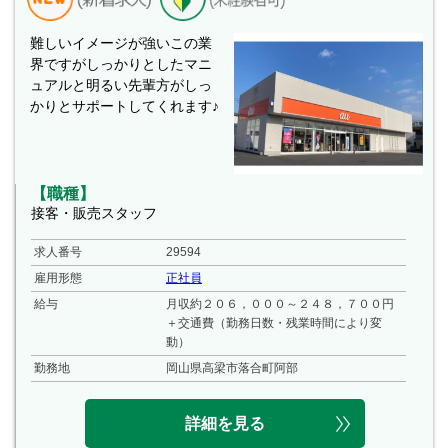
難しいイメージが強いこの業
界ですがしっかりとしたマニ
ュアルと明るい先輩方がしっ
かりとサポートしてくれます♪
【職種】
接客・販売スタッフ
求人番号
29594
雇用形態
正社員
給与
月収約２０６，０００～２４８，７００円
＋交通費（勤務日数・残業時間により変
動）
勤務地
岡山県高梁市落合町阿部
詳細を見る