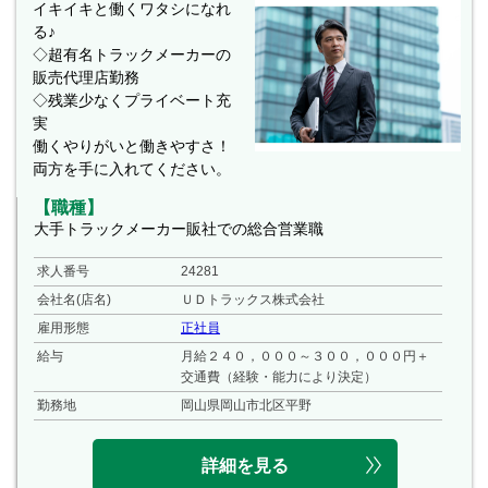
イキイキと働くワタシになれ
る♪
◇超有名トラックメーカーの
販売代理店勤務
◇残業少なくプライベート充
実
働くやりがいと働きやすさ！
両方を手に入れてください。
【職種】
大手トラックメーカー販社での総合営業職
求人番号
24281
会社名(店名)
ＵＤトラックス株式会社
雇用形態
正社員
給与
月給２４０，０００～３００，０００円＋
交通費（経験・能力により決定）
勤務地
岡山県岡山市北区平野
詳細を見る