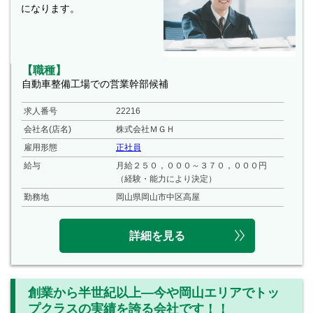
になります。
【職種】
自動車整備工場での営業幹部候補
求人番号
22216
会社名(店名)
株式会社ＭＧＨ
雇用形態
正社員
給与
月給２５０，０００～３７０，０００円
（経験・能力により決定）
勤務地
岡山県岡山市中区高屋
詳細を見る
創業から半世紀以上―今や岡山エリアでトッ
プクラスの実績を誇る会社です！！