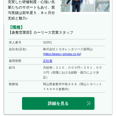
充実した研修制度・心強い先
輩たちのサポートもあり、賞
与実績は前年度５．８ヶ月分
支給と魅力♪
【職種】
【倉敷営業部】カーリース営業スタッフ
求人番号
32051
会社名(店名)
株式会社トヨタレンタリース新岡山
(
https://www.r-sinoka.co.jp/
)
雇用形態
正社員
給与
月給例：２１０，０００円～２５１，００
０円（前職における経験・能力により決
定）
勤務地
岡山県倉敷市中島６６８（岡山トヨペット
ＹＡＨＨＯ倉敷内）
詳細を見る