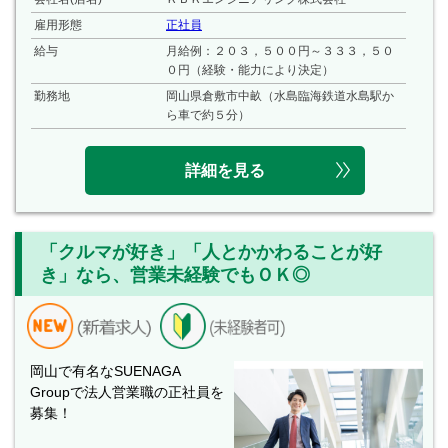
雇用形態
正社員
給与
月給例：２０３，５００円～３３３，５０
０円（経験・能力により決定）
勤務地
岡山県倉敷市中畝（水島臨海鉄道水島駅か
ら車で約５分）
詳細を見る
「クルマが好き」「人とかかわることが好
き」なら、営業未経験でもＯＫ◎
岡山で有名なSUENAGA
Groupで法人営業職の正社員を
募集！