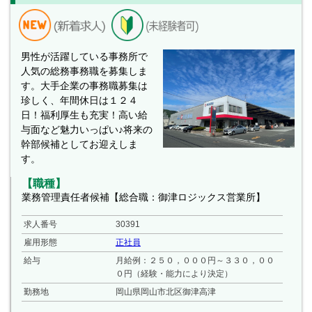
男性が活躍している事務所で
人気の総務事務職を募集しま
す。大手企業の事務職募集は
珍しく、年間休日は１２４
日！福利厚生も充実！高い給
与面など魅力いっぱい♪将来の
幹部候補としてお迎えしま
す。
【職種】
業務管理責任者候補【総合職：御津ロジックス営業所】
求人番号
30391
雇用形態
正社員
給与
月給例：２５０，０００円～３３０，００
０円（経験・能力により決定）
勤務地
岡山県岡山市北区御津高津