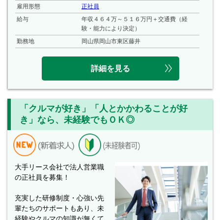
雇用形態
正社員
給与
年収４６４万～５１６万円＋交通費（経
験・能力により決定）
勤務地
岡山県岡山市東区藤井
詳細を見る
「クルマが好き」「人とかかわることが好
き」なら、未経験でもＯＫ◎
大手リース会社で法人営業職
の正社員を募集！
充実した研修制度・心強い先
輩たちのサポートもあり、未
経験やクルマの知識が無くて