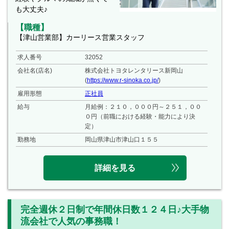
も大丈夫♪
【職種】
【津山営業部】カーリース営業スタッフ
求人番号
32052
会社名(店名)
株式会社トヨタレンタリース新岡山
(
https://www.r-sinoka.co.jp/
)
雇用形態
正社員
給与
月給例：２１０，０００円～２５１，００
０円（前職における経験・能力により決
定）
勤務地
岡山県津山市津山口１５５
詳細を見る
完全週休２日制で年間休日数１２４日♪大手物
流会社で人気の事務職！