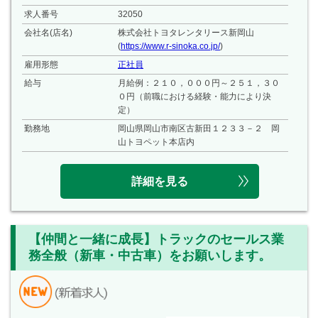
求人番号
32050
会社名(店名)
株式会社トヨタレンタリース新岡山
(
https://www.r-sinoka.co.jp/
)
雇用形態
正社員
給与
月給例：２１０，０００円～２５１，３０
０円（前職における経験・能力により決
定）
勤務地
岡山県岡山市南区古新田１２３３－２ 岡
山トヨペット本店内
詳細を見る
【仲間と一緒に成長】トラックのセールス業
務全般（新車・中古車）をお願いします。