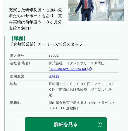
充実した研修制度・心強い先
輩たちのサポートもあり、賞
与実績は前年度５．８ヶ月分
支給と魅力♪
【職種】
【倉敷営業部】カーリース営業スタッフ
求人番号
32051
会社名(店名)
株式会社トヨタレンタリース新岡山
(
https://www.r-sinoka.co.jp/
)
雇用形態
正社員
給与
月給例：２１０，０００円～２５１，００
０円（前職における経験・能力により決
定）
勤務地
岡山県倉敷市中島６６８（岡山トヨペット
ＹＡＨＨＯ倉敷内）
詳細を見る