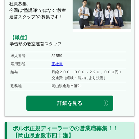
社員募集。
今回は“塾講師”ではなく“教室
運営スタッフ”の募集です！
【職種】
学習塾の教室運営スタッフ
求人番号
31559
雇用形態
正社員
給与
月給２００，０００～２２０，０００円＋
交通費（経験・能力により決定）
勤務地
岡山県倉敷市笹沖
詳細を見る
ボルボ正規ディーラーでの営業職募集！！
【岡山県倉敷市四十瀬】