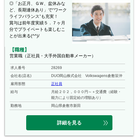
◎「お正月、ＧＷ、盆休みな
ど、長期連休あり」で“ワーク
ライフバランス”も充実！
賞与は前年度実績５．７ヶ月
分でプライベートも楽しむこ
とが出来る(^^)/
【職種】
営業職（正社員・大手外国自動車メーカー）
求人番号
28269
会社名(店名)
DUO岡山株式会社 Volkswagens倉敷笹沖
雇用形態
正社員
給与
月給２０２，０００円～＋交通費（経験・
能力により固定給の増額あり）
勤務地
岡山県倉敷市新田
詳細を見る