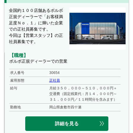
全国約１００店舗あるボルボ
正規ディーラーで「お客様満
足度Ｎｏ．１」に輝いた企業
での正社員募集です。
今回は【営業スタッフ】の正
社員募集です。
【職種】
ボルボ正規ディーラーでの営業
求人番号
30654
雇用形態
正社員
給与
月給３５０，０００～５１０，０００円＋
交通費（固定残業代：月１４，０００円～
３１，０００円／１１時間分を含みます）
勤務地
岡山県倉敷市四十瀬
詳細を見る