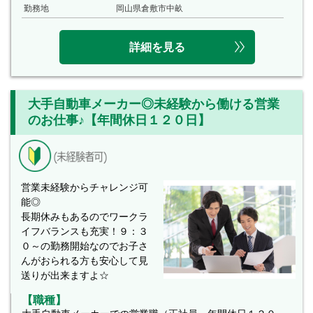
勤務地
岡山県倉敷市中畝
詳細を見る
大手自動車メーカー◎未経験から働ける営業
のお仕事♪【年間休日１２０日】
営業未経験からチャレンジ可
能◎
長期休みもあるのでワークラ
イフバランスも充実！９：３
０～の勤務開始なのでお子さ
んがおられる方も安心して見
送りが出来ますよ☆
【職種】