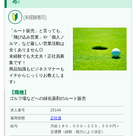
布♪
「ルート販売」と言っても、
「飛び込み営業」や「個人ノ
ルマ」など厳しい営業活動は
全くありません◎
未経験でも大丈夫！正社員募
集です！
商品知識もビジネスマナーも
イチからじっくりお教えしま
す♪
【職種】
ゴルフ場などへの緑化薬剤のルート販売
求人番号
25144
雇用形態
正社員
給与
月給１８０，５００～２２５，５００円＋
交通費（経験・能力により決定）