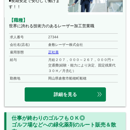
●長期安定で安心して働けま
す！！
【職種】
世界に誇れる技術力のあるレーザー加工営業職
求人番号
27344
会社名(店名)
倉敷レーザー株式会社
雇用形態
正社員
給与
月給２０７，０００～２６７，０００円＋
交通費(経験・能力により決定、固定残業代
３０Ｈ／月含む）
勤務地
岡山県倉敷市船穂町船穂
詳細を見る
仕事が終わりのゴルフもＯＫ◎
ゴルフ場などへの緑化薬剤のルート販売＆散