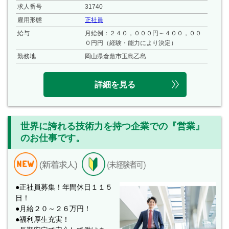
求人番号
31740
雇用形態
正社員
給与
月給例：２４０，０００円～４００，００
０円円（経験・能力により決定）
勤務地
岡山県倉敷市玉島乙島
詳細を見る
世界に誇れる技術力を持つ企業での『営業』
のお仕事です。
●正社員募集！年間休日１１５
日！
●月給２０～２６万円！
●福利厚生充実！