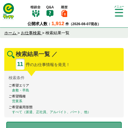
Tog
gle
1,912
公開求人数：
件（2026-08-07現在）
nav
igat
ホーム
>
お仕事検索
>
検索結果一覧
ion
検索結果一覧 ／
11
件
のお仕事情報を発見！
検索
条件
ご希望エリア
倉敷・早島
ご希望職種
営業系
ご希望雇用形態
すべて（派遣、正社員、アルバイト、パート、他）