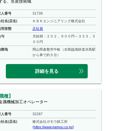
する、生産技術職
求人番号
31739
会社名(店名)
ＫＢＫエンジニアリング株式会社
雇用形態
正社員
給与
月給例：２０２，９００円～３３３，５
００円
勤務地
岡山県倉敷市中畝（水島臨海鉄道水島駅
から車で約５分）
詳細を見る
職種】
金属機械加工オペレーター
求人番号
32287
会社名(店名)
株式会社ガモウ鉄工所
(
https://www.gamou.co.jp/
)