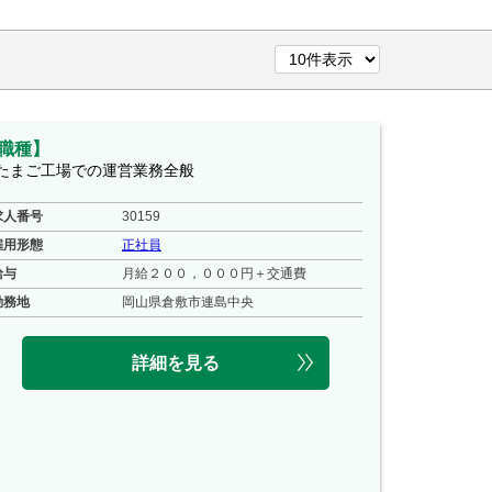
職種】
たまご工場での運営業務全般
求人番号
30159
雇用形態
正社員
給与
月給２００，０００円＋交通費
勤務地
岡山県倉敷市連島中央
詳細を見る