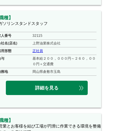
職種】
ガソリンスタンドスタッフ
求人番号
32115
会社名(店名)
上野油業株式会社
雇用形態
正社員
給与
基本給２００，０００円～２６０，００
０円＋交通費
勤務地
岡山県倉敷市玉島
詳細を見る
職種】
営業とお客様を結び工場が円滑に作業できる環境を整備