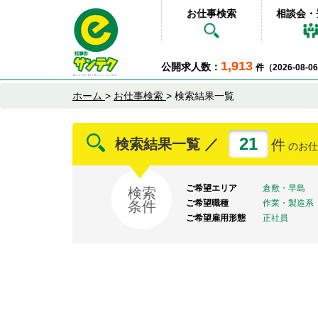
お仕事検索
相談会・
1,913
公開求人数：
件（2026-08-
ホーム
>
お仕事検索
>
検索結果一覧
21
検索結果一覧 ／
件
のお仕
ご希望エリア
倉敷・早島
検索
ご希望職種
作業・製造系
条件
ご希望雇用形態
正社員