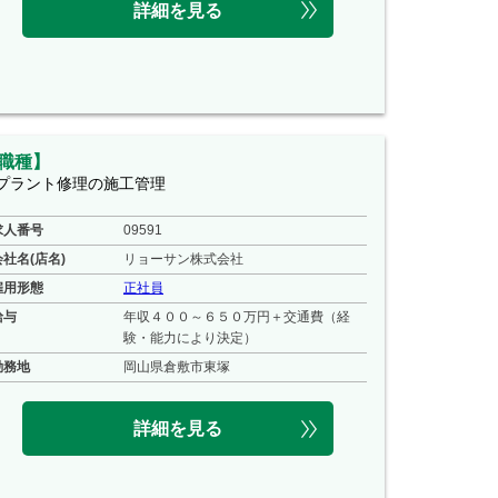
詳細を見る
職種】
プラント修理の施工管理
求人番号
09591
会社名(店名)
リョーサン株式会社
雇用形態
正社員
給与
年収４００～６５０万円＋交通費（経
験・能力により決定）
勤務地
岡山県倉敷市東塚
詳細を見る