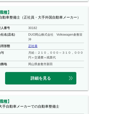
職種】
自動車整備士（正社員・大手外国自動車メーカー）
求人番号
30182
会社名(店名)
DUO岡山株式会社 Volkswagen倉敷笹
沖
雇用形態
正社員
給与
月給：２１０，０００～３１０，０００
円＋交通費＋残業代
勤務地
岡山県倉敷市新田
詳細を見る
職種】
大手自動車メーカーでの自動車整備士