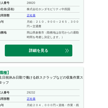
求人番号
28820
会社名(店名)
株式会社ホンダモビリティ中四国
雇用形態
正社員
給与
月給：２１０，９００～２６５，３００
円＋交通費
勤務地
岡山県倉敷市（勤務地は自宅からの通勤
時間を考慮し決定します。）
詳細を見る
職種】
土日祝休み日勤で働ける鉄スクラップなどの収集作業ス
タッフ
求人番号
29232
雇用形態
正社員
給与
月給２０４，０００円＋資格・作業・残