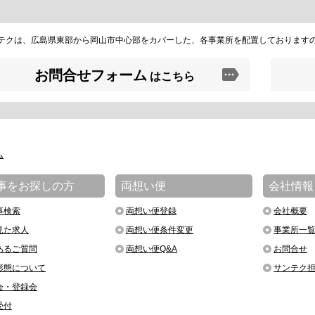
テクは、広島県東部から岡山市中心部をカバーした、各事業所を配置しております
お問合せフォーム
はこちら
ム
事をお探しの方
両想い便
会社情報
事検索
両想い便登録
会社概要
見た求人
両想い便条件変更
事業所一
あるご質問
両想い便Q&A
お問合せ
形態について
サンテク
会・登録会
受付