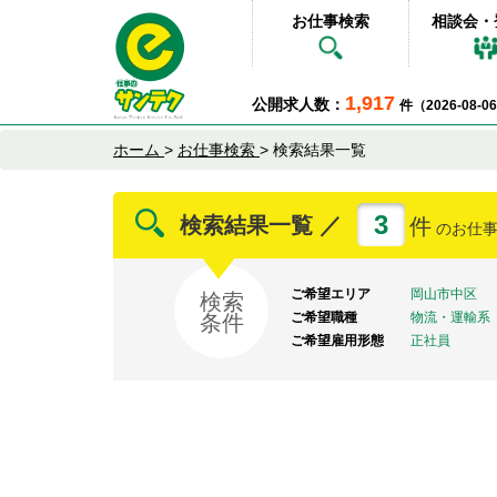
お仕事検索
相談会・
1,917
公開求人数：
件（2026-08-
ホーム
>
お仕事検索
>
検索結果一覧
3
検索結果一覧 ／
件
のお仕
ご希望エリア
岡山市中区
検索
ご希望職種
物流・運輸系
条件
ご希望雇用形態
正社員