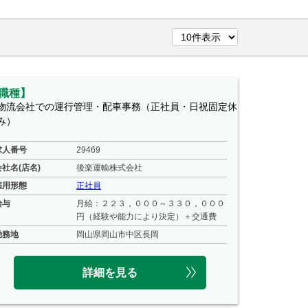
職種】
物流会社での運行管理・配車事務（正社員・日祝固定休
み）
求人番号
29469
会社名(店名)
後楽運輸株式会社
雇用形態
正社員
給与
月給：２２３，０００～３３０，０００
円（経験や能力により決定）＋交通費
勤務地
岡山県岡山市中区長岡
詳細を見る