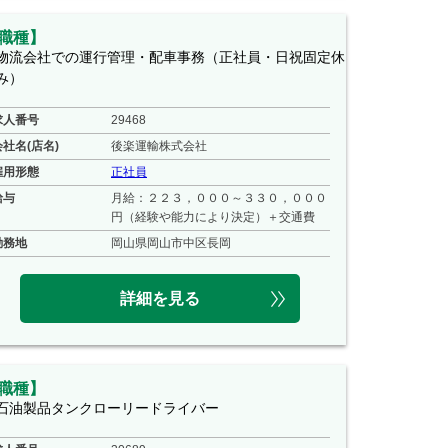
職種】
物流会社での運行管理・配車事務（正社員・日祝固定休
み）
求人番号
29468
会社名(店名)
後楽運輸株式会社
雇用形態
正社員
給与
月給：２２３，０００～３３０，０００
円（経験や能力により決定）＋交通費
勤務地
岡山県岡山市中区長岡
詳細を見る
職種】
石油製品タンクローリードライバー