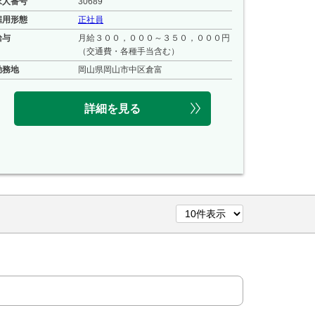
求人番号
30689
雇用形態
正社員
給与
月給３００，０００～３５０，０００円
（交通費・各種手当含む）
勤務地
岡山県岡山市中区倉富
詳細を見る