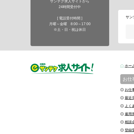
サンテク求人サイトから
24時間受付中
サン
[ 電話受付時間 ]
月曜～金曜 8:00～17:00
※土・日・祝は休日
ホー
お仕
お仕
最近
よく
雇用
相談
登録