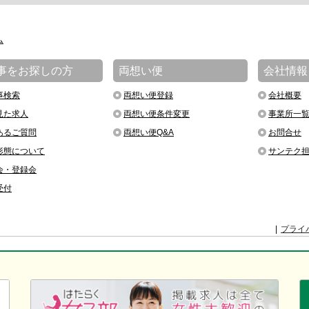
ム
事をお探しの方
両想い便
会社情報
事検索
両想い便登録
会社概要
見た求人
両想い便条件変更
事業所一
あるご質問
両想い便Q&A
お問合せ
形態について
サンテク
会・登録会
受付
プライ