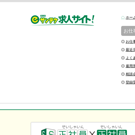
ホー
お仕
お仕
最近
よく
雇用
相談
登録