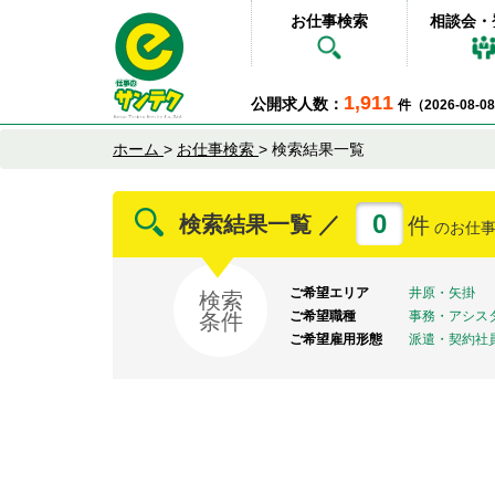
お仕事検索
相談会・
1,911
公開求人数：
件（2026-08-
ホーム
>
お仕事検索
>
検索結果一覧
0
検索結果一覧 ／
件
のお仕
ご希望エリア
井原・矢掛
検索
ご希望職種
事務・アシス
条件
ご希望雇用形態
派遣・契約社