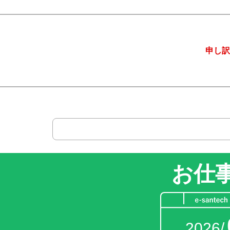
0件中
（1～0 件）
申し訳
0件中
（1～0 件）
お仕
2026/