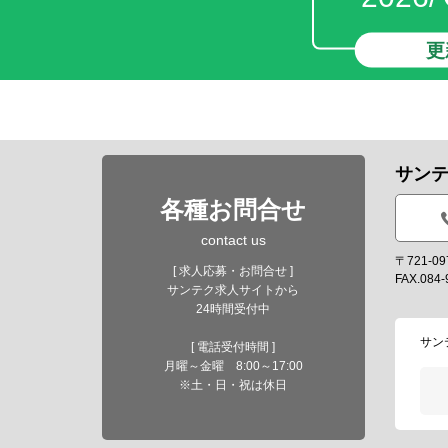
更
サン
各種お問合せ
contact us
〒721-
[ 求人応募・お問合せ ]
FAX.084-
サンテク求人サイトから
24時間受付中
サン
[ 電話受付時間 ]
月曜～金曜 8:00～17:00
※土・日・祝は休日