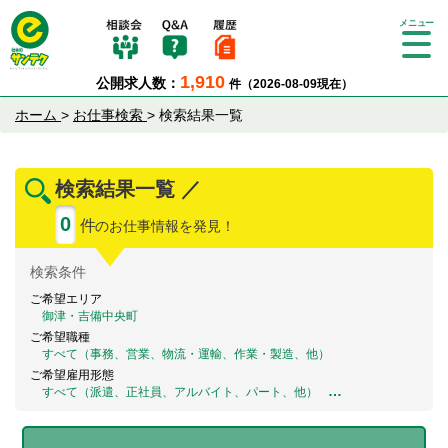
Tog
gle
1,910
公開求人数：
件（2026-08-09現在）
nav
igat
ホーム
>
お仕事検索
>
検索結果一覧
ion
検索結果一覧 ／
0
件
のお仕事情報を発見！
検索
条件
ご希望エリア
御津・吉備中央町
ご希望職種
すべて（事務、営業、物流・運輸、作業・製造、他）
ご希望雇用形態
…
すべて（派遣、正社員、アルバイト、パート、他）