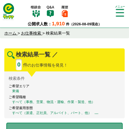
Tog
gle
1,910
公開求人数：
件（2026-08-09現在）
nav
igat
ホーム
>
お仕事検索
>
検索結果一覧
ion
検索結果一覧 ／
0
件
のお仕事情報を発見！
検索
条件
ご希望エリア
東備
ご希望職種
すべて（事務、営業、物流・運輸、作業・製造、他）
ご希望雇用形態
…
すべて（派遣、正社員、アルバイト、パート、他）