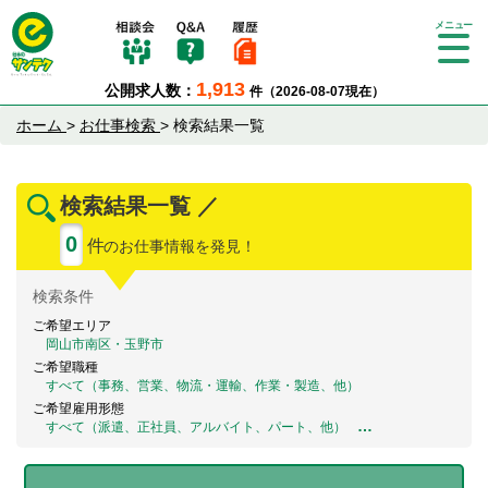
Tog
gle
1,913
公開求人数：
件（2026-08-07現在）
nav
igat
ホーム
>
お仕事検索
>
検索結果一覧
ion
検索結果一覧 ／
0
件
のお仕事情報を発見！
検索
条件
ご希望エリア
岡山市南区・玉野市
ご希望職種
すべて（事務、営業、物流・運輸、作業・製造、他）
ご希望雇用形態
…
すべて（派遣、正社員、アルバイト、パート、他）