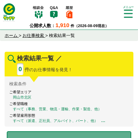
Tog
gle
1,910
公開求人数：
件（2026-08-09現在）
nav
igat
ホーム
>
お仕事検索
>
検索結果一覧
ion
検索結果一覧 ／
0
件
のお仕事情報を発見！
検索
条件
ご希望エリア
岡山市北区
ご希望職種
すべて（事務、営業、物流・運輸、作業・製造、他）
ご希望雇用形態
…
すべて（派遣、正社員、アルバイト、パート、他）