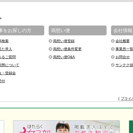
ム
事をお探しの方
両想い便
会社情報
事検索
両想い便登録
会社概要
見た求人
両想い便条件変更
事業所一
あるご質問
両想い便Q&A
お問合せ
形態について
サンテク
会・登録会
受付
プライ