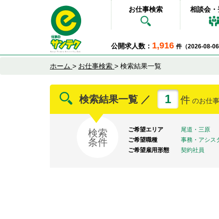
お仕事検索
相談会・
1,916
公開求人数：
件（2026-08-
ホーム
>
お仕事検索
>
検索結果一覧
1
検索結果一覧 ／
件
のお仕
ご希望エリア
尾道・三原
検索
ご希望職種
事務・アシス
条件
ご希望雇用形態
契約社員