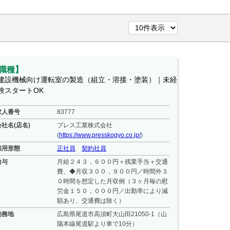
職種】
建設機械向け運転室の製造（組立・溶接・塗装）｜未経
験スタートOK
求人番号
83777
会社名(店名)
プレス工業株式会社
(
https://www.presskogyo.co.jp/
)
雇用形態
正社員
契約社員
給与
月給２４３，６００円＋残業手当＋交通
費、◆月収３００，９００円／時間外３
０時間を想定した月収例（３ヶ月毎の慰
労金１５０，０００円／出勤率により減
額あり、交通費は除く）
勤務地
広島県尾道市高須町大山田21050-1（山
陽本線尾道駅より車で10分）