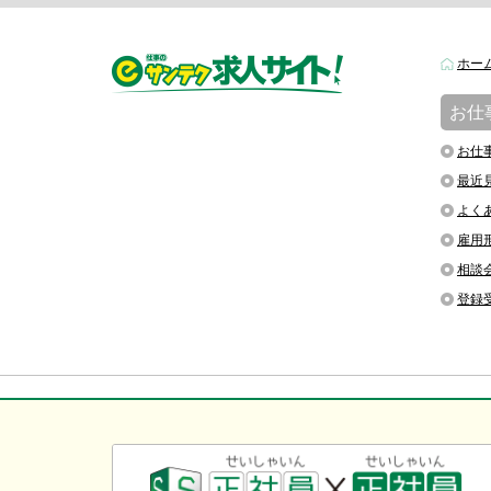
ホー
お仕
お仕
最近
よく
雇用
相談
登録