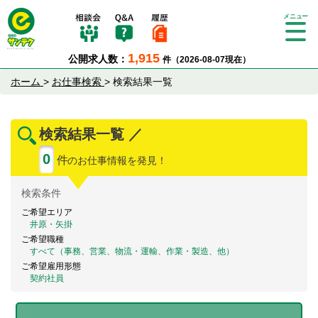
Tog
gle
1,915
公開求人数：
件（2026-08-07現在）
nav
igat
ホーム
>
お仕事検索
>
検索結果一覧
ion
検索結果一覧 ／
0
件
のお仕事情報を発見！
検索
条件
ご希望エリア
井原・矢掛
ご希望職種
すべて（事務、営業、物流・運輸、作業・製造、他）
ご希望雇用形態
契約社員