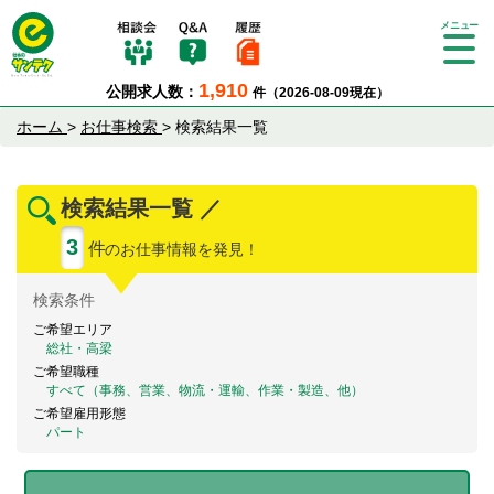
Tog
gle
1,910
公開求人数：
件（2026-08-09現在）
nav
igat
ホーム
>
お仕事検索
>
検索結果一覧
ion
検索結果一覧 ／
3
件
のお仕事情報を発見！
検索
条件
ご希望エリア
総社・高梁
ご希望職種
すべて（事務、営業、物流・運輸、作業・製造、他）
ご希望雇用形態
パート