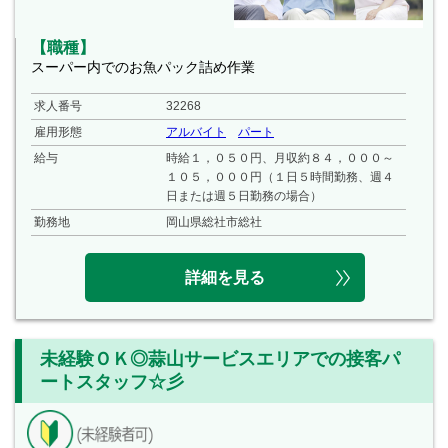
【職種】
スーパー内でのお魚パック詰め作業
求人番号
32268
雇用形態
アルバイト
パート
給与
時給１，０５０円、月収約８４，０００～
１０５，０００円（１日５時間勤務、週４
日または週５日勤務の場合）
勤務地
岡山県総社市総社
詳細を見る
未経験ＯＫ◎蒜山サービスエリアでの接客パ
ートスタッフ☆彡