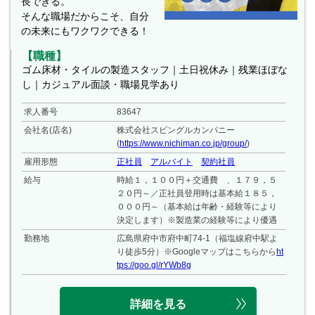
長できる。
そんな職場だからこそ、自分
の未来にもワクワクできる！
【職種】
ゴム床材・タイルの製造スタッフ｜土日祝休み｜残業ほぼな
し｜カジュアル面談・職場見学あり
求人番号
83647
会社名(店名)
株式会社スピングルカンパニー
(
https://www.nichiman.co.jp/group/
)
雇用形態
正社員
アルバイト
契約社員
給与
時給１，１００円＋交通費 、１７９，５
２０円～／正社員登用時は基本給１８５，
０００円～（基本給は年齢・経験等により
決定します）※製造業の経験等により優遇
勤務地
広島県府中市府中町74-1（福塩線府中駅よ
り徒歩5分）※Googleマップはこちらから
ht
tps://goo.gl/rYWb8g
詳細を見る