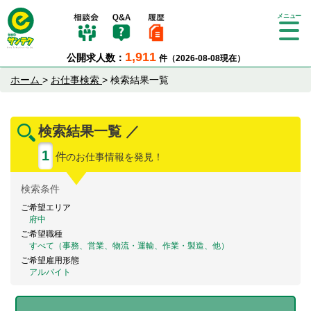
Tog
gle
1,911
公開求人数：
件（2026-08-08現在）
nav
igat
ホーム
>
お仕事検索
>
検索結果一覧
ion
検索結果一覧 ／
1
件
のお仕事情報を発見！
検索
条件
ご希望エリア
府中
ご希望職種
すべて（事務、営業、物流・運輸、作業・製造、他）
ご希望雇用形態
アルバイト