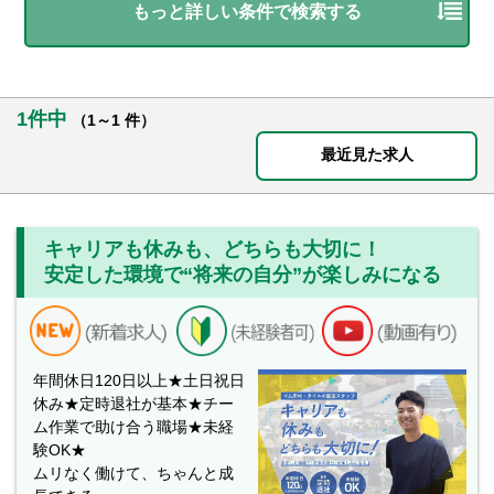
もっと詳しい条件で検索する
1件中
（1～1 件）
最近見た求人
キャリアも休みも、どちらも大切に！
安定した環境で“将来の自分”が楽しみになる
年間休日120日以上★土日祝日
休み★定時退社が基本★チー
ム作業で助け合う職場★未経
験OK★
ムリなく働けて、ちゃんと成