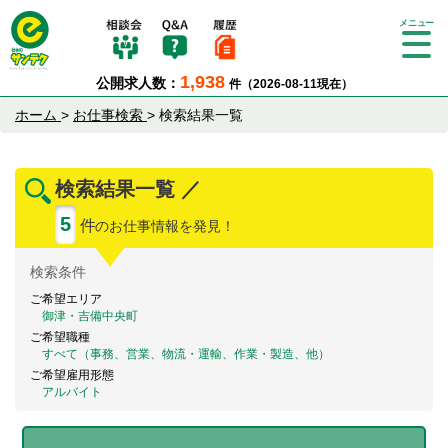
Tog
gle
1,938
公開求人数：
件（2026-08-11現在）
nav
igat
ホーム
>
お仕事検索
>
検索結果一覧
ion
検索結果一覧 ／
5
件
のお仕事情報を発見！
検索
条件
ご希望エリア
御津・吉備中央町
ご希望職種
すべて（事務、営業、物流・運輸、作業・製造、他）
ご希望雇用形態
アルバイト