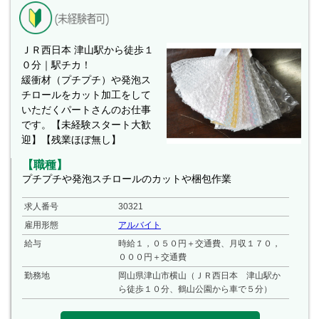
ＪＲ西日本 津山駅から徒歩１
０分｜駅チカ！
緩衝材（プチプチ）や発泡ス
チロールをカット加工をして
いただくパートさんのお仕事
です。【未経験スタート大歓
迎】【残業ほぼ無し】
【職種】
プチプチや発泡スチロールのカットや梱包作業
求人番号
30321
雇用形態
アルバイト
給与
時給１，０５０円＋交通費、月収１７０，
０００円＋交通費
勤務地
岡山県津山市横山（ＪＲ西日本 津山駅か
ら徒歩１０分、鶴山公園から車で５分）