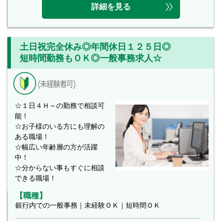
詳細を見る
土日祝完全休み◎年間休日１２５日◎
短時間勤務もＯＫ◎一般事務求人☆
☆１日４Ｈ～の勤務で相談可
能！
☆お子様のいる方にも理解の
ある職場！
☆幅広い年齢層の方が活躍
中！
☆分からない事もすぐに相談
できる職場！
【職種】
銀行内での一般事務｜未経験ＯＫ｜短時間ＯＫ