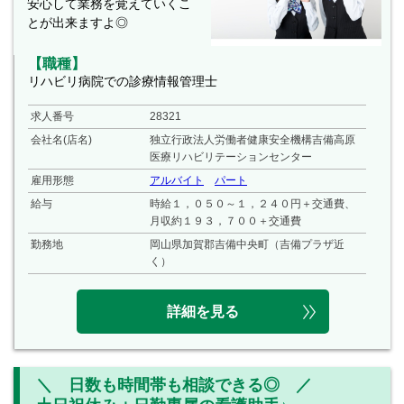
安心して業務を覚えていくこ
とが出来ますよ◎
【職種】
リハビリ病院での診療情報管理士
求人番号
28321
会社名(店名)
独立行政法人労働者健康安全機構吉備高原
医療リハビリテーションセンター
雇用形態
アルバイト
パート
給与
時給１，０５０～１，２４０円＋交通費、
月収約１９３，７００＋交通費
勤務地
岡山県加賀郡吉備中央町（吉備プラザ近
く）
詳細を見る
＼ 日数も時間帯も相談できる◎ ／