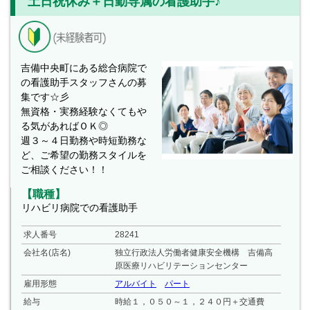
土日祝休み＋日勤専属の看護助手♪
吉備中央町にある総合病院で
の看護助手スタッフさんの募
集です☆彡
無資格・実務経験なくてもや
る気があればＯＫ◎
週３～４日勤務や時短勤務な
ど、ご希望の勤務スタイルを
ご相談ください！！
【職種】
リハビリ病院での看護助手
求人番号
28241
会社名(店名)
独立行政法人労働者健康安全機構 吉備高
原医療リハビリテーションセンター
雇用形態
アルバイト
パート
給与
時給１，０５０～１，２４０円＋交通費