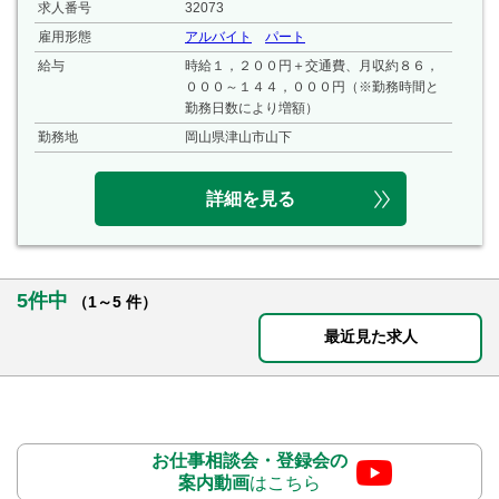
求人番号
32073
雇用形態
アルバイト
パート
給与
時給１，２００円＋交通費、月収約８６，
０００～１４４，０００円（※勤務時間と
勤務日数により増額）
勤務地
岡山県津山市山下
詳細を見る
5件中
（1～5 件）
最近見た求人
お仕事相談会・登録会の
案内動画
はこちら