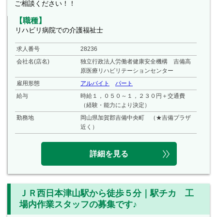
ご相談ください！！
【職種】
リハビリ病院での介護福祉士
求人番号
28236
会社名(店名)
独立行政法人労働者健康安全機構 吉備高
原医療リハビリテーションセンター
雇用形態
アルバイト
パート
給与
時給１，０５０～１，２３０円＋交通費
（経験・能力により決定）
勤務地
岡山県加賀郡吉備中央町 （★吉備プラザ
近く）
詳細を見る
ＪＲ西日本津山駅から徒歩５分｜駅チカ 工
場内作業スタッフの募集です♪