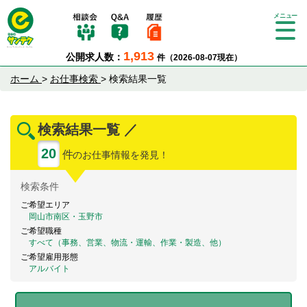
Tog
gle
1,913
公開求人数：
件（2026-08-07現在）
nav
igat
ホーム
>
お仕事検索
>
検索結果一覧
ion
検索結果一覧 ／
20
件
のお仕事情報を発見！
検索
条件
ご希望エリア
岡山市南区・玉野市
ご希望職種
すべて（事務、営業、物流・運輸、作業・製造、他）
ご希望雇用形態
アルバイト