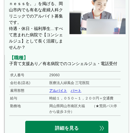
ｎｅｓｓを。」を掲げる、岡
山市内でも有名な産婦人科ク
リニックでのアルバイト募集
です。
待遇・休日・福利厚生…すべ
て恵まれた病院で【コンシェ
ルジュ】として長く活躍しま
せんか？
【職種】
子育て支援あり／有名病院でのコンシェルジュ・電話受付
求人番号
29060
会社名(店名)
医療法人緑風会 三宅医院
雇用形態
アルバイト
パート
給与
時給１，０５０～１，２００円＋交通費
勤務地
岡山県岡山市南区大福 （★荒田バス停
から徒歩３分）
詳細を見る