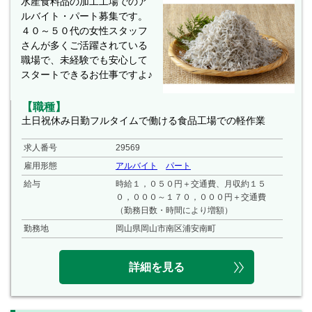
水産食料品の加工工場でのア
ルバイト・パート募集です。
４０～５０代の女性スタッフ
さんが多くご活躍されている
職場で、未経験でも安心して
スタートできるお仕事ですよ♪
【職種】
土日祝休み日勤フルタイムで働ける食品工場での軽作業
求人番号
29569
雇用形態
アルバイト
パート
給与
時給１，０５０円＋交通費、月収約１５
０，０００～１７０，０００円＋交通費
（勤務日数・時間により増額）
勤務地
岡山県岡山市南区浦安南町
詳細を見る