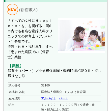
「すべての女性にＨａｐｐｉ
ｎｅｓｓを」を掲げる、岡山
市内でも有名な産婦人科クリ
ニックでの保育士（アルバイ
ト）募集です。
待遇・休日・福利厚生…すべ
て恵まれた病院での【保育
士】業務
【職種】
保育士（パート）／小規模保育園・勤務時間相談ＯＫ・持ち
帰りなし◎
求人番号
32160
会社名(店名)
医療法人緑風会 たいよう保育園
雇用形態
アルバイト
パート
給与
１，１００～１，２００円＋交通費（経
験・能力により決定）