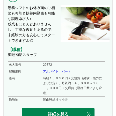
勤務シフトのお休み面のご相
談も可能＆扶養内勤務も可能
な調理系求人♪
残業もほとんどありません
し、丁寧な教育もあるので、
未経験の方も安心してスター
トできますよ◎
【職種】
調理補助スタッフ
求人番号
29772
雇用形態
アルバイト
パート
給与
時給１，０５０円＋交通費（経験・能力に
より決定）、月収約６４，０００～１８
０，０００円＋交通費（勤務日数により変
動）
勤務地
岡山県総社市小寺
詳細を見る