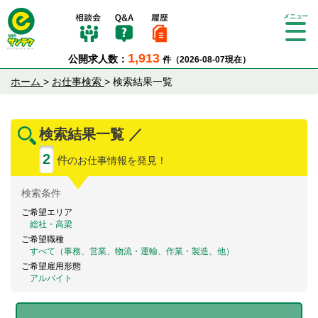
Tog
gle
1,913
公開求人数：
件（2026-08-07現在）
nav
igat
ホーム
>
お仕事検索
>
検索結果一覧
ion
検索結果一覧 ／
2
件
のお仕事情報を発見！
検索
条件
ご希望エリア
総社・高梁
ご希望職種
すべて（事務、営業、物流・運輸、作業・製造、他）
ご希望雇用形態
アルバイト