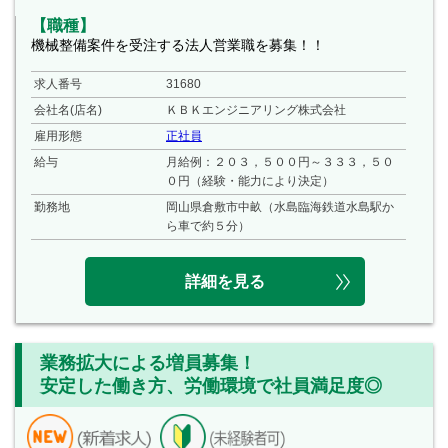
【職種】
機械整備案件を受注する法人営業職を募集！！
求人番号
31680
会社名(店名)
ＫＢＫエンジニアリング株式会社
雇用形態
正社員
給与
月給例：２０３，５００円～３３３，５０
０円（経験・能力により決定）
勤務地
岡山県倉敷市中畝（水島臨海鉄道水島駅か
ら車で約５分）
詳細を見る
業務拡大による増員募集！
安定した働き方、労働環境で社員満足度◎