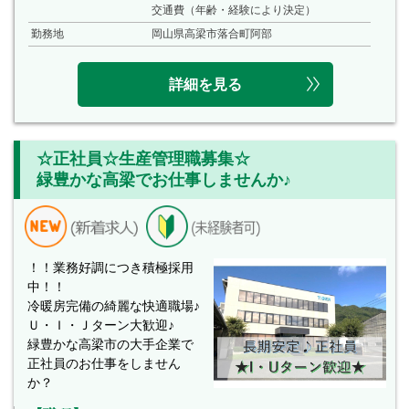
交通費（年齢・経験により決定）
勤務地
岡山県高梁市落合町阿部
詳細を見る
☆正社員☆生産管理職募集☆
緑豊かな高梁でお仕事しませんか♪
！！業務好調につき積極採用
中！！
冷暖房完備の綺麗な快適職場♪
Ｕ・Ｉ・Ｊターン大歓迎♪
緑豊かな高梁市の大手企業で
正社員のお仕事をしません
か？