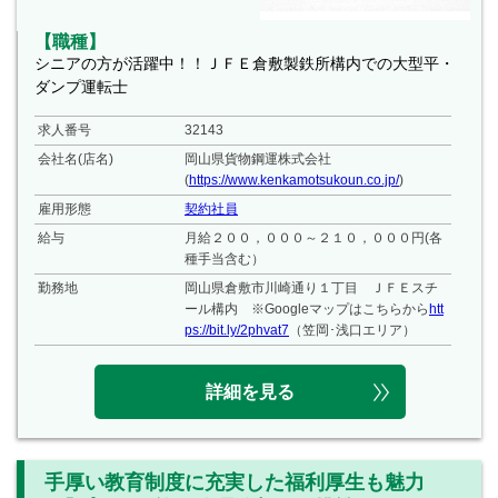
【職種】
シニアの方が活躍中！！ＪＦＥ倉敷製鉄所構内での大型平・
ダンプ運転士
求人番号
32143
会社名(店名)
岡山県貨物鋼運株式会社
(
https://www.kenkamotsukoun.co.jp/
)
雇用形態
契約社員
給与
月給２００，０００～２１０，０００円(各
種手当含む）
勤務地
岡山県倉敷市川崎通り１丁目 ＪＦＥスチ
ール構内 ※Googleマップはこちらから
htt
ps://bit.ly/2phvat7
（笠岡･浅口エリア）
詳細を見る
手厚い教育制度に充実した福利厚生も魅力