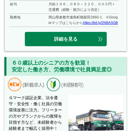
給与
月給１９６，０８０～２２０，０００円＋
交通費（経験・能力により決定）
勤務地
岡山県倉敷市連島町鶴新田2660-1 ※Goog
leマップはこちらから
https://bit.ly/2N8ASGB
詳細を見る
６０歳以上のシニアの方を歓迎！
安定した働き方、労働環境で社員満足度◎
Ｇマーク認証企業。法令遵
守・安全性・働く社員の労働
環境改善に注力。フリーター
の方やブランクからの復帰を
目指す方など、未経験者から
経験者まで幅広く採用中！