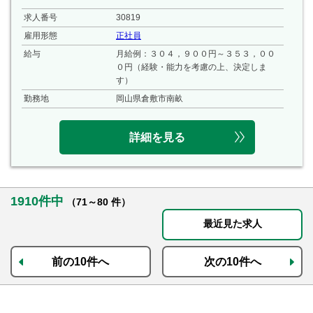
求人番号
30819
雇用形態
正社員
給与
月給例：３０４，９００円～３５３，００
０円（経験・能力を考慮の上、決定しま
す）
勤務地
岡山県倉敷市南畝
詳細を見る
1910件中
（71～80 件）
最近見た求人
前の10件へ
次の10件へ