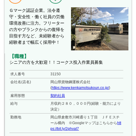
Ｇマーク認証企業。法令遵
守・安全性・働く社員の労働
環境改善に注力。フリーター
の方やブランクからの復帰を
目指す方など、未経験者から
経験者まで幅広く採用中！
【職種】
シニアの方を大歓迎！！コークス投入作業員募集
求人番号
31150
会社名(店名)
岡山県貨物鋼運株式会社
(
https://www.kenkamotsukoun.co.jp/
)
雇用形態
契約社員
給与
月収約２８０，０００円(経験・能力により
決定）
勤務地
岡山県倉敷市川崎通り１丁目 ＪＦＥスチ
ール構内 ※Googleマップはこちらから
htt
ps://bit.ly/2phvat7