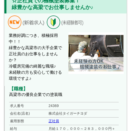
☆正社員での機械塗装募集！
緑豊かな高梁でお仕事しませんか♪
業務好調につき、積極採用
中！！
緑豊かな高梁市の大手企業で
正社員のお仕事をしません
か？
冷暖房完備の綺麗な職場♪
未経験の方も安心して働ける
環境ですよ♪
【職種】
高梁市の優良企業での塗装職
求人番号
24369
会社名(店名)
株式会社タイガーチヨダ
雇用形態
正社員
給与
月給１７０，０００～２８３，０００円＋