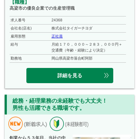
【職種】
高梁市の優良企業での生産管理職
求人番号
24368
会社名(店名)
株式会社タイガーチヨダ
雇用形態
正社員
給与
月給１７０，０００～２８３，０００円＋
交通費（年齢・経験により決定）
勤務地
岡山県高梁市落合町阿部
詳細を見る
総務・経理業務の未経験でも大丈夫！
男性も活躍できる職場です。
創業から５３年目。当社の中