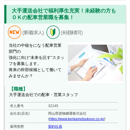
大手運送会社で福利厚生充実！未経験の方も
ＯＫの配車営業職を募集！
当社の中核をになう配車営業
部門の
強化に向け“未来を託す”スタッ
フを募集します。
将来の幹部候補として働いて
みませんか？
【職種】
大手運送会社での配車・営業スタッフ
求人番号
32145
会社名(店名)
岡山県貨物鋼運株式会社
(
https://www.kenkamotsukoun.co.jp/
)
雇用形態
契約社員