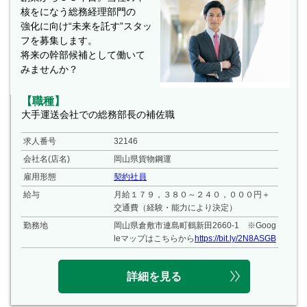
核をになう総務経理部門の
強化に向け“未来を託す”スタッ
フを募集します。
将来の幹部候補として働いて
みませんか？
【職種】
大手運送会社での総務部長の補佐職
求人番号
32146
会社名(店名)
岡山県貨物鋼運
雇用形態
契約社員
給与
月給１７９，３８０～２４０，０００円＋
交通費（経験・能力により決定）
勤務地
岡山県倉敷市連島町鶴新田2660-1 ※Goog
leマップはこちらから
https://bit.ly/2N8ASGB
詳細を見る