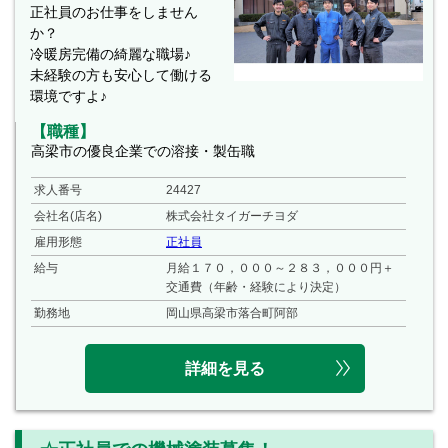
正社員のお仕事をしません
か？
冷暖房完備の綺麗な職場♪
未経験の方も安心して働ける
環境ですよ♪
【職種】
高梁市の優良企業での溶接・製缶職
求人番号
24427
会社名(店名)
株式会社タイガーチヨダ
雇用形態
正社員
給与
月給１７０，０００～２８３，０００円＋
交通費（年齢・経験により決定）
勤務地
岡山県高梁市落合町阿部
詳細を見る